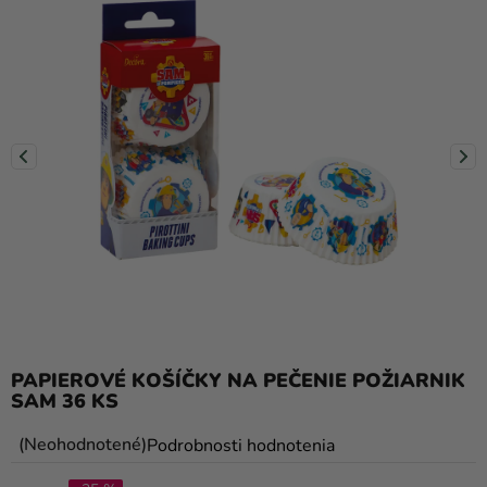
balóny
Svadba
Párty
Výzdoba
a
doplnky
Karnevalové
kostýmy a
masky
Oblečenie
PAPIEROVÉ KOŠÍČKY NA PEČENIE POŽIARNIK
Pečenie
SAM 36 KS
Novinky
Priemerné
Neohodnotené
Podrobnosti hodnotenia
Darčeky
hodnotenie