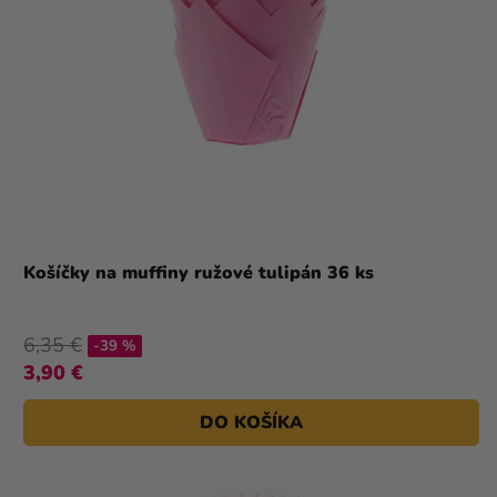
Košíčky na muffiny ružové tulipán 36 ks
6,35 €
-39 %
3,90 €
DO KOŠÍKA