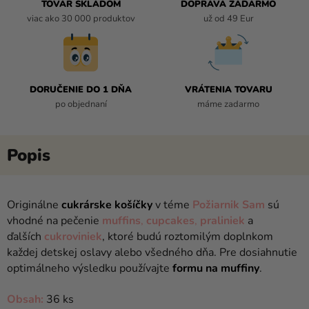
TOVAR SKLADOM
DOPRAVA ZADARMO
viac ako 30 000 produktov
už od 49 Eur
DORUČENIE DO 1 DŇA
VRÁTENIA TOVARU
po objednaní
máme zadarmo
Originálne
cukrárske košíčky
v téme
Požiarnik Sam
sú
vhodné na pečenie
muffins
,
cupcakes
,
praliniek
a
ďalších
cukroviniek
, ktoré budú roztomilým doplnkom
každej detskej oslavy alebo všedného dňa. Pre dosiahnutie
optimálneho výsledku používajte
formu na muffiny
.
Obsah:
36 ks