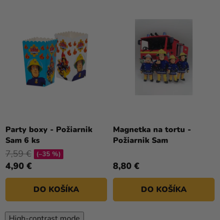
Party boxy - Požiarnik
Magnetka na tortu -
Sam 6 ks
Požiarnik Sam
7,59 €
(–35 %)
4,90 €
8,80 €
DO KOŠÍKA
DO KOŠÍKA
High-contrast mode