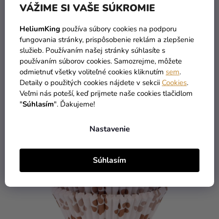
Košíčky na pečenie - pastelové 60 ks
VÁŽIME SI VAŠE SÚKROMIE
HeliumKing
používa súbory cookies na podporu
3,29 €
-12 %
fungovania stránky, prispôsobenie reklám a zlepšenie
2,90 €
služieb. Používaním našej stránky súhlasíte s
používaním súborov cookies. Samozrejme, môžete
DO KOŠÍKA
odmietnuť všetky voliteľné cookies kliknutím
sem
.
Detaily o použitých cookies nájdete v sekcii
Cookies
.
Veľmi nás poteší, keď prijmete naše cookies tlačidlom
"
Súhlasím
". Ďakujeme!
Nastavenie
Súhlasím