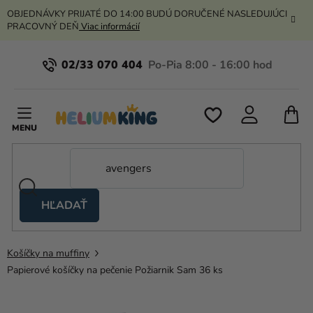
Prejsť
OBJEDNÁVKY PRIJATÉ DO 14:00 BUDÚ DORUČENÉ NASLEDUJÚCI
na
PRACOVNÝ DEŇ
Viac informácií
obsah
02/33 070 404
N
K
HĽADAŤ
Nožnicové
stany
Košíčky na muffiny
Kanekalon
Papierové košíčky na pečenie Požiarnik Sam 36 ks
Hélium
a