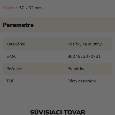
Rozmer:
50 x 32 mm
Kategória
:
Košíčky na muffiny
EAN
:
8024622070731
Pečenie
:
Pomôcky
TOP
:
Párty dekorácie
SÚVISIACI TOVAR