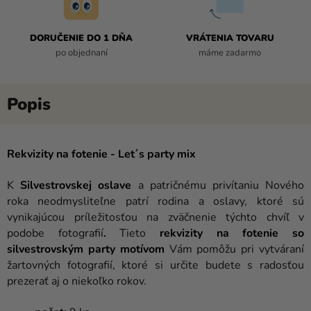
DORUČENIE DO 1 DŇA
VRÁTENIA TOVARU
po objednaní
máme zadarmo
Rekvizity na fotenie - Let´s party mix
K
Silvestrovskej oslave
a patričnému privítaniu Nového
roka neodmysliteľne patrí rodina a oslavy, ktoré sú
vynikajúcou príležitosťou na zväčnenie týchto chvíľ v
podobe fotografií
.
Tieto
rekvizity na fotenie so
silvestrovským party motívom
Vám pomôžu pri vytváraní
žartovných fotografií, ktoré si určite budete s radosťou
prezerať aj o niekoľko rokov.