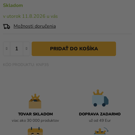
a merch
0,0
Skladom
z
Sviatky
v utorok 11.8.2026 u vás
5
hviezdičiek.
Kreatívne
Možnosti doručenia
potreby
Personalizované
produkty
Témy
KNP35
Výpredaj
O
nás
Párty
TOVAR SKLADOM
DOPRAVA ZADARMO
Blog
viac ako 30 000 produktov
už od 49 Eur
Kontakt