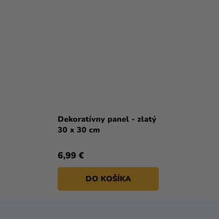
Dekoratívny panel - zlatý
30 x 30 cm
6,99 €
DO KOŠÍKA
Z