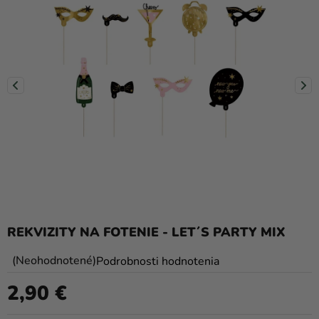
balóny
Svadba
Párty
Výzdoba
a
doplnky
Karnevalové
kostýmy a
masky
Oblečenie
REKVIZITY NA FOTENIE - LET´S PARTY MIX
Pečenie
Priemerné
Neohodnotené
Podrobnosti hodnotenia
hodnotenie
Novinky
2,90 €
produktu
Jednotková cena:
Darčeky
je