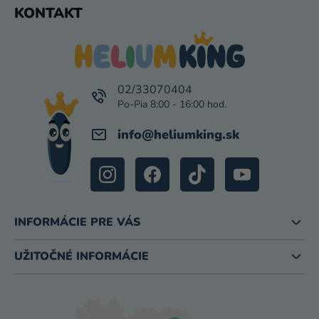
KONTAKT
Á
P
Ä
T
I
02/33070404
E
info
@
heliumking.sk
INFORMÁCIE PRE VÁS
UŽITOČNÉ INFORMÁCIE