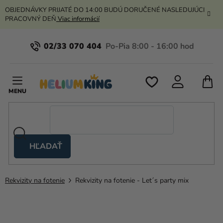
Prejsť
OBJEDNÁVKY PRIJATÉ DO 14:00 BUDÚ DORUČENÉ NASLEDUJÚCI
na
PRACOVNÝ DEŇ
Viac informácií
obsah
02/33 070 404
N
K
HĽADAŤ
Nožnicové
stany
Rekvizity na fotenie
Rekvizity na fotenie - Let´s party mix
Kanekalon
Hélium
a