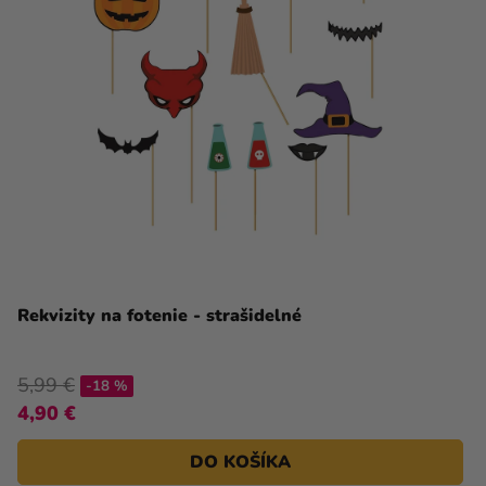
Rekvizity na fotenie - strašidelné
5,99 €
-18 %
4,90 €
DO KOŠÍKA