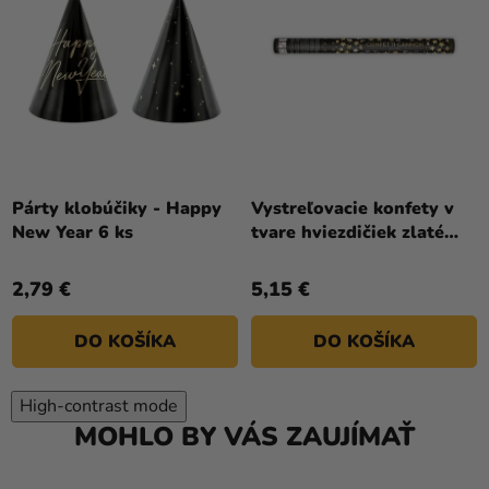
Priemerné
hodnotenie
Párty klobúčiky - Happy
Vystreľovacie konfety v
produktu
New Year 6 ks
tvare hviezdičiek zlaté
je
60cm
4,0
2,79 €
5,15 €
z
5
DO KOŠÍKA
DO KOŠÍKA
hviezdičiek.
High-contrast mode
MOHLO BY VÁS ZAUJÍMAŤ