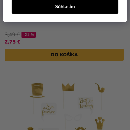
Súhlasím
Rekvizity na fotenie - pusinky
3,49 €
-21 %
2,75 €
DO KOŠÍKA