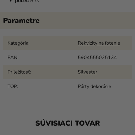
počet:
9 ks
Kategória
:
Rekvizity na fotenie
EAN
:
5904555025134
Príležitosť
:
Silvester
TOP
:
Párty dekorácie
SÚVISIACI TOVAR