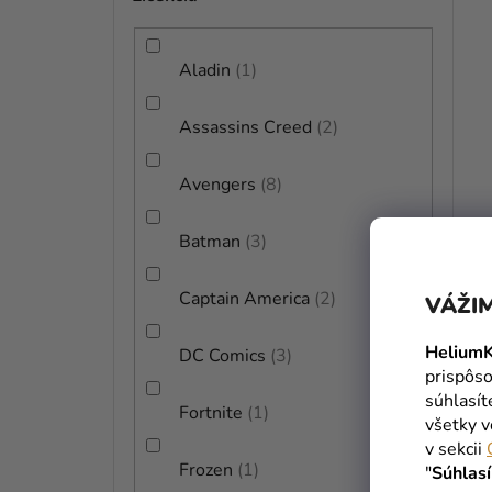
Aladin
1
Assassins Creed
2
Avengers
8
Batman
3
Captain America
2
VÁŽIM
HeliumK
DC Comics
3
prispôso
súhlasí
Fortnite
1
všetky v
v sekcii
Frozen
1
"
Súhlas