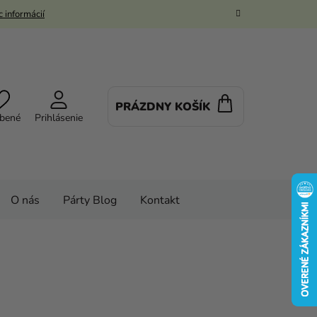
 informácií
PRÁZDNY KOŠÍK
NÁKUPNÝ
bené
Prihlásenie
KOŠÍK
O nás
Párty Blog
Kontakt