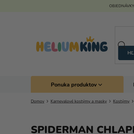
Prejsť
OBJEDNÁVKY
na
obsah
HĽ
Ponuka produktov
Domov
Karnevalové kostýmy a masky
Kostýmy
SPIDERMAN CHLAP