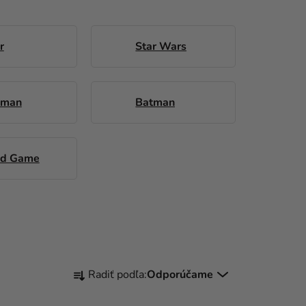
r
Star Wars
 man
Batman
id Game
R
Radiť podľa:
Odporúčame
A