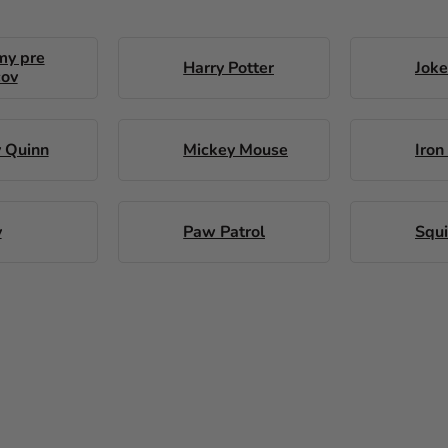
my pre
Harry Potter
Joke
cov
y Quinn
Mickey Mouse
Iron
y
Paw Patrol
Squ