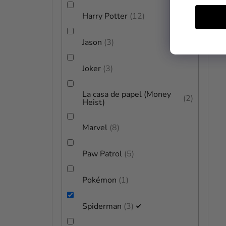
Harry Potter
12
Jason
3
Joker
3
La casa de papel (Money
2
Heist)
Marvel
8
Paw Patrol
5
Pokémon
1
Spiderman
3