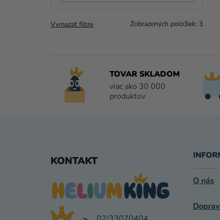
Zobrazených položiek:
3
Vymazať filtre
TOVAR SKLADOM
viac ako 30 000
produktov
Z
Á
INFOR
KONTAKT
P
O nás
Ä
Doprav
T
02/33070404