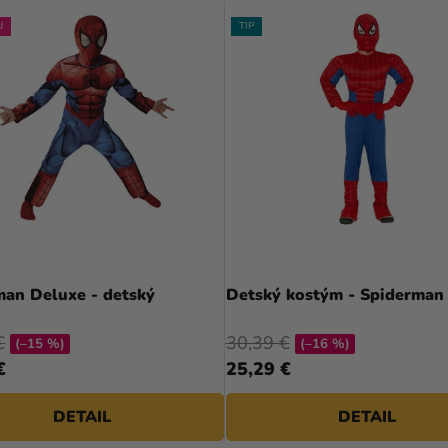
J
TIP
man Deluxe - detský
Detský kostým - Spiderman
€
30,39 €
(–15 %)
(–16 %)
€
25,29 €
DETAIL
DETAIL