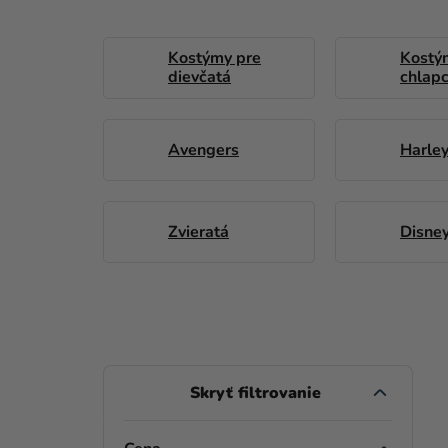
Kostýmy pre
Kostý
dievčatá
chlap
Avengers
Harle
Zvieratá
Disne
B
O