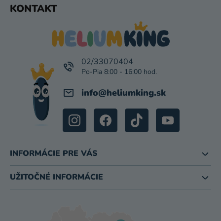
KONTAKT
Á
P
Ä
T
I
02/33070404
E
info
@
heliumking.sk
INFORMÁCIE PRE VÁS
UŽITOČNÉ INFORMÁCIE