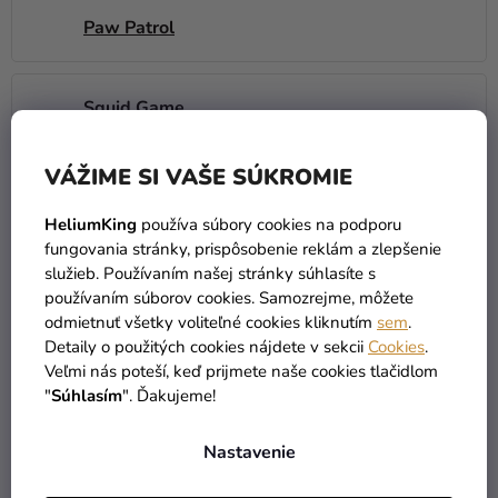
Paw Patrol
Squid Game
VÁŽIME SI VAŠE SÚKROMIE
HeliumKing
používa súbory cookies na podporu
PRODUKTY EŠTE LEN
fungovania stránky, prispôsobenie reklám a zlepšenie
PRIPRAVUJEME.
služieb. Používaním našej stránky súhlasíte s
používaním súborov cookies. Samozrejme, môžete
odmietnuť všetky voliteľné cookies kliknutím
sem
.
Detaily o použitých cookies nájdete v sekcii
Cookies
.
Veľmi nás poteší, keď prijmete naše cookies tlačidlom
"
Súhlasím
". Ďakujeme!
Nastavenie