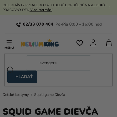
Prejsť
OBJEDNÁVKY PRIJATÉ DO 14:00 BUDÚ DORUČENÉ NASLEDUJÚCI
na
PRACOVNÝ DEŇ
Viac informácií
obsah
02/33 070 404
N
K
HĽADAŤ
Nožnicové
stany
Detské kostýmy
Squid game Dievča
Kanekalon
Hélium
SQUID GAME DIEVČA
a