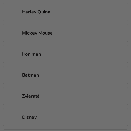
a merch
Harley Quinn
Sviatky
Kreatívne
potreby
Mickey Mouse
Personalizované
produkty
Iron man
Témy
Výpredaj
Batman
O
nás
Zvieratá
Párty
Blog
Disney
Kontakt