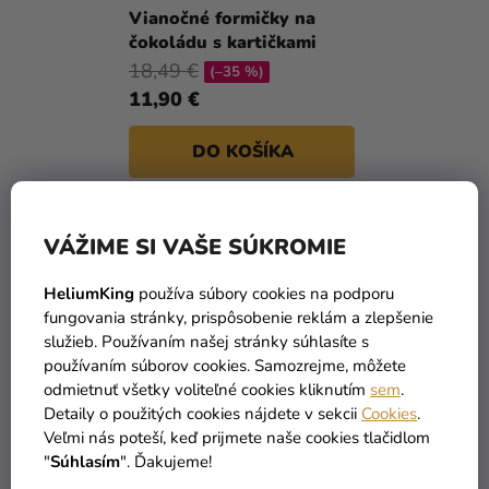
a merch
T
Vianočné formičky na
čokoládu s kartičkami
O
Sviatky
18,49 €
V
(–35 %)
Kreatívne
11,90 €
potreby
DO KOŠÍKA
Personalizované
produkty
Témy
1
položiek celkom
O
VÁŽIME SI VAŠE SÚKROMIE
V
Výpredaj
L
HeliumKing
používa súbory cookies na podporu
Á
fungovania stránky, prispôsobenie reklám a zlepšenie
O
D
služieb. Používaním našej stránky súhlasíte s
nás
A
používaním súborov cookies. Samozrejme, môžete
C
Párty
odmietnuť všetky voliteľné cookies kliknutím
sem
.
I
Detaily o použitých cookies nájdete v sekcii
Cookies
.
Blog
TOVAR SKLADOM
DOPRAVA ZADARMO
E
Veľmi nás poteší, keď prijmete naše cookies tlačidlom
viac ako 30 000 produktov
už od 49 Eur
Kontakt
P
"
Súhlasím
". Ďakujeme!
R