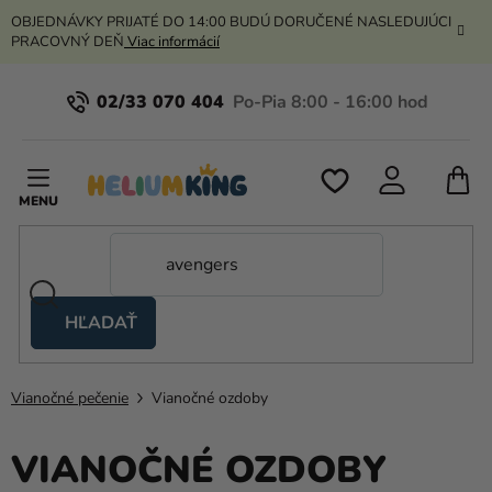
Prejsť
OBJEDNÁVKY PRIJATÉ DO 14:00 BUDÚ DORUČENÉ NASLEDUJÚCI
na
PRACOVNÝ DEŇ
Viac informácií
obsah
02/33 070 404
N
K
HĽADAŤ
Nožnicové
stany
Vianočné pečenie
Vianočné ozdoby
Kanekalon
Hélium
VIANOČNÉ OZDOBY
a