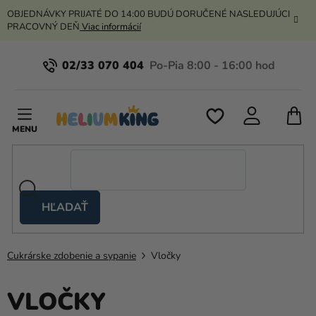
Prejsť
OBJEDNÁVKY PRIJATÉ DO 14:00 BUDÚ DORUČENÉ NASLEDUJÚCI
na
PRACOVNÝ DEŇ
Viac informácií
obsah
02/33 070 404
N
K
HĽADAŤ
Nožnicové
stany
Cukrárske zdobenie a sypanie
Vločky
Kanekalon
Hélium
VLOČKY
a