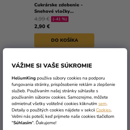
a merch
T
Cukrárske zdobenie -
Snehové vločky
O
Sviatky
bielo/modré
4,99 €
V
(–41 %)
Kreatívne
2,90 €
potreby
DO KOŠÍKA
Personalizované
produkty
Témy
1
položiek celkom
O
VÁŽIME SI VAŠE SÚKROMIE
V
Výpredaj
L
HeliumKing
používa súbory cookies na podporu
Á
fungovania stránky, prispôsobenie reklám a zlepšenie
O
D
služieb. Používaním našej stránky súhlasíte s
nás
A
používaním súborov cookies. Samozrejme, môžete
C
Párty
odmietnuť všetky voliteľné cookies kliknutím
sem
.
I
Detaily o použitých cookies nájdete v sekcii
Cookies
.
Blog
TOVAR SKLADOM
DOPRAVA ZADARMO
E
Veľmi nás poteší, keď prijmete naše cookies tlačidlom
viac ako 30 000 produktov
už od 49 Eur
Kontakt
P
"
Súhlasím
". Ďakujeme!
R