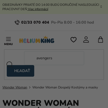
Prejsť
OBJEDNÁVKY PRIJATÉ DO 14:00 BUDÚ DORUČENÉ NASLEDUJÚCI
na
PRACOVNÝ DEŇ
Viac informácií
obsah
02/33 070 404
N
K
HĽADAŤ
Nožnicové
stany
Wonder Woman
Wonder Woman Dospelý Kostýmy a masky
Kanekalon
Hélium
WONDER WOMAN
a