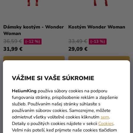
V
a merch
D
U
Sviatky
Priemerné
K
hodnotenie
Kreatívne
T
Dámsky kostým - Wonder
Kostým Wonder Woman
produktu
potreby
Woman
O
je
36,59 €
33,49 €
V
(–12 %)
(–13 %)
Personalizované
5,0
31,99 €
29,09 €
z
produkty
5
DETAIL
DETAIL
Témy
hviezdičiek.
Výpredaj
VÁŽIME SI VAŠE SÚKROMIE
2
položiek celkom
O
O
HeliumKing
používa súbory cookies na podporu
nás
V
fungovania stránky, prispôsobenie reklám a zlepšenie
L
služieb. Používaním našej stránky súhlasíte s
Párty
Á
používaním súborov cookies. Samozrejme, môžete
Blog
D
odmietnuť všetky voliteľné cookies kliknutím
sem
.
A
Detaily o použitých cookies nájdete v sekcii
Cookies
.
Kontakt
C
Veľmi nás poteší, keď prijmete naše cookies tlačidlom