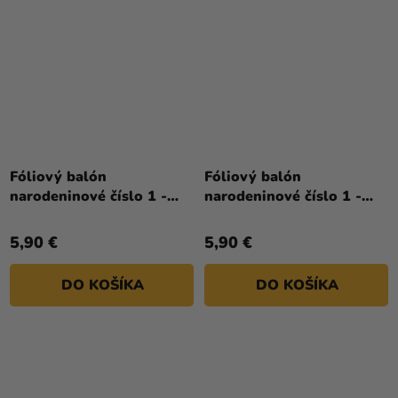
Fóliový balón
Fóliový balón
narodeninové číslo 1 -
narodeninové číslo 1 -
Neon žltá 86 cm
Pastelový zelený s
klobúčikom 86 cm
5,90 €
5,90 €
DO KOŠÍKA
DO KOŠÍKA