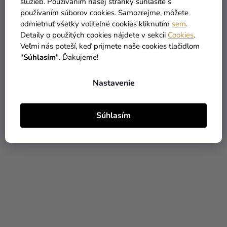
služieb. Používaním našej stránky súhlasíte s
používaním súborov cookies. Samozrejme, môžete
odmietnuť všetky voliteľné cookies kliknutím
sem
.
Detaily o použitých cookies nájdete v sekcii
Cookies
.
Veľmi nás poteší, keď prijmete naše cookies tlačidlom
Fóliový balón
Fóliový balón
"
Súhlasím
". Ďakujeme!
narodeninové číslo 1
narodeninové číslo 1
pastelovo-zelený 72 cm
ružovo-zlatý 86 cm
Nastavenie
5,90 €
5,90 €
Súhlasím
DO KOŠÍKA
DO KOŠÍKA