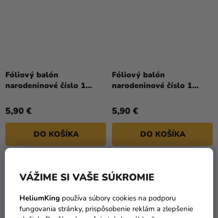
Fóliový balón
Fóliový balón
narodeninové číslo 1
narodeninové číslo 1
béžový 72 cm
čierny 86 cm
5,90 €
5,90 €
DO KOŠÍKA
DO KOŠÍKA
TIP
VÁŽIME SI VAŠE SÚKROMIE
HeliumKing
používa súbory cookies na podporu
fungovania stránky, prispôsobenie reklám a zlepšenie