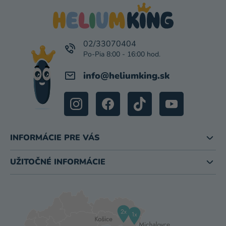
S
P
U
Ä
T
I
02/33070404
E
info
@
heliumking.sk
INFORMÁCIE PRE VÁS
UŽITOČNÉ INFORMÁCIE