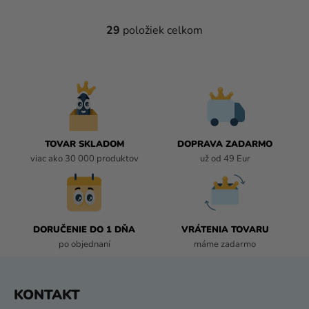
29
položiek celkom
O
V
L
Á
D
A
C
I
TOVAR SKLADOM
DOPRAVA ZADARMO
E
viac ako 30 000 produktov
už od 49 Eur
P
R
V
K
DORUČENIE DO 1 DŇA
VRÁTENIA TOVARU
Y
po objednaní
máme zadarmo
V
Ý
P
Z
KONTAKT
I
Á