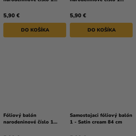
svetlomodrý 86 cm
svetloružový 72 cm
5,90 €
5,90 €
DO KOŠÍKA
DO KOŠÍKA
Fóliový balón
Samostojaci fóliový balón
narodeninové číslo 1
1 - Satin cream 84 cm
zlatý 86cm