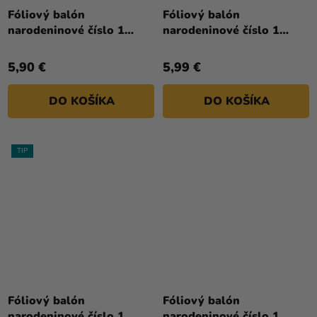
Fóliový balón
Fóliový balón
narodeninové číslo 1
narodeninové číslo 1
svetlofialový 72 cm
svetlomodrý - s korunkou
100 cm
5,90 €
5,99 €
DO KOŠÍKA
DO KOŠÍKA
TIP
Fóliový balón
Fóliový balón
narodeninové číslo 1
narodeninové číslo 1