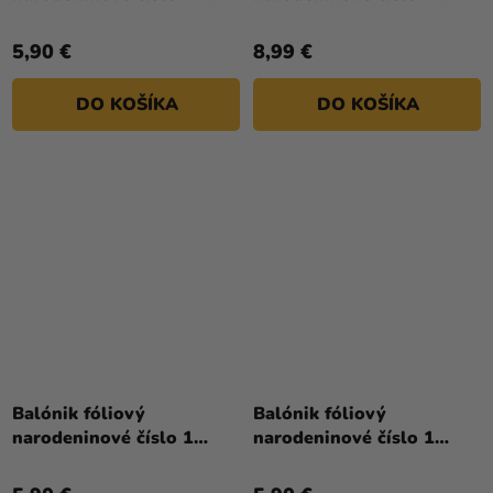
Tlapková hliadka 66 cm
biely - Paw Patrol 72 cm
5,90 €
8,99 €
DO KOŠÍKA
DO KOŠÍKA
Balónik fóliový
Balónik fóliový
narodeninové číslo 1
narodeninové číslo 1
biely 86 cm
červený 86 cm