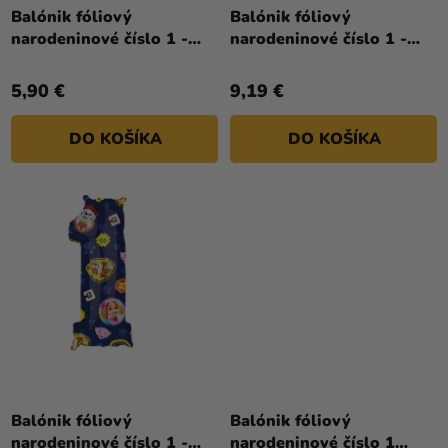
a merch
T
Balónik fóliový
Balónik fóliový
narodeninové číslo 1 -
narodeninové číslo 1 -
O
Sviatky
Mickey Mouse 66 cm
Peppa Pig 66 cm
V
Kreatívne
5,90 €
9,19 €
potreby
DO KOŠÍKA
DO KOŠÍKA
Personalizované
produkty
Témy
Výpredaj
O
nás
Párty
Blog
Balónik fóliový
Balónik fóliový
Kontakt
narodeninové číslo 1 -
narodeninové číslo 1