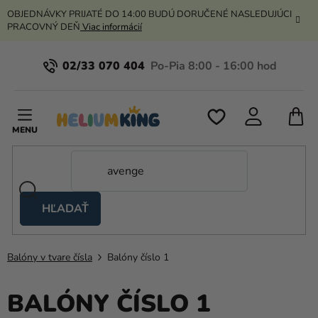
Prejsť
OBJEDNÁVKY PRIJATÉ DO 14:00 BUDÚ DORUČENÉ NASLEDUJÚCI
na
PRACOVNÝ DEŇ
Viac informácií
obsah
02/33 070 404
N
K
HĽADAŤ
Nožnicové
stany
Balóny v tvare čísla
Balóny číslo 1
Kanekalon
Hélium
BALÓNY ČÍSLO 1
a