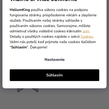
Farba
:
Strieborná
HeliumKing
používa súbory cookies na podporu
TOP
:
Párty dekorácie
fungovania stránky, prispôsobenie reklám a zlepšenie
služieb. Používaním našej stránky súhlasíte s
používaním súborov cookies. Samozrejme, môžete
odmietnuť všetky voliteľné cookies kliknutím
sem
.
Detaily o použitých cookies nájdete v sekcii
Cookies
.
Veľmi nás poteší, keď prijmete naše cookies tlačidlom
PODOBNÉ PRODUKTY
"
Súhlasím
". Ďakujeme!
Nastavenie
Súhlasím