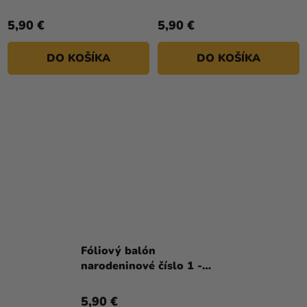
svetlofialový 72 cm
Neon zelená 86 cm
5,90 €
5,90 €
DO KOŠÍKA
DO KOŠÍKA
Fóliový balón
narodeninové číslo 1 -
Neon žltá 86 cm
5,90 €