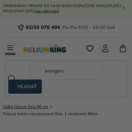
Prejsť
OBJEDNÁVKY PRIJATÉ DO 14:00 BUDÚ DORUČENÉ NASLEDUJÚCI
na
PRACOVNÝ DEŇ
Viac informácií
obsah
02/33 070 404
N
K
HĽADAŤ
Nožnicové
stany
Veľké fóliové čísla 86 cm
Kanekalon
Fóliový balón narodeninové číslo 1 strieborný 86cm
Hélium
a