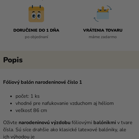
DORUČENIE DO 1 DŇA
VRÁTENIA TOVARU
po objednaní
máme zadarmo
Fóliový balón narodeninové číslo 1
počet: 1 ks
vhodné pre nafukovanie vzduchom aj héliom
veľkosť 86 cm
Oživte
narodeninovú výzdobu
fóliovými
balónikmi
v tvare
čísla. Sú síce drahšie ako klasické latexové balóniky, ale
ich výhodou je