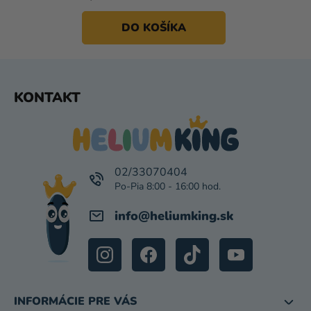
DO KOŠÍKA
Z
KONTAKT
Á
P
Ä
T
I
02/33070404
E
info
@
heliumking.sk
INFORMÁCIE PRE VÁS