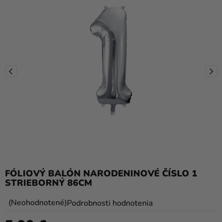
balóny
Svadba
Párty
Výzdoba
a
doplnky
Karnevalové
kostýmy a
masky
Oblečenie
FÓLIOVÝ BALÓN NARODENINOVÉ ČÍSLO 1
Pečenie
STRIEBORNÝ 86CM
Novinky
Priemerné
Neohodnotené
Podrobnosti hodnotenia
Darčeky
hodnotenie