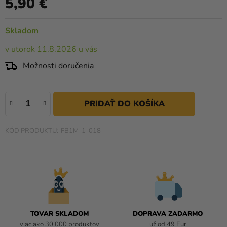
5,90 €
a merch
produktu
Jednotková cena:
je
Sviatky
0,0
Skladom
z
Kreatívne
v utorok 11.8.2026 u vás
5
potreby
hviezdičiek.
Možnosti doručenia
Personalizované
produkty
Témy
Výpredaj
FB1M-1-018
O
nás
Párty
Blog
Kontakt
TOVAR SKLADOM
DOPRAVA ZADARMO
viac ako 30 000 produktov
už od 49 Eur