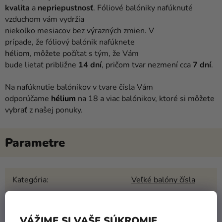
kvalita
a
nepriepustnosť
. Fóliové balóniky nafúknuté
vzduchom vám vydržia
niekoľko mesiacov bez výrazných zmien. V
prípade, že fóliový balónik nafúknete
héliom
, môžete počítať s tým, že Vám
bude lietať približne
14
dní
, pričom tvar nezmení cca
7 dní
.
Na nafúknutie balónikov v tvare čísla Vám
odporúčame
hélium
na 18 a viac balónikov, ktoré si môžete
vybrať z našej ponuky.
Kategória
:
Veľké balóny čísla
EAN
:
5902230736016
VÁŽIME SI VAŠE SÚKROMIE