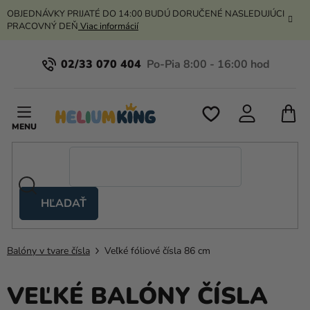
Prejsť
OBJEDNÁVKY PRIJATÉ DO 14:00 BUDÚ DORUČENÉ NASLEDUJÚCI
na
PRACOVNÝ DEŇ
Viac informácií
obsah
02/33 070 404
N
K
HĽADAŤ
Nožnicové
stany
Balóny v tvare čísla
Veľké fóliové čísla 86 cm
Kanekalon
Hélium
VEĽKÉ BALÓNY ČÍSLA
a