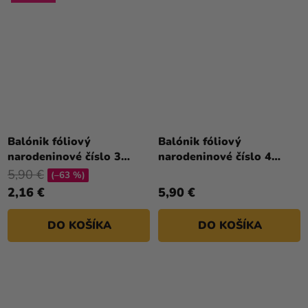
Priemerné
hodnotenie
Balónik fóliový
Balónik fóliový
produktu
narodeninové číslo 3
narodeninové číslo 4
je
zlatý 86cm
biely 86 cm
5,90 €
(–63 %)
5,0
2,16 €
5,90 €
z
5
DO KOŠÍKA
DO KOŠÍKA
hviezdičiek.