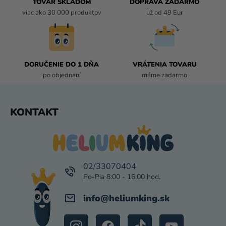
TOVAR SKLADOM
DOPRAVA ZADARMO
V
viac ako 30 000 produktov
už od 49 Eur
K
Y
V
Ý
P
DORUČENIE DO 1 DŇA
VRÁTENIA TOVARU
I
po objednaní
máme zadarmo
S
U
Z
KONTAKT
Á
P
Ä
T
I
02/33070404
E
info
@
heliumking.sk