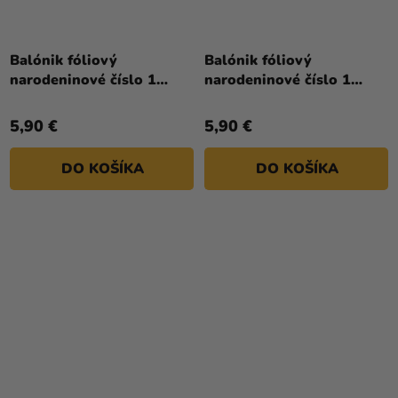
Priemerné
hodnotenie
Balónik fóliový
Balónik fóliový
produktu
narodeninové číslo 1
narodeninové číslo 1
je
ružovo-zlatý 86 cm
ružový 86cm
4,0
5,90 €
5,90 €
z
5
DO KOŠÍKA
DO KOŠÍKA
hviezdičiek.
Priemerné
Priemerné