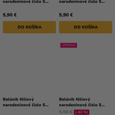
narodeninové číslo 5
narodeninové číslo 5
modrý 86 cm
ružovo-zlatý 86 cm
5,90 €
5,90 €
DO KOŠÍKA
DO KOŠÍKA
VÝPREDAJ
Balónik fóliový
Balónik fóliový
narodeninové číslo 5
narodeninové číslo 5
ružový 86 cm
strieborný 86cm
5,90 €
(–63 %)