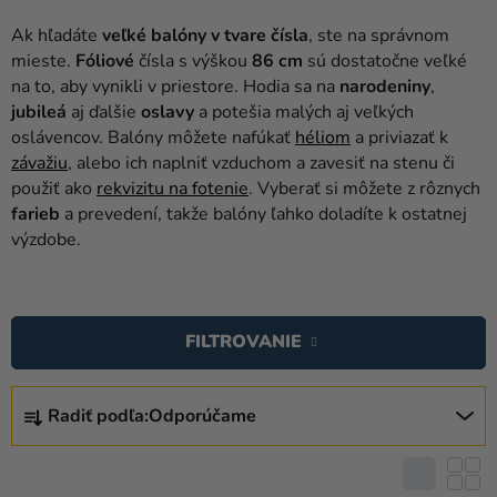
balóny
Ak hľadáte
veľké balóny v tvare čísla
, ste na správnom
Svadba
mieste.
Fóliové
čísla s výškou
86 cm
sú dostatočne veľké
na to, aby vynikli v priestore. Hodia sa na
narodeniny
,
Párty
jubileá
aj ďalšie
oslavy
a potešia malých aj veľkých
oslávencov. Balóny môžete nafúkať
héliom
a priviazať k
Výzdoba
závažiu
, alebo ich naplniť vzduchom a zavesiť na stenu či
a
použiť ako
rekvizitu na fotenie
. Vyberať si môžete z rôznych
doplnky
farieb
a prevedení, takže balóny ľahko doladíte k ostatnej
výzdobe.
Karnevalové
kostýmy a
V
masky
Ý
FILTROVANIE
Oblečenie
P
I
Pečenie
R
S
Radiť podľa:
Odporúčame
A
Novinky
P
D
R
Darčeky
E