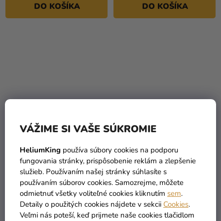
DO KOŠÍKA
DO KOŠÍKA
hviezdičiek.
VÁŽIME SI VAŠE SÚKROMIE
Balónik fóliový
Balónik fóliový
HeliumKing
používa súbory cookies na podporu
narodeninové číslo 3
narodeninové číslo 3
fungovania stránky, prispôsobenie reklám a zlepšenie
červený 86 cm
ružovo-zlatý 86 cm
služieb. Používaním našej stránky súhlasíte s
5,90 €
5,90 €
používaním súborov cookies. Samozrejme, môžete
odmietnuť všetky voliteľné cookies kliknutím
sem
.
Detaily o použitých cookies nájdete v sekcii
Cookies
.
DO KOŠÍKA
DO KOŠÍKA
Veľmi nás poteší, keď prijmete naše cookies tlačidlom