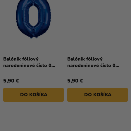
Priemerné
hodnotenie
Balónik fóliový
Balónik fóliový
produktu
narodeninové číslo 0
narodeninové číslo 0
je
modrý 86cm
ružovo-zlatý 86 cm
4,0
5,90 €
5,90 €
z
5
DO KOŠÍKA
DO KOŠÍKA
hviezdičiek.