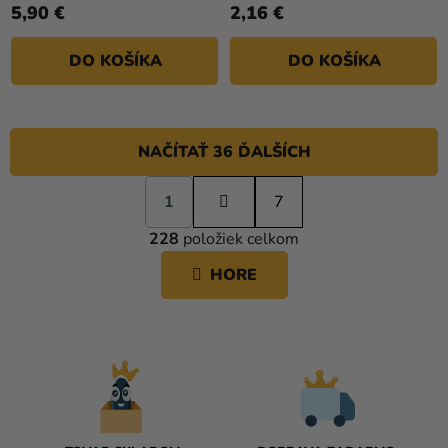
5,90 €
2,16 €
DO KOŠÍKA
DO KOŠÍKA
NAČÍTAŤ 36 ĎALŠÍCH
S
1
t
7
O
r
228
položiek celkom
á
V
n
L
HORE
k
Á
o
D
v
A
a
C
n
i
I
e
E
P
R