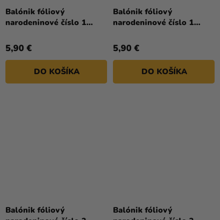
hodnotenie
hodnotenie
Balónik fóliový
Balónik fóliový
produktu
produktu
narodeninové číslo 1
narodeninové číslo 1
je
je
strieborný 86cm
zlatý 86cm
4,0
5,0
5,90 €
5,90 €
z
z
5
5
DO KOŠÍKA
DO KOŠÍKA
hviezdičiek.
hviezdičiek.
Balónik fóliový
Balónik fóliový