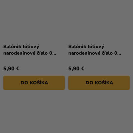
Priemerné
hodnotenie
Balónik fóliový
Balónik fóliový
produktu
narodeninové číslo 0
narodeninové číslo 0
je
ružový 86 cm
zlatý 86cm
5,0
5,90 €
5,90 €
z
5
DO KOŠÍKA
DO KOŠÍKA
hviezdičiek.