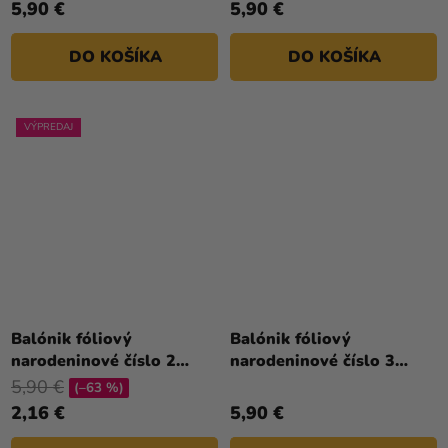
5,90 €
5,90 €
z
z
5
5
DO KOŠÍKA
DO KOŠÍKA
hviezdičiek.
hviezdičiek.
VÝPREDAJ
Priemerné
hodnotenie
Balónik fóliový
Balónik fóliový
produktu
narodeninové číslo 2
narodeninové číslo 3
je
zlatý 86cm
biely 86 cm
5,90 €
(–63 %)
5,0
2,16 €
5,90 €
z
5