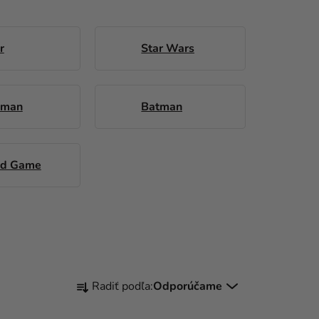
r
Star Wars
 man
Batman
id Game
R
Radiť podľa:
Odporúčame
A