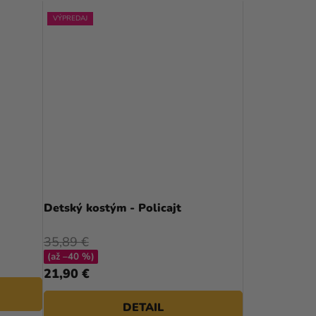
D
VÝPREDAJ
E
N
I
E
P
R
O
D
Detský kostým - Policajt
U
35,89 €
K
(až –40 %)
21,90 €
T
O
DETAIL