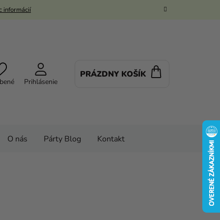
 informácií
PRÁZDNY KOŠÍK
NÁKUPNÝ
bené
Prihlásenie
KOŠÍK
O nás
Párty Blog
Kontakt