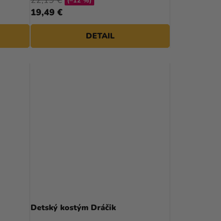
(–12 %)
4,0
19,49 €
z
5
DETAIL
hviezdičiek.
Priemerné
hodnotenie
Detský kostým Dráčik
produktu