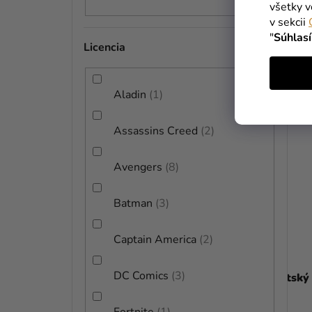
všetky v
DETAIL
v sekcii
"
Súhlas
Licencia
Aladin
1
Assassins Creed
2
Avengers
8
Batman
3
Captain America
2
DC Comics
3
Detský kostým - Paw Patrol
Detský
Marshall
24,99 €