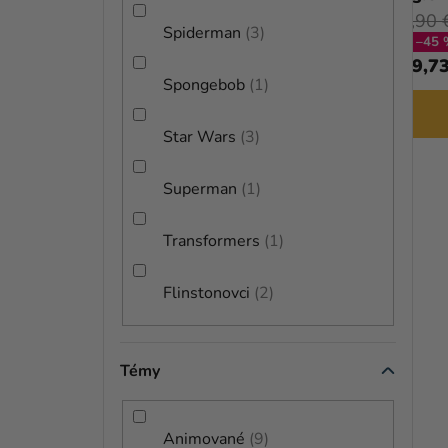
17,90 
25,99 €
(–11 %)
Spiderman
3
(až –45 
22,90 €
9,73
od
Spongebob
1
DETAIL
Star Wars
3
Superman
1
Transformers
1
Flinstonovci
2
Témy
Priemerné
Animované
9