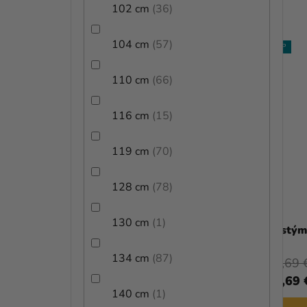
102 cm
36
V
104 cm
57
TIP
TIP
110 cm
66
116 cm
15
119 cm
70
128 cm
78
Priemerné
130 cm
1
hodnotenie
Detský kostým - Arktický vojak
Kostým
produktu
je
134 cm
87
32,99 €
24,69 
(–11 %)
5,0
29,09 €
20,69 
z
140 cm
1
5