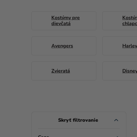
Kostýmy pre
Kostý
dievčatá
chlap
Avengers
Harle
Zvieratá
Disne
B
O