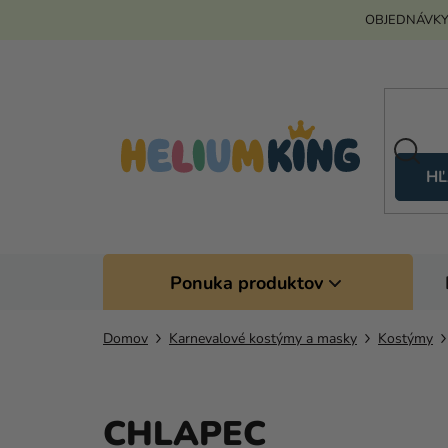
Prejsť
OBJEDNÁVKY
na
obsah
HĽ
Ponuka produktov
Domov
Karnevalové kostýmy a masky
Kostýmy
CHLAPEC