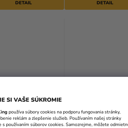
DETAIL
DETAIL
hviezdičiek.
E SI VAŠE SÚKROMIE
čarodejnícky plášť Slizolin -
Detský kostým - Batman Cla
otter
ing
používa súbory cookies na podporu fungovania stránky,
32,90 €
benie reklám a zlepšenie služieb. Používaním našej stránky
(až –18 %)
€
te s používaním súborov cookies. Samozrejme, môžete odmietn