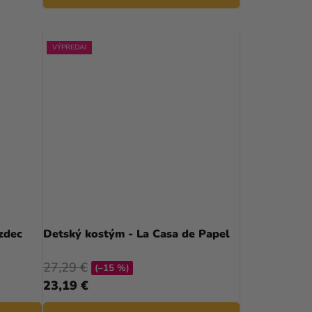
V
VÝPREDAJ
zdec
Detský kostým - La Casa de Papel
27,29 €
(–15 %)
23,19 €