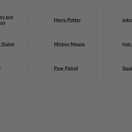
my pre
Harry Potter
Joke
cov
y Quinn
Mickey Mouse
Iron
y
Paw Patrol
Squ