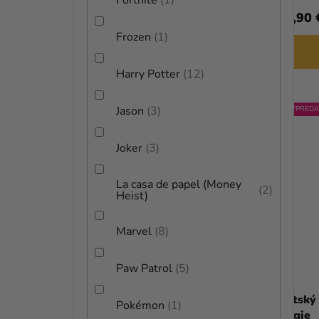
Fortnite
1
(–20 %)
19,99 €
24,90 
Frozen
1
DETAIL
Harry Potter
12
Jason
3
VÝPREDA
Joker
3
La casa de papel (Money
2
Heist)
Marvel
8
Paw Patrol
5
Detský kostým - Malý upír
Detský 
Pokémon
1
mágie