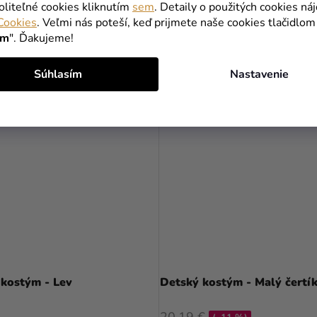
28,90 €
oliteľné cookies kliknutím
sem
. Detaily o použitých cookies ná
DETAIL
Cookies
. Veľmi nás poteší, keď prijmete naše cookies tlačidlom
DETAIL
ím
". Ďakujeme!
Súhlasím
Nastavenie
Priemerné
hodnotenie
 kostým - Lev
Detský kostým - Malý čertí
produktu
je
20,19 €