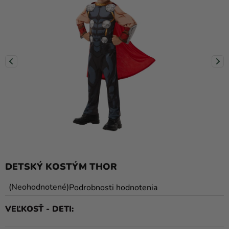
balóny
Svadba
Párty
Výzdoba
a
doplnky
Karnevalové
kostýmy a
masky
Oblečenie
DETSKÝ KOSTÝM THOR
Pečenie
Priemerné
Neohodnotené
Podrobnosti hodnotenia
hodnotenie
Novinky
VEĽKOSŤ - DETI
produktu
Darčeky
je