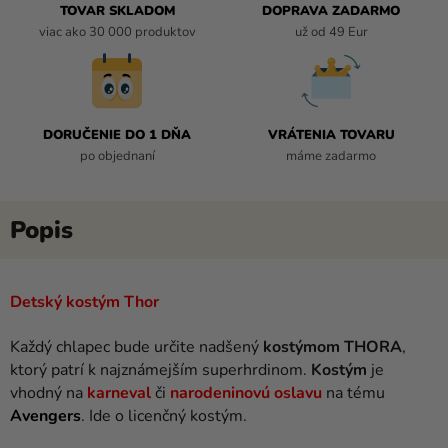
TOVAR SKLADOM
DOPRAVA ZADARMO
viac ako 30 000 produktov
už od 49 Eur
DORUČENIE DO 1 DŇA
VRÁTENIA TOVARU
po objednaní
máme zadarmo
Detský kostým Thor
Každý chlapec bude určite nadšený
kostýmom THORA
,
ktorý patrí k najznámejším superhrdinom.
Kostým
je
vhodný na
karneval
či
narodeninovú oslavu
na tému
Avengers
. Ide o licenčný kostým.