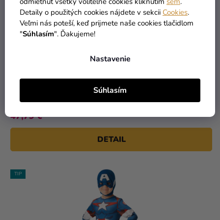
odmietnuť všetky voliteľné cookies kliknutím
sem
.
Detaily o použitých cookies nájdete v sekcii
Cookies
.
Veľmi nás poteší, keď prijmete naše cookies tlačidlom
"
Súhlasím
". Ďakujeme!
Nastavenie
Kostým HULK - detský
Súhlasím
49,90 €
-4 %
47,79 €
DETAIL
TIP