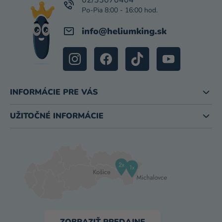
I
E
info
@
heliumking.sk
INFORMÁCIE PRE VÁS
UŽITOČNÉ INFORMÁCIE
ZOBRAZIŤ PREDAJNE