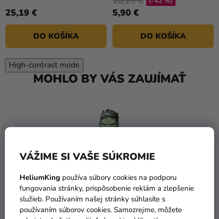
10,29 €
(–42 %)
25,19 €
5,90 €
DO KOŠÍKA
DO KOŠÍKA
High-contrast mode
MOHLO BY VÁS ZAUJÍMAŤ
VÁŽIME SI VAŠE SÚKROMIE
HeliumKing
používa súbory cookies na podporu
fungovania stránky, prispôsobenie reklám a zlepšenie
služieb. Používaním našej stránky súhlasíte s
používaním súborov cookies. Samozrejme, môžete