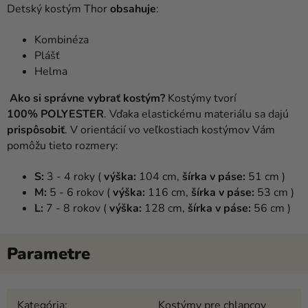
Detský kostým Thor
obsahuje
:
Kombinéza
Plášť
Helma
Ako si správne vybrať kostým?
Kostýmy tvorí
100% POLYESTER
. Vďaka elastickému materiálu sa dajú
prispôsobiť
. V orientácií vo veľkostiach kostýmov Vám
pomôžu tieto rozmery:
S:
3 - 4 roky (
výška:
104 cm,
šírka v páse:
51 cm )
M:
5 - 6 rokov (
výška:
116 cm,
šírka v páse:
53 cm )
L:
7 - 8 rokov (
výška:
128 cm,
šírka v páse:
56 cm )
Kategória
:
Kostýmy pre chlapcov