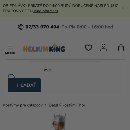
Prejsť
OBJEDNÁVKY PRIJATÉ DO 14:00 BUDÚ DORUČENÉ NASLEDUJÚCI
na
PRACOVNÝ DEŇ
Viac informácií
obsah
02/33 070 404
N
K
HĽADAŤ
Nožnicové
stany
Kostýmy pre chlapcov
Detský kostým Thor
Kanekalon
Hélium
a