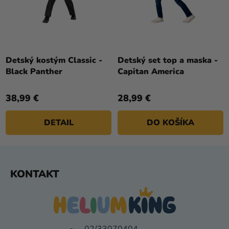
Detský kostým Classic -
Detský set top a maska -
Black Panther
Capitan America
38,99 €
28,99 €
DETAIL
DO KOŠÍKA
Z
KONTAKT
Á
P
Ä
T
02/33070404