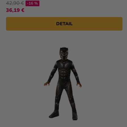
42,90 €
-16 %
36,19 €
DETAIL