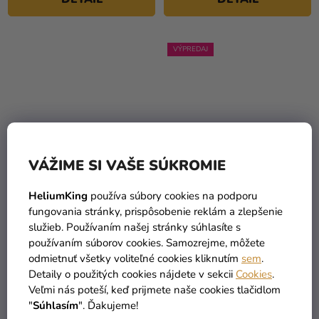
hviezdičiek.
hviezdičiek.
VÝPREDAJ
VÁŽIME SI VAŠE SÚKROMIE
Priemerné
hodnotenie
HeliumKing
používa súbory cookies na podporu
Detský kostým - Malý
Detský kostým - Slizolin
produktu
fungovania stránky, prispôsobenie reklám a zlepšenie
upír
študent mágie
je
služieb. Používaním našej stránky súhlasíte s
25,99 €
17,90 €
(–11 %)
(až –45 %)
5,0
používaním súborov cookies. Samozrejme, môžete
22,90 €
9,73 €
od
z
odmietnuť všetky voliteľné cookies kliknutím
sem
.
5
Detaily o použitých cookies nájdete v sekcii
Cookies
.
DETAIL
DETAIL
Veľmi nás poteší, keď prijmete naše cookies tlačidlom
hviezdičiek.
"
Súhlasím
". Ďakujeme!