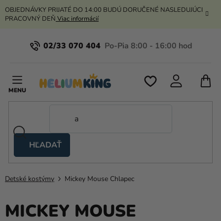
Prejsť
OBJEDNÁVKY PRIJATÉ DO 14:00 BUDÚ DORUČENÉ NASLEDUJÚCI
na
PRACOVNÝ DEŇ
Viac informácií
obsah
02/33 070 404
N
K
HĽADAŤ
Nožnicové
stany
Detské kostýmy
Mickey Mouse Chlapec
Kanekalon
Hélium
MICKEY MOUSE
a