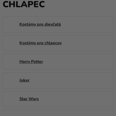
CHLAPEC
balóny
Svadba
Párty
Kostýmy pre dievčatá
Výzdoba
a
Kostýmy pre chlapcov
doplnky
Karnevalové
Harry Potter
kostýmy a
masky
Oblečenie
Joker
Pečenie
Star Wars
Novinky
Darčeky