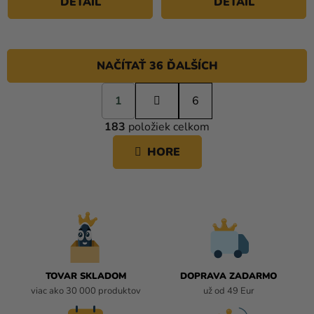
DETAIL
DETAIL
hviezdičiek.
NAČÍTAŤ 36 ĎALŠÍCH
S
1
t
6
O
r
183
položiek celkom
á
V
n
L
HORE
k
Á
o
D
v
A
a
C
n
i
I
e
E
P
R
TOVAR SKLADOM
DOPRAVA ZADARMO
V
viac ako 30 000 produktov
už od 49 Eur
K