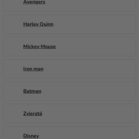
a merch
Avengers
Sviatky
Harley Quinn
Kreatívne
potreby
Personalizované
Mickey Mouse
produkty
Témy
Iron man
Výpredaj
O
Batman
nás
Párty
Zvieratá
Blog
Kontakt
Disney