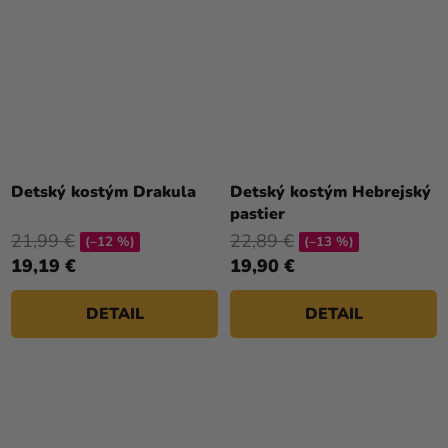
Priemerné
hodnotenie
Detský kostým Drakula
Detský kostým Hebrejský
produktu
pastier
je
21,99 €
22,89 €
(–12 %)
(–13 %)
4,5
19,19 €
19,90 €
z
5
DETAIL
DETAIL
hviezdičiek.