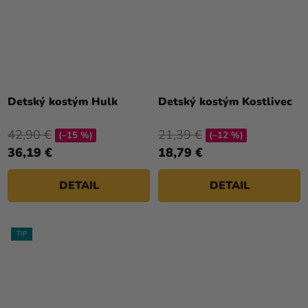
Detský kostým Hulk
Detský kostým Kostlivec
42,90 €
21,39 €
(–15 %)
(–12 %)
36,19 €
18,79 €
DETAIL
DETAIL
TIP