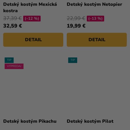
hodnotenie
Detský kostým Mexická
Detský kostým Netopier
produktu
kostra
je
37,39 €
22,99 €
(–12 %)
(–13 %)
4,5
32,59 €
19,99 €
z
5
DETAIL
DETAIL
hviezdičiek.
TIP
TIP
VÝPREDAJ
Priemerné
hodnotenie
Detský kostým Pikachu
Detský kostým Pilot
produktu