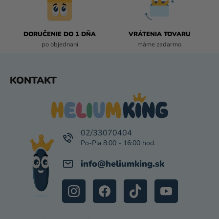
Y
V
Ý
P
DORUČENIE DO 1 DŇA
VRÁTENIA TOVARU
I
po objednaní
máme zadarmo
S
U
Z
KONTAKT
Á
P
Ä
T
I
02/33070404
E
info
@
heliumking.sk