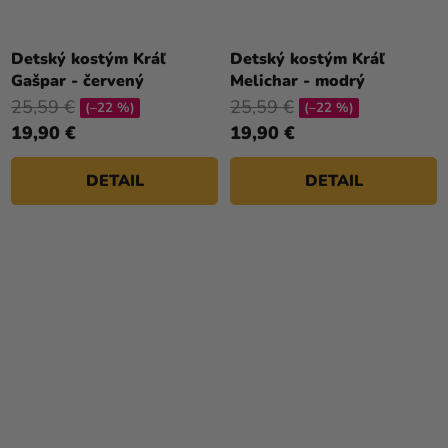
Priemerné
hodnotenie
Detský kostým Kráľ
Detský kostým Kráľ
produktu
Gašpar - červený
Melichar - modrý
je
25,59 €
25,59 €
(–22 %)
(–22 %)
5,0
19,90 €
19,90 €
z
5
DETAIL
DETAIL
hviezdičiek.
Priemerné