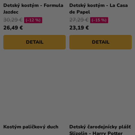
Detský kostým - Formula
Detský kostým - La Casa
Jazdec
de Papel
30,29 €
27,29 €
(–12 %)
(–15 %)
26,49 €
23,19 €
DETAIL
DETAIL
Kostým paličkový duch
Detský čarodejnícky plášť
Slizolin - Harry Potter