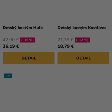
Detský kostým Hulk
Detský kostým Kostlivec
42,90 €
21,39 €
(–15 %)
(–12 %)
36,19 €
18,79 €
DETAIL
DETAIL
TIP