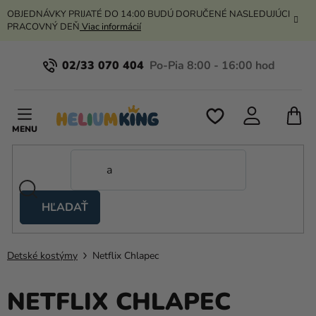
Prejsť
OBJEDNÁVKY PRIJATÉ DO 14:00 BUDÚ DORUČENÉ NASLEDUJÚCI
na
PRACOVNÝ DEŇ
Viac informácií
obsah
02/33 070 404
N
K
HĽADAŤ
Nožnicové
stany
Detské kostýmy
Netflix Chlapec
Kanekalon
Hélium
NETFLIX CHLAPEC
a