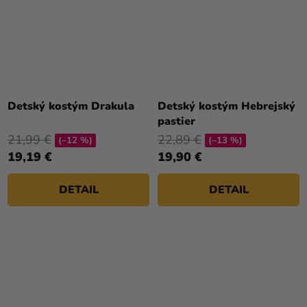
Priemerné
hodnotenie
Detský kostým Drakula
Detský kostým Hebrejský
produktu
pastier
je
21,99 €
22,89 €
(–12 %)
(–13 %)
4,5
19,19 €
19,90 €
z
5
DETAIL
DETAIL
hviezdičiek.