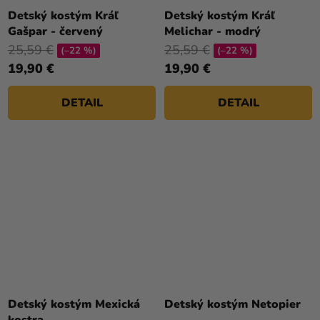
hodnotenie
Detský kostým Kráľ
Detský kostým Kráľ
produktu
Gašpar - červený
Melichar - modrý
je
25,59 €
25,59 €
(–22 %)
(–22 %)
5,0
19,90 €
19,90 €
z
5
DETAIL
DETAIL
hviezdičiek.
Priemerné
hodnotenie
Detský kostým Mexická
Detský kostým Netopier
produktu
kostra