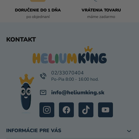
Ý
P
DORUČENIE DO 1 DŇA
VRÁTENIA TOVARU
I
po objednaní
máme zadarmo
S
U
Z
KONTAKT
Á
P
Ä
T
I
02/33070404
E
info
@
heliumking.sk
INFORMÁCIE PRE VÁS