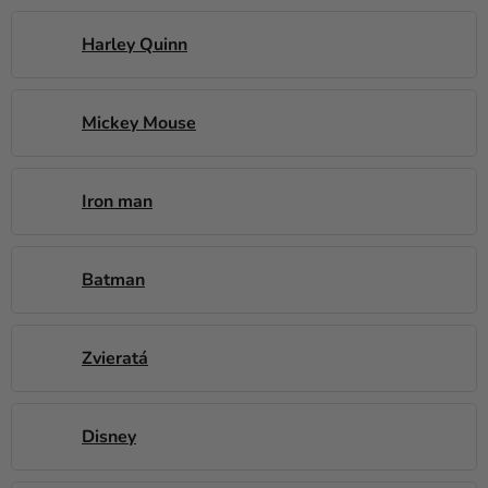
a merch
Harley Quinn
Sviatky
Kreatívne
potreby
Mickey Mouse
Personalizované
produkty
Iron man
Témy
Výpredaj
Batman
O
nás
Zvieratá
Párty
Blog
Disney
Kontakt