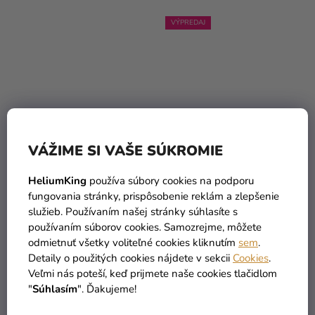
VÝPREDAJ
Priemerné
VÁŽIME SI VAŠE SÚKROMIE
hodnotenie
Detský kostým - Malý
Detský kostým - Slizolin
produktu
HeliumKing
používa súbory cookies na podporu
upír
študent mágie
fungovania stránky, prispôsobenie reklám a zlepšenie
je
25,99 €
17,90 €
(–11 %)
(až –45 %)
služieb. Používaním našej stránky súhlasíte s
5,0
22,90 €
9,73 €
od
používaním súborov cookies. Samozrejme, môžete
z
odmietnuť všetky voliteľné cookies kliknutím
sem
.
5
DETAIL
DETAIL
Detaily o použitých cookies nájdete v sekcii
Cookies
.
hviezdičiek.
Veľmi nás poteší, keď prijmete naše cookies tlačidlom
"
Súhlasím
". Ďakujeme!
TIP