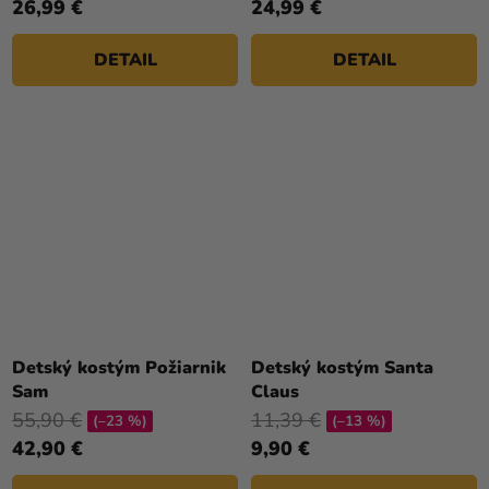
26,99 €
24,99 €
z
5
DETAIL
DETAIL
hviezdičiek.
Detský kostým Požiarnik
Detský kostým Santa
Sam
Claus
55,90 €
11,39 €
(–23 %)
(–13 %)
42,90 €
9,90 €