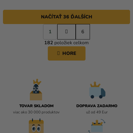
NAČÍTAŤ 36 ĎALŠÍCH
S
1
t
6
O
r
182
položiek celkom
á
V
n
L
HORE
k
Á
o
D
v
A
a
C
n
i
I
e
E
P
R
TOVAR SKLADOM
DOPRAVA ZADARMO
V
viac ako 30 000 produktov
už od 49 Eur
K
Y
V