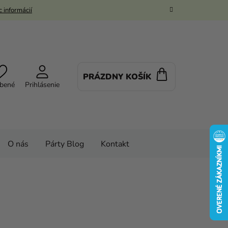
 informácií
PRÁZDNY KOŠÍK
NÁKUPNÝ
bené
Prihlásenie
KOŠÍK
O nás
Párty Blog
Kontakt
 doplnky
PARTY VÝZDOBA
Párty stolovanie
obrus - Vaiana 120 x 180 cm