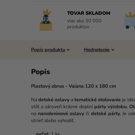
TOVAR SKLADOM
viac ako 30 000
produktov
Popis
Hodnotenie
Plastový obrus - Vaiana 120 x 180 cm
Na
detské oslavy
a
tematické stolovanie
je ide
stôl a zároveň krásne doplní
párty výzdobu. O
na
narodeninové oslavy
či
detské párty.
Je odo
utrieť alebo vyhodiť.
počet:
1 ks