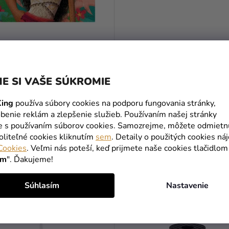
vé servítky - Vaiana 33 x 33
ks
E SI VAŠE SÚKROMIE
ing
používa súbory cookies na podporu fungovania stránky,
benie reklám a zlepšenie služieb. Používaním našej stránky
DO KOŠÍKA
te s používaním súborov cookies. Samozrejme, môžete odmietn
oliteľné cookies kliknutím
sem
. Detaily o použitých cookies ná
Cookies
. Veľmi nás poteší, keď prijmete naše cookies tlačidlom
ím
". Ďakujeme!
MOHLO BY VÁS ZAUJÍMAŤ
Súhlasím
Nastavenie
TIP