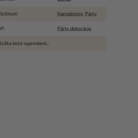
íležitosť
:
Narodeniny
,
Párty
OP
:
Párty dekorácie
ložka bola vypredaná…