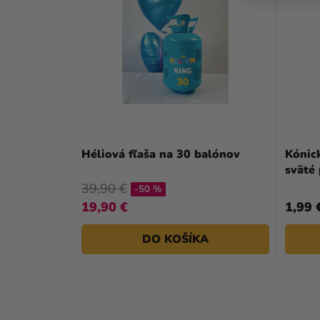
Héliová fľaša na 30 balónov
Kónick
sväté 
39,90 €
-50 %
19,90 €
1,99 
DO KOŠÍKA