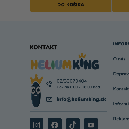
DO KOŠÍKA
Z
Á
INFOR
KONTAKT
P
O nás
Ä
Doprav
T
02/33070404
I
Kontak
E
info
@
heliumking.sk
Inform
Reklamá