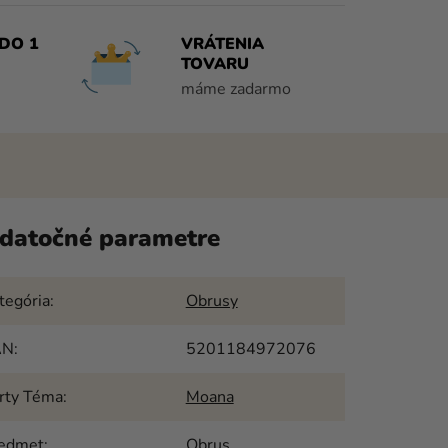
DO 1
VRÁTENIA
TOVARU
máme zadarmo
datočné parametre
tegória
:
Obrusy
AN
:
5201184972076
rty Téma
:
Moana
edmet
:
Obrus