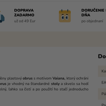
DOPRAVA
DORUČENIE 
ZADARMO
DŇA
už od 49 Eur
po objednaní
Do
Ka
álny plastový
obrus
s motívom
Vaiana,
ktorý ochráni
E
brus
je vhodný na štandardné
stoly
a skvelo sa hodí
lný, ľahko sa čistí a po použití ho stačí jednoducho
Pá
Pr