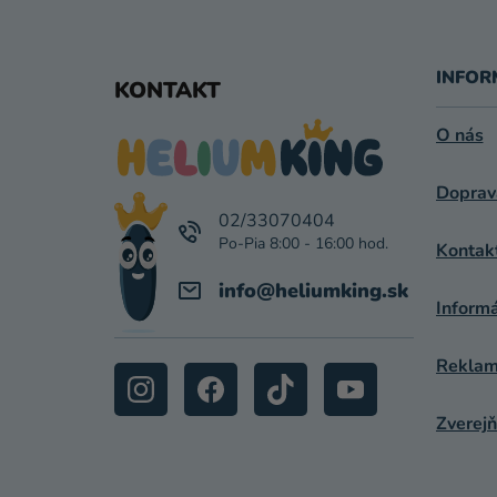
Z
Á
INFOR
KONTAKT
P
O nás
Ä
Doprav
T
02/33070404
I
Kontak
E
info
@
heliumking.sk
Inform
Reklamá
Zverejň