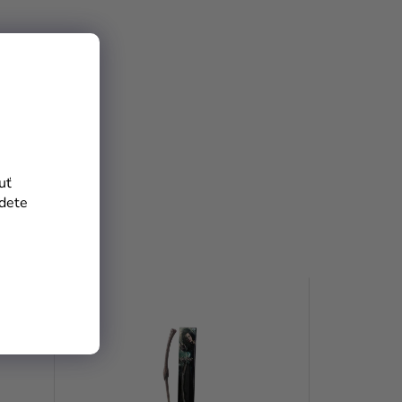
uť
jdete