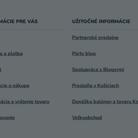
MÁCIE PRE VÁS
UŽITOČNÉ INFORMÁCIE
Partnerské predajne
a a platba
Párty blog
t
Spolupráca s Blogermi
ácie o nákupe
Predajňa v Košiciach
cia a vrátenie tovaru
Donáška balónov a tovaru Ko
ovanie
Veľkoobchod