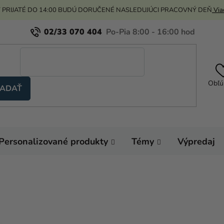
 PRIJATÉ DO 14:00 BUDÚ DORUČENÉ NASLEDUJÚCI PRACOVNÝ DEŇ
Viac
02/33 070 404
Obľú
ADAŤ
Personalizované produkty
Témy
Výpredaj
Domov
Darčeky a
Ozdoby a ostatné do