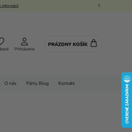
 informácií
PRÁZDNY KOŠÍK
NÁKUPNÝ
bené
Prihlásenie
KOŠÍK
O nás
Párty Blog
Kontakt
 merch
Ostatné doplnky
plnky
Prútiky
Prútik - Draco Malfoy