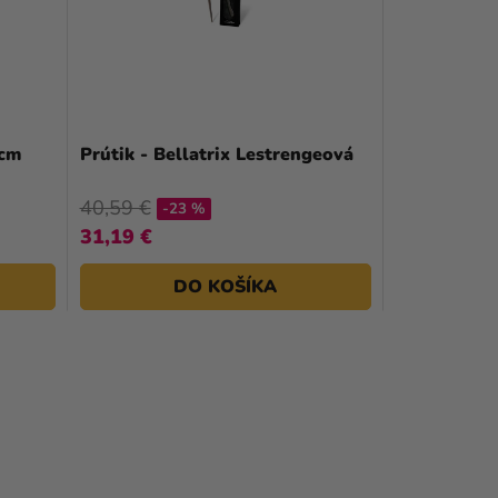
 cm
Prútik - Bellatrix Lestrengeová
40,59 €
-23 %
31,19 €
DO KOŠÍKA