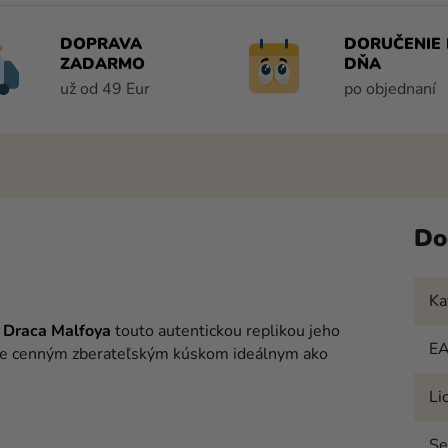
DOPRAVA
DORUČENIE 
ZADARMO
DŇA
už od 49 Eur
po objednaní
Do
Ka
a
Draca Malfoya
touto autentickou replikou jeho
E
 je cenným zberateľským kúskom ideálnym ako
Li
Se