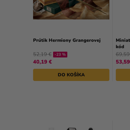
Prútik Hermiony Grangerovej
Minia
kód
52,19 €
69,59
-23 %
40,19 €
53,59
DO KOŠÍKA