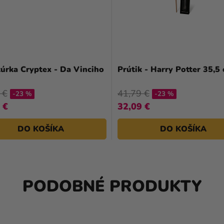
túrka Cryptex - Da Vinciho
Prútik - Harry Potter 35,5
 €
41,79 €
-23 %
-23 %
 €
32,09 €
DO KOŠÍKA
DO KOŠÍKA
PODOBNÉ PRODUKTY