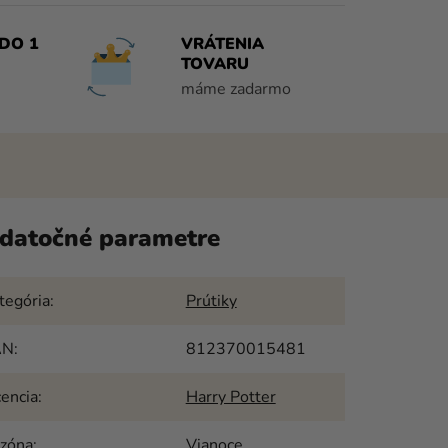
DO 1
VRÁTENIA
TOVARU
máme zadarmo
datočné parametre
tegória
:
Prútiky
AN
:
812370015481
cencia
:
Harry Potter
zóna
:
Vianoce