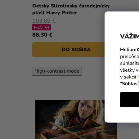
Detský Slizolínsky čarodejnícky
plášť Harry Potter
103,89 €
(–15 %)
88,30 €
VÁŽIM
DO KOŠÍKA
HeliumK
prispôso
súhlasí
všetky v
High-contrast mode
v sekcii
"
Súhlas