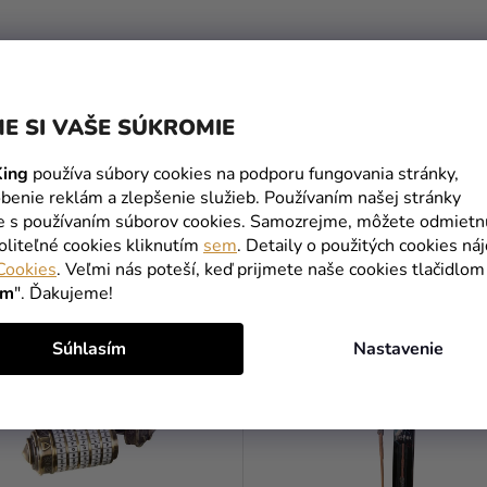
E SI VAŠE SÚKROMIE
ing
používa súbory cookies na podporu fungovania stránky,
benie reklám a zlepšenie služieb. Používaním našej stránky
te s používaním súborov cookies. Samozrejme, môžete odmietn
oliteľné cookies kliknutím
sem
. Detaily o použitých cookies ná
Cookies
. Veľmi nás poteší, keď prijmete naše cookies tlačidlom
MOHLO BY VÁS ZAUJÍMAŤ
ím
". Ďakujeme!
Súhlasím
Nastavenie