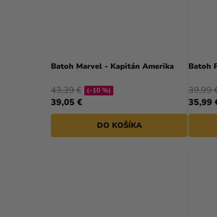
Batoh Marvel - Kapitán Amerika
Batoh P
43,39 €
39,99 
(–10 %)
39,05 €
35,99 
DO KOŠÍKA