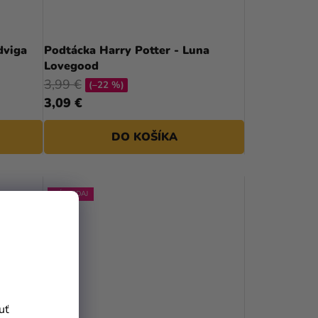
dviga
Podtácka Harry Potter - Luna
Lovegood
3,99 €
(–22 %)
3,09 €
DO KOŠÍKA
VÝPREDAJ
uť