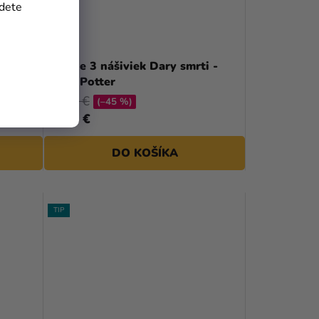
jdete
-
Balenie 3 nášiviek Dary smrti -
Harry Potter
18,90 €
(–45 %)
10,22 €
DO KOŠÍKA
TIP