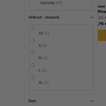
Výpredaj
95
D
Pohár Pán Prsteňov 400 ml
Banner 
Hufflep
U
Veľkosť - dospelý
12,99 €
19,29 
(–23 %)
K
9,99 €
14,79 
T
XS
1
DO KOŠÍKA
O
S
3
V
M
1
L
3
XL
1
Deti