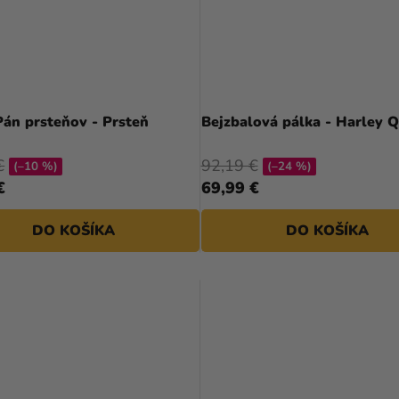
án prsteňov - Prsteň
Bejzbalová pálka - Harley 
€
92,19 €
(–10 %)
(–24 %)
€
69,99 €
DO KOŠÍKA
DO KOŠÍKA