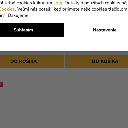
oliteľné cookies kliknutím
sem
. Detaily o použitých cookies ná
Cookies
. Veľmi nás poteší, keď prijmete naše cookies tlačidlom
ím
". Ďakujeme!
ky - Wednesday 4 ks
3D Puzzle Friends Priatelia 
Súhlasím
Nastavenie
Central Perk
€
50,89 €
(–16 %)
(–23 %)
39,09 €
DO KOŠÍKA
DO KOŠÍKA
J