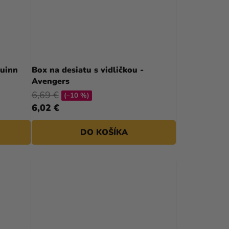
Quinn
Box na desiatu s vidličkou -
Avengers
6,69 €
(–10 %)
6,02 €
DO KOŠÍKA