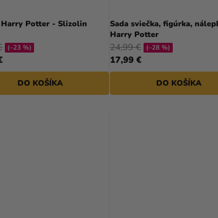
Harry Potter - Slizolin
Sada sviečka, figúrka, nálep
Harry Potter
€
24,99 €
(–23 %)
(–28 %)
€
17,99 €
DO KOŠÍKA
DO KOŠÍKA