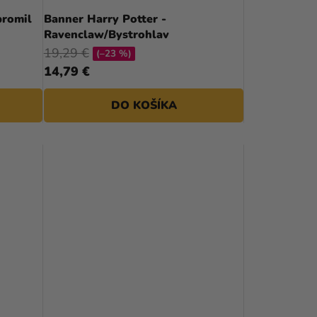
D
bromil
Banner Harry Potter -
Ravenclaw/Bystrohlav
U
19,29 €
(–23 %)
K
14,79 €
T
DO KOŠÍKA
O
V