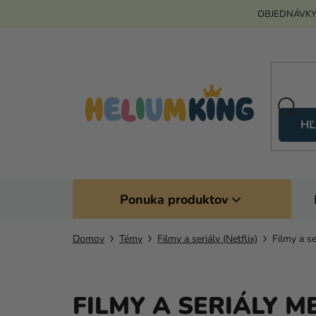
Prejsť
OBJEDNÁVKY
na
obsah
HĽ
Ponuka produktov
Domov
Témy
Filmy a seriály (Netflix)
Filmy a s
FILMY A SERIÁLY M