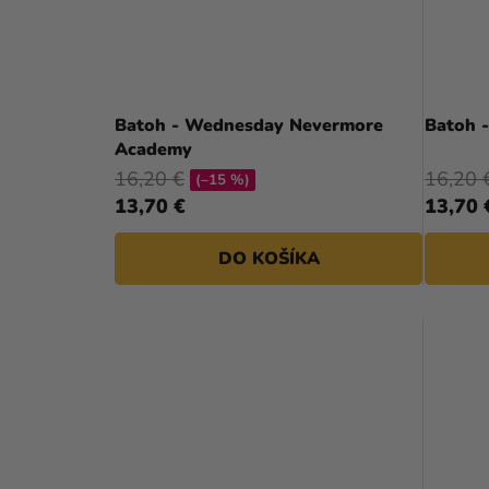
Batoh - Wednesday Nevermore
Batoh 
Academy
16,20 €
16,20 
(–15 %)
13,70 €
13,70 
DO KOŠÍKA