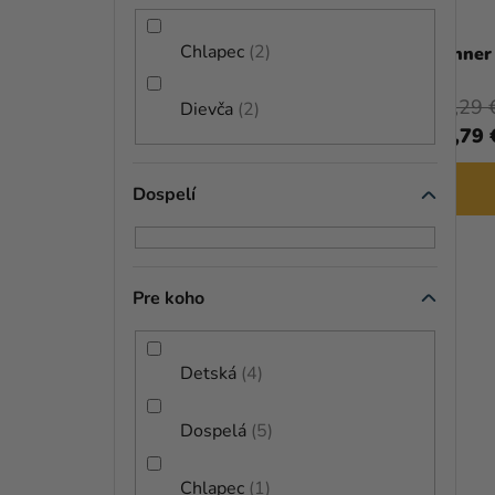
Chlapec
2
Banner Harry Potter - Rokfort
Banner 
19,29 
Dievča
2
19,29 €
14,79 
DO KOŠÍKA
Dospelí
Pre koho
Detská
4
Dospelá
5
Chlapec
1