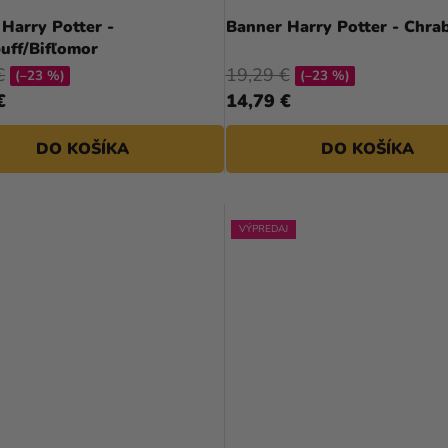
Harry Potter -
Banner Harry Potter - Chra
uff/Bifľomor
€
19,29 €
(–23 %)
(–23 %)
€
14,79 €
DO KOŠÍKA
DO KOŠÍKA
VÝPREDAJ