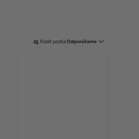
R
Radiť podľa:
Odporúčame
A
D
E
N
I
E
P
R
O