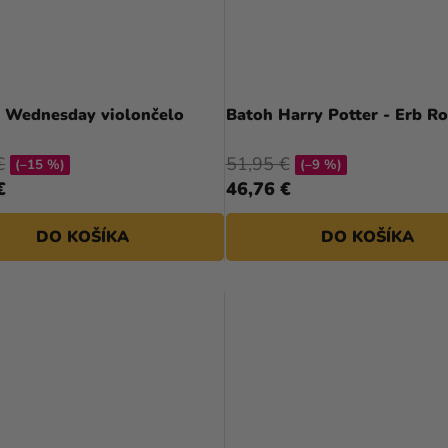
- Wednesday violončelo
Batoh Harry Potter - Erb Ro
€
51,95 €
(–15 %)
(–9 %)
€
46,76 €
DO KOŠÍKA
DO KOŠÍKA