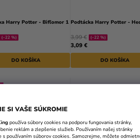
a Harry Potter - Bifľomor 1
Podtácka Harry Potter - He
3,99 €
(–22 %)
(–22 %)
3,09 €
DO KOŠÍKA
DO KOŠÍKA
J
E SI VAŠE SÚKROMIE
ing
používa súbory cookies na podporu fungovania stránky,
benie reklám a zlepšenie služieb. Používaním našej stránky
te s používaním súborov cookies. Samozrejme, môžete odmietn