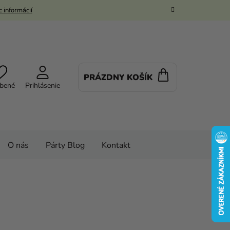
 informácií
PRÁZDNY KOŠÍK
NÁKUPNÝ
bené
Prihlásenie
KOŠÍK
O nás
Párty Blog
Kontakt