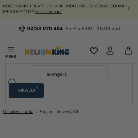
Prejsť
OBJEDNÁVKY PRIJATÉ DO 14:00 BUDÚ DORUČENÉ NASLEDUJÚCI
na
PRACOVNÝ DEŇ
Viac informácií
obsah
02/33 070 404
N
K
HĽADAŤ
Nožnicové
stany
Označenie stola
Stojan - drevený A4
Kanekalon
Hélium
a