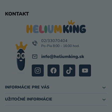
Z
KONTAKT
Á
P
Ä
T
I
02/33070404
E
info
@
heliumking.sk
INFORMÁCIE PRE VÁS
UŽITOČNÉ INFORMÁCIE