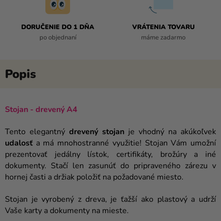
DORUČENIE DO 1 DŇA
VRÁTENIA TOVARU
po objednaní
máme zadarmo
Stojan - drevený A4
Tento elegantný
drevený stojan
je vhodný na akúkoľvek
udalosť
a má mnohostranné využitie! Stojan Vám umožní
prezentovať jedálny lístok, certifikáty, brožúry a iné
dokumenty. Stačí len zasunúť do pripraveného zárezu v
hornej časti a držiak položiť na požadované miesto.
Stojan je vyrobený z dreva, je ťažší ako plastový a udrží
Vaše karty a dokumenty na mieste.