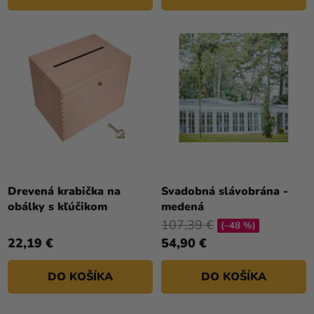
Drevená krabička na
Svadobná slávobrána -
obálky s kľúčikom
medená
107,39 €
(–48 %)
22,19 €
54,90 €
DO KOŠÍKA
DO KOŠÍKA