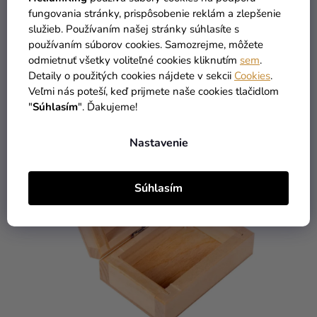
fungovania stránky, prispôsobenie reklám a zlepšenie
8,19 €
-54 %
služieb. Používaním našej stránky súhlasíte s
3,79 €
používaním súborov cookies. Samozrejme, môžete
odmietnuť všetky voliteľné cookies kliknutím
sem
.
Detaily o použitých cookies nájdete v sekcii
Cookies
.
DO KOŠÍKA
Veľmi nás poteší, keď prijmete naše cookies tlačidlom
"
Súhlasím
". Ďakujeme!
Nastavenie
Súhlasím