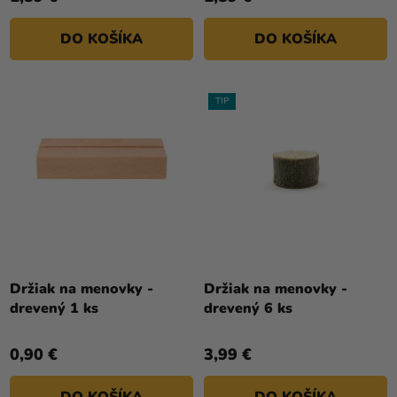
DO KOŠÍKA
DO KOŠÍKA
TIP
Priemerné
hodnotenie
Držiak na menovky -
Držiak na menovky -
produktu
drevený 1 ks
drevený 6 ks
je
5,0
0,90 €
3,99 €
z
5
DO KOŠÍKA
DO KOŠÍKA