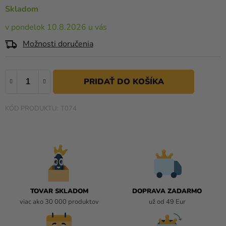
a merch
0,0
Skladom
z
Sviatky
v pondelok 10.8.2026 u vás
5
hviezdičiek.
Kreatívne
Možnosti doručenia
potreby
Personalizované
produkty
Témy
T074
Výpredaj
O
nás
Párty
TOVAR SKLADOM
DOPRAVA ZADARMO
Blog
viac ako 30 000 produktov
už od 49 Eur
Kontakt