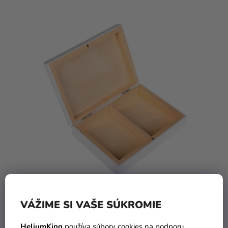
VÁŽIME SI VAŠE SÚKROMIE
Drevená krabička s magnetom - biela
HeliumKing
používa súbory cookies na podporu