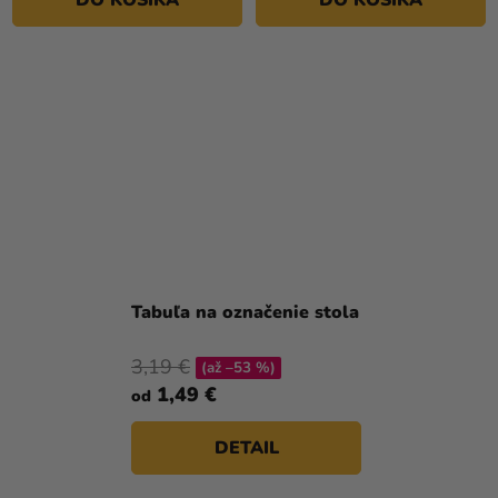
hviezdičiek.
Tabuľa na označenie stola
3,19 €
(až –53 %)
1,49 €
od
DETAIL