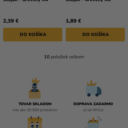
2,39 €
1,89 €
DO KOŠÍKA
DO KOŠÍKA
10
položiek celkom
O
V
L
Á
D
A
C
I
TOVAR SKLADOM
DOPRAVA ZADARMO
E
viac ako 30 000 produktov
už od 49 Eur
P
R