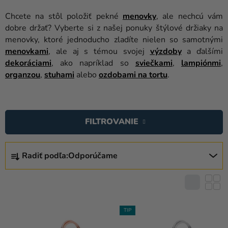
balóny
Chcete na stôl položiť pekné
menovky
, ale nechcú vám
Svadba
dobre držať? Vyberte si z našej ponuky štýlové držiaky na
menovky, ktoré jednoducho zladíte nielen so samotnými
Párty
menovkami
, ale aj s témou svojej
výzdoby
a ďalšími
dekoráciami
, ako napríklad so
sviečkami
,
lampiónmi
,
Výzdoba
organzou
,
stuhami
alebo
ozdobami na tortu
.
a
doplnky
V
Karnevalové
Ý
FILTROVANIE
kostýmy a
P
masky
I
R
S
Radiť podľa:
Odporúčame
Oblečenie
A
P
D
Pečenie
R
E
O
Novinky
N
D
I
TIP
Darčeky
U
E