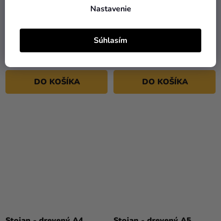
Nastavenie
Držiak na menovky
Stojan - drevený 10 x 5 x
Diamant priehľadný 10 ks
2 cm
Súhlasím
3,99 €
1,59 €
DO KOŠÍKA
DO KOŠÍKA
Stojan - drevený A4
Stojan - drevený A5