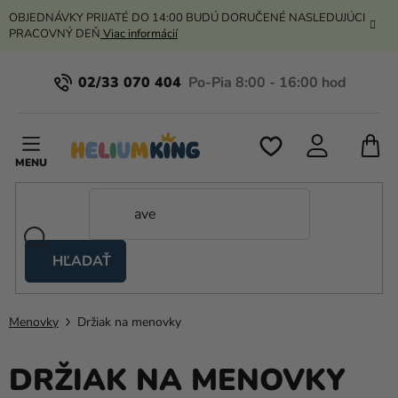
Prejsť
OBJEDNÁVKY PRIJATÉ DO 14:00 BUDÚ DORUČENÉ NASLEDUJÚCI
na
PRACOVNÝ DEŇ
Viac informácií
obsah
02/33 070 404
N
K
HĽADAŤ
Nožnicové
stany
Menovky
Držiak na menovky
Kanekalon
Hélium
DRŽIAK NA MENOVKY
a