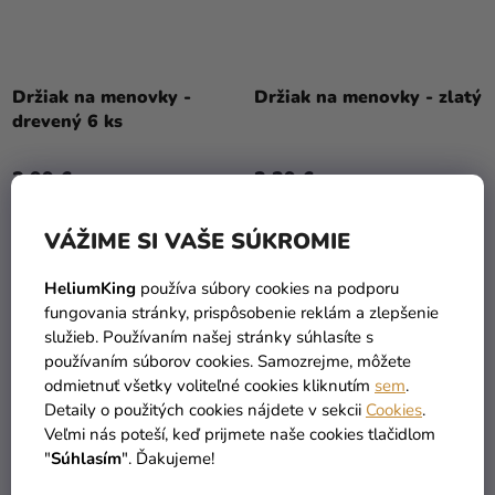
Priemerné
hodnotenie
Držiak na menovky -
Držiak na menovky - zlatý
produktu
drevený 6 ks
je
5,0
3,99 €
3,29 €
z
5
DO KOŠÍKA
DO KOŠÍKA
VÁŽIME SI VAŠE SÚKROMIE
hviezdičiek.
HeliumKing
používa súbory cookies na podporu
fungovania stránky, prispôsobenie reklám a zlepšenie
TIP
služieb. Používaním našej stránky súhlasíte s
používaním súborov cookies. Samozrejme, môžete
odmietnuť všetky voliteľné cookies kliknutím
sem
.
Detaily o použitých cookies nájdete v sekcii
Cookies
.
Veľmi nás poteší, keď prijmete naše cookies tlačidlom
"
Súhlasím
". Ďakujeme!