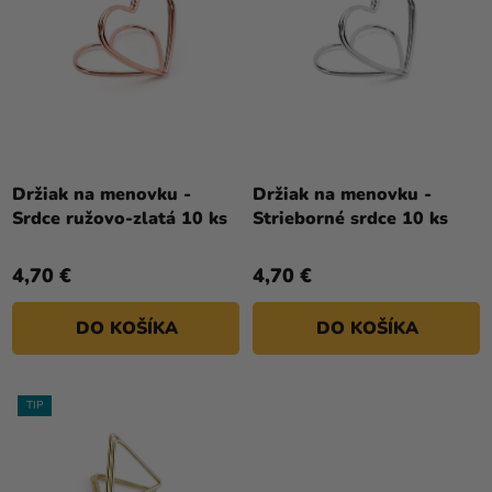
a merch
K
P
T
Sviatky
R
O
O
Kreatívne
V
D
potreby
U
Personalizované
K
produkty
T
Držiak na menovku -
Držiak na menovku -
Srdce ružovo-zlatá 10 ks
Strieborné srdce 10 ks
O
Témy
V
4,70 €
4,70 €
Výpredaj
O
DO KOŠÍKA
DO KOŠÍKA
nás
Párty
TIP
Blog
Kontakt