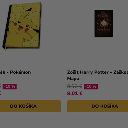
ník - Pokémon
Zošit Harry Potter - Záško
Mapa
€
8,90 €
-10 %
-10 %
€
8,01 €
DO KOŠÍKA
DO KOŠÍKA