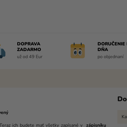
DOPRAVA
DORUČENIE 
ZADARMO
DŇA
už od 49 Eur
po objednaní
Do
vený
Ka
Teraz ich budete mať všetky zapísané v
zápisníku