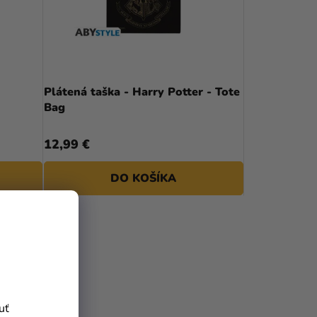
Plátená taška - Harry Potter - Tote
Bag
12,99 €
DO KOŠÍKA
uť