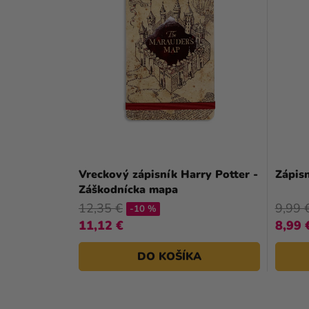
Vreckový zápisník Harry Potter -
Zápis
Záškodnícka mapa
12,35 €
9,99 
-10 %
11,12 €
8,99 
DO KOŠÍKA