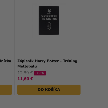
dnícka
Zápisník Harry Potter - Tréning
Metlobalu
12,89 €
-10 %
11,60 €
DO KOŠÍKA