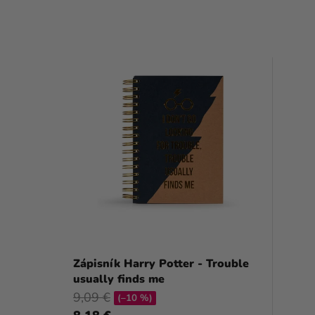
Zápisník Harry Potter - Trouble
usually finds me
9,09 €
(–10 %)