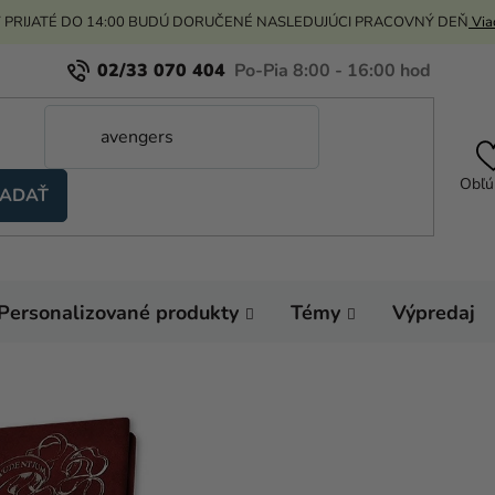
 PRIJATÉ DO 14:00 BUDÚ DORUČENÉ NASLEDUJÚCI PRACOVNÝ DEŇ
Viac
02/33 070 404
Obľú
ADAŤ
Personalizované produkty
Témy
Výpredaj
Domov
Sviatky
Zápisník Harry Potte