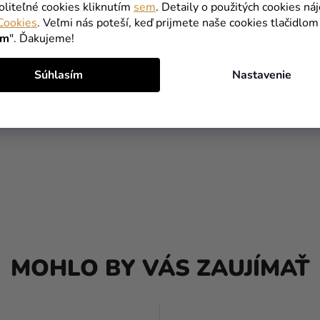
oliteľné cookies kliknutím
sem
. Detaily o použitých cookies ná
Cookies
. Veľmi nás poteší, keď prijmete naše cookies tlačidlom
ím
". Ďakujeme!
Súhlasím
Nastavenie
MOHLO BY VÁS ZAUJÍMAŤ