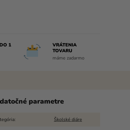
DO 1
VRÁTENIA
TOVARU
máme zadarmo
datočné parametre
tegória
:
Školské diáre