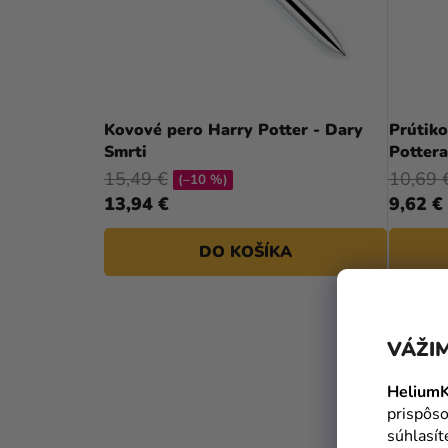
Kovové pero Harry Potter - Dary
Prútiko
Smrti
Pottera
15,49 €
10,69 
(–10 %)
13,94 €
9,62 €
DO KOŠÍKA
VÁŽIM
HeliumK
prispôso
súhlasí