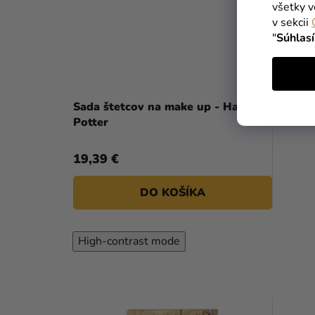
všetky v
v sekcii
"
Súhlas
Sada štetcov na make up - Harry
Potter
19,39 €
DO KOŠÍKA
High-contrast mode