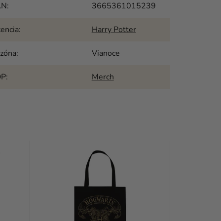
AN
:
3665361015239
cencia
:
Harry Potter
zóna
:
Vianoce
OP
:
Merch