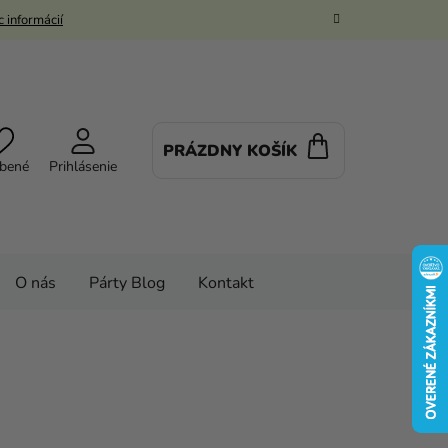
 informácií
PRÁZDNY KOŠÍK
NÁKUPNÝ
bené
Prihlásenie
KOŠÍK
O nás
Párty Blog
Kontakt
Späť do školy
Diáre
r - Mapa Záškodníkov červený