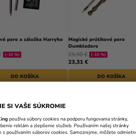
vé pero a záložka Harryho
Magické prútikové pero
Dumbledore
€
25,90 €
(–10 %)
(–10 %)
23,31 €
DO KOŠÍKA
DO KOŠÍKA
E SI VAŠE SÚKROMIE
ing
používa súbory cookies na podporu fungovania stránky,
benie reklám a zlepšenie služieb. Používaním našej stránky
te s používaním súborov cookies. Samozrejme, môžete odmietn