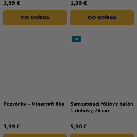
1,59 €
1,99 €
DO KOŠÍKA
DO KOŠÍKA
TIP
Priemerné
hodnotenie
Pozvánky - Minecraft 6ks
Samostojaci fóliový balón
produktu
1 dúhový 74 cm
je
5,0
1,99 €
5,90 €
z
5