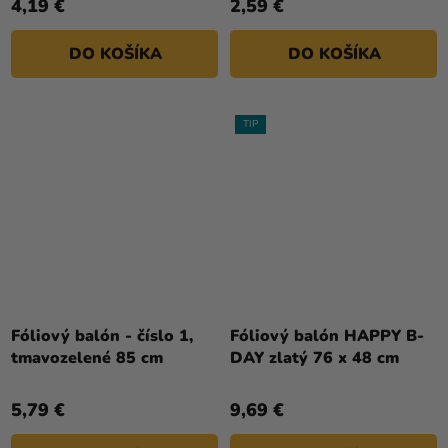
4,19 €
2,59 €
DO KOŠÍKA
DO KOŠÍKA
TIP
Priemerné
hodnotenie
Fóliový balón - číslo 1,
Fóliový balón HAPPY B-
produktu
tmavozelené 85 cm
DAY zlatý 76 x 48 cm
je
4,0
5,79 €
9,69 €
z
5