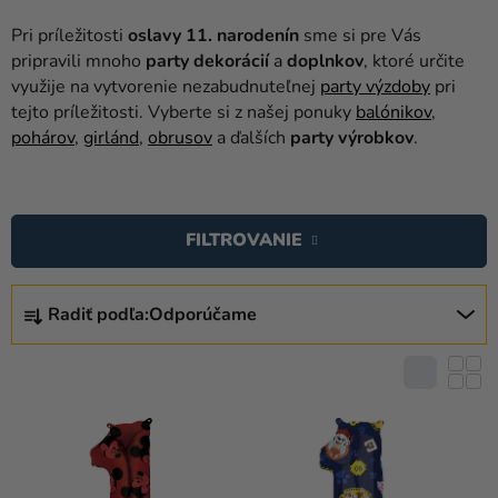
balóny
Pri príležitosti
oslavy 11. narodenín
sme si pre Vás
Svadba
pripravili mnoho
party dekorácií
a
doplnkov
, ktoré určite
využije na vytvorenie nezabudnuteľnej
party výzdoby
pri
Párty
tejto príležitosti. Vyberte si z našej ponuky
balónikov
,
pohárov
,
girlánd
,
obrusov
a ďalších
party výrobkov
.
Výzdoba
a
V
doplnky
Ý
FILTROVANIE
Karnevalové
P
kostýmy a
I
R
masky
S
Radiť podľa:
Odporúčame
A
P
Oblečenie
D
R
E
Pečenie
O
N
D
Novinky
I
U
E
Darčeky
K