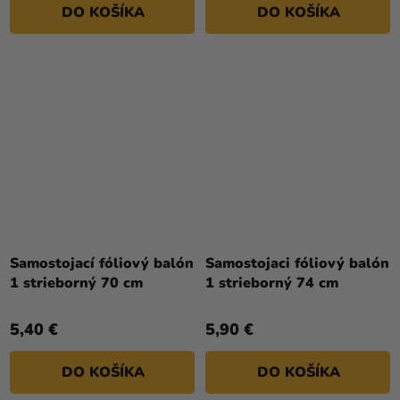
DO KOŠÍKA
DO KOŠÍKA
hviezdičiek.
Samostojací fóliový balón
Samostojaci fóliový balón
1 strieborný 70 cm
1 strieborný 74 cm
5,40 €
5,90 €
DO KOŠÍKA
DO KOŠÍKA