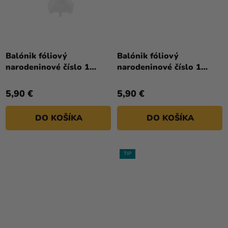
Priemerné
hodnotenie
Balónik fóliový
Balónik fóliový
produktu
narodeninové číslo 1
narodeninové číslo 1
je
biely 86 cm
strieborný 86cm
4,0
5,90 €
5,90 €
z
5
DO KOŠÍKA
DO KOŠÍKA
hviezdičiek.
TIP