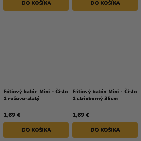
DO KOŠÍKA
DO KOŠÍKA
hviezdičiek.
Fóliový balón Mini - Číslo
Fóliový balón Mini - Číslo
1 ružovo-zlatý
1 strieborný 35cm
1,69 €
1,69 €
DO KOŠÍKA
DO KOŠÍKA