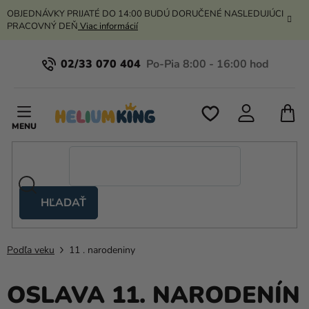
Prejsť
OBJEDNÁVKY PRIJATÉ DO 14:00 BUDÚ DORUČENÉ NASLEDUJÚCI
na
PRACOVNÝ DEŇ
Viac informácií
obsah
02/33 070 404
N
K
HĽADAŤ
Nožnicové
stany
Podľa veku
11 . narodeniny
Kanekalon
Hélium
OSLAVA 11. NARODENÍN
a