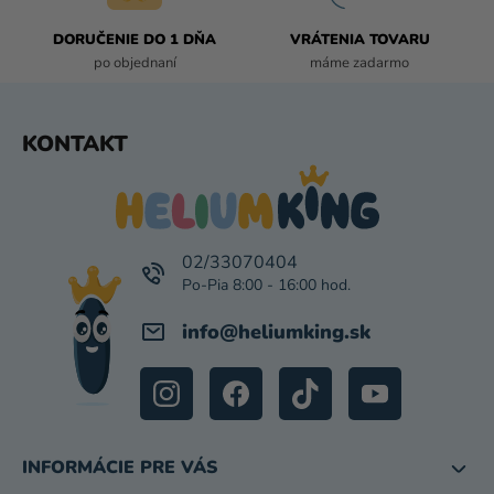
Ý
P
DORUČENIE DO 1 DŇA
VRÁTENIA TOVARU
I
po objednaní
máme zadarmo
S
U
Z
KONTAKT
Á
P
Ä
T
I
02/33070404
E
info
@
heliumking.sk
INFORMÁCIE PRE VÁS