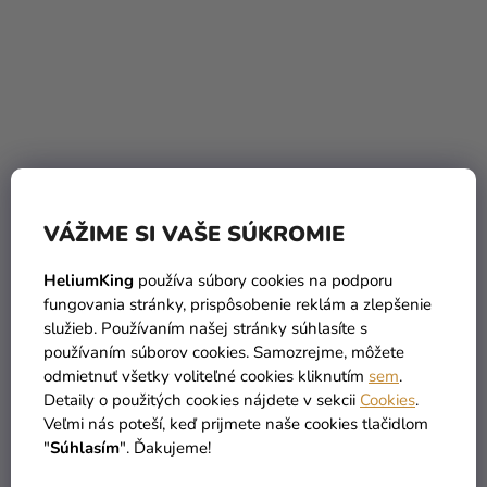
Fóliový balón
Fóliový balón
VÁŽIME SI VAŠE SÚKROMIE
narodeninové číslo 1
narodeninové číslo 1
ružový 86cm
strieborný 86cm
HeliumKing
používa súbory cookies na podporu
5,90 €
5,90 €
fungovania stránky, prispôsobenie reklám a zlepšenie
služieb. Používaním našej stránky súhlasíte s
DO KOŠÍKA
DO KOŠÍKA
používaním súborov cookies. Samozrejme, môžete
odmietnuť všetky voliteľné cookies kliknutím
sem
.
Detaily o použitých cookies nájdete v sekcii
Cookies
.
Veľmi nás poteší, keď prijmete naše cookies tlačidlom
TIP
"
Súhlasím
". Ďakujeme!