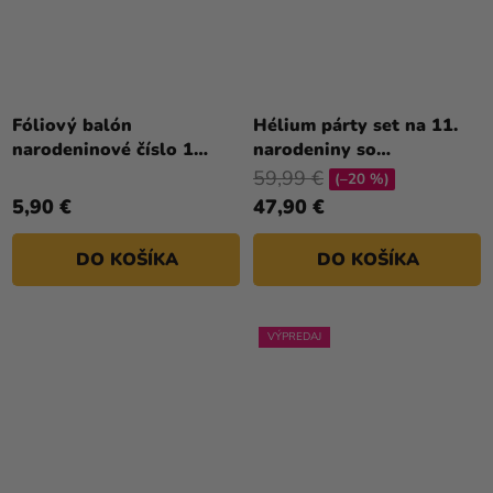
Fóliový balón
Hélium párty set na 11.
narodeninové číslo 1
narodeniny so
zlatý 86cm
striebornými balónmi
59,99 €
(–20 %)
5,90 €
47,90 €
DO KOŠÍKA
DO KOŠÍKA
VÝPREDAJ