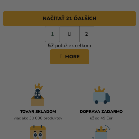
NAČÍTAŤ 21 ĎALŠÍCH
S
1
t
2
O
r
57
položiek celkom
á
V
n
L
HORE
k
Á
o
D
v
A
a
C
n
i
I
e
E
P
R
TOVAR SKLADOM
DOPRAVA ZADARMO
V
viac ako 30 000 produktov
už od 49 Eur
K
Y
V