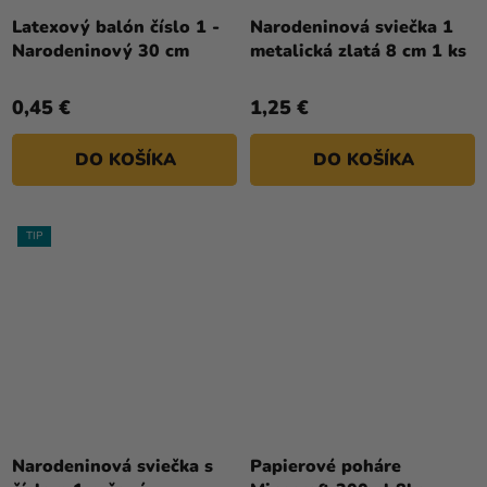
hodnotenie
Latexový balón číslo 1 -
Narodeninová sviečka 1
produktu
Narodeninový 30 cm
metalická zlatá 8 cm 1 ks
je
4,8
0,45 €
1,25 €
z
5
DO KOŠÍKA
DO KOŠÍKA
hviezdičiek.
TIP
Narodeninová sviečka s
Papierové poháre