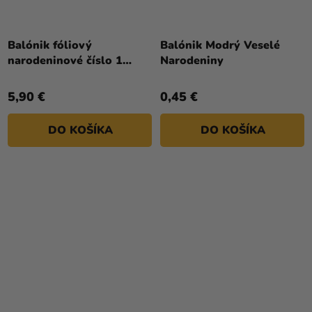
Priemerné
Priemerné
hodnotenie
hodnotenie
Balónik fóliový
Balónik Modrý Veselé
produktu
produktu
narodeninové číslo 1
Narodeniny
je
je
zlatý 86cm
5,0
5,0
5,90 €
0,45 €
z
z
5
5
DO KOŠÍKA
DO KOŠÍKA
hviezdičiek.
hviezdičiek.