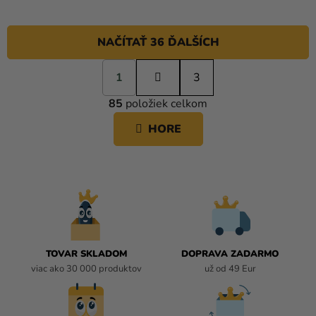
NAČÍTAŤ 36 ĎALŠÍCH
S
1
t
3
O
r
85
položiek celkom
á
V
n
L
HORE
k
Á
o
D
v
A
a
C
n
i
I
e
E
P
R
TOVAR SKLADOM
DOPRAVA ZADARMO
V
viac ako 30 000 produktov
už od 49 Eur
K
Y
V