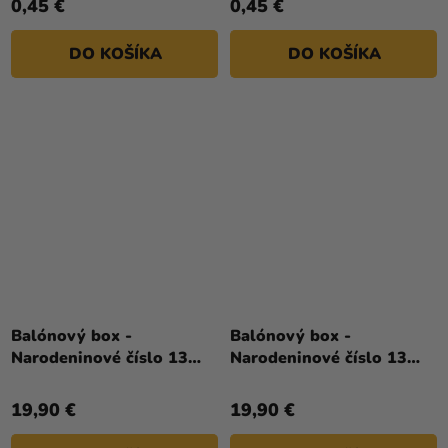
0,45 €
0,45 €
z
z
5
5
DO KOŠÍKA
DO KOŠÍKA
hviezdičiek.
hviezdičiek.
Balónový box -
Balónový box -
Narodeninové číslo 13
Narodeninové číslo 13
biely 86 cm
červený 86 cm
19,90 €
19,90 €