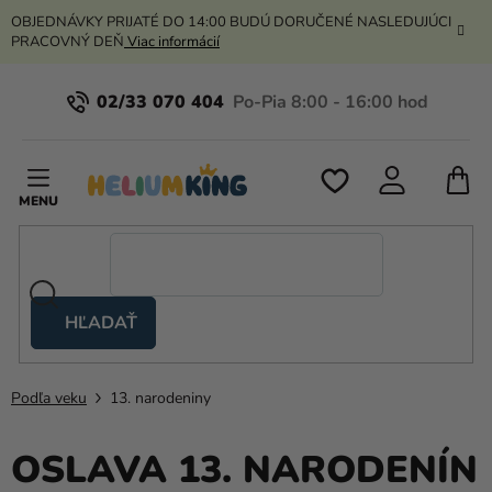
Prejsť
OBJEDNÁVKY PRIJATÉ DO 14:00 BUDÚ DORUČENÉ NASLEDUJÚCI
na
PRACOVNÝ DEŇ
Viac informácií
obsah
02/33 070 404
N
K
HĽADAŤ
Nožnicové
stany
Podľa veku
13. narodeniny
Kanekalon
Hélium
OSLAVA 13. NARODENÍN
a