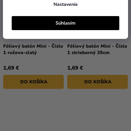
Nastavenie
Súhlasím
Fóliový balón Mini - Číslo
Fóliový balón Mini - Číslo
1 ružovo-zlatý
1 strieborný 35cm
1,69 €
1,69 €
DO KOŠÍKA
DO KOŠÍKA