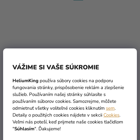
Priemerné
hodnotenie
Fóliový balón - číslo 3,
Fóliový balón HAPPY B-
VÁŽIME SI VAŠE SÚKROMIE
produktu
tmavozelené 85 cm
DAY zlatý 76 x 48 cm
je
HeliumKing
používa súbory cookies na podporu
4,0
5,79 €
9,69 €
fungovania stránky, prispôsobenie reklám a zlepšenie
z
služieb. Používaním našej stránky súhlasíte s
5
DO KOŠÍKA
DO KOŠÍKA
používaním súborov cookies. Samozrejme, môžete
hviezdičiek.
odmietnuť všetky voliteľné cookies kliknutím
sem
.
Detaily o použitých cookies nájdete v sekcii
Cookies
.
Veľmi nás poteší, keď prijmete naše cookies tlačidlom
"
Súhlasím
". Ďakujeme!