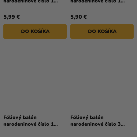
narodeninové číslo 1
narodeninové číslo 1
svetlomodrý - s korunkou
svetlomodrý 86 cm
100 cm
5,99 €
5,90 €
DO KOŠÍKA
DO KOŠÍKA
Fóliový balón
Fóliový balón
narodeninové číslo 1
narodeninové číslo 3
zlatý 86cm
ružovo-zlatý 86 cm