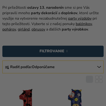
balóny
Pri príležitosti
oslavy 13. narodenín
sme si pre Vás
Svadba
pripravili mnoho
party dekorácií
a
doplnkov
, ktoré určite
využije na vytvorenie nezabudnuteľnej
party výzdoby
pri
Párty
tejto príležitosti. Vyberte si z našej ponuky
balónikov
,
pohárov
,
girlánd
,
obrusov
a ďalších
party výrobkov
.
Výzdoba
a
V
doplnky
Ý
FILTROVANIE
Karnevalové
P
kostýmy a
I
R
masky
S
Radiť podľa:
Odporúčame
A
P
Oblečenie
D
R
E
Pečenie
O
N
D
Novinky
I
U
E
Darčeky
K