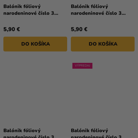
Balónik fóliový
Balónik fóliový
narodeninové číslo 3
narodeninové číslo 3
biely 86 cm
ružový 86 cm
5,90 €
5,90 €
DO KOŠÍKA
DO KOŠÍKA
VÝPREDAJ
Priemerné
Priemerné
hodnotenie
hodnotenie
Balónik fóliový
Balónik fóliový
produktu
produktu
narodeninové číslo 3
narodeninové číslo 3