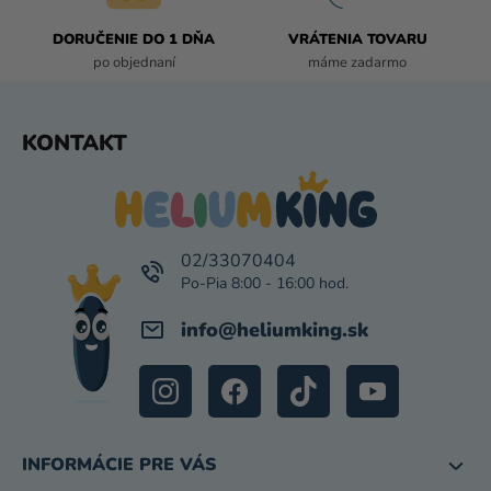
Ý
P
DORUČENIE DO 1 DŇA
VRÁTENIA TOVARU
I
po objednaní
máme zadarmo
S
U
Z
KONTAKT
Á
P
Ä
T
I
02/33070404
E
info
@
heliumking.sk
INFORMÁCIE PRE VÁS