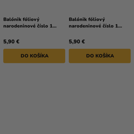
Priemerné
Priemerné
hodnotenie
hodnotenie
Balónik fóliový
Balónik fóliový
produktu
produktu
narodeninové číslo 1
narodeninové číslo 1
je
je
strieborný 86cm
zlatý 86cm
4,0
5,0
5,90 €
5,90 €
z
z
5
5
DO KOŠÍKA
DO KOŠÍKA
hviezdičiek.
hviezdičiek.