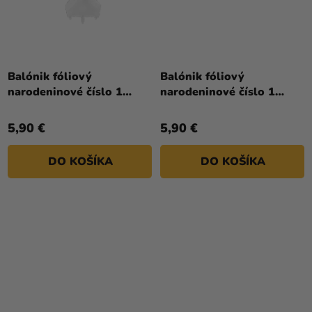
Priemerné
hodnotenie
Balónik fóliový
Balónik fóliový
produktu
narodeninové číslo 1
narodeninové číslo 1
je
biely 86 cm
ružový 86cm
4,0
5,90 €
5,90 €
z
5
DO KOŠÍKA
DO KOŠÍKA
hviezdičiek.