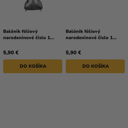
Priemerné
Priemerné
hodnotenie
hodnotenie
Balónik fóliový
Balónik fóliový
produktu
produktu
narodeninové číslo 1
narodeninové číslo 1
je
je
strieborný 86cm
zlatý 86cm
4,0
5,0
5,90 €
5,90 €
z
z
5
5
DO KOŠÍKA
DO KOŠÍKA
hviezdičiek.
hviezdičiek.