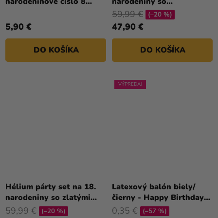
narodeninové číslo 8
narodeniny so
zlatý 86cm
striebornými balónmi
59,99 €
(–20 %)
5,90 €
47,90 €
DO KOŠÍKA
DO KOŠÍKA
VÝPREDAJ
Priemerné
hodnotenie
Hélium párty set na 18.
Latexový balón biely/
produktu
narodeniny so zlatými
čierny - Happy Birthday
je
balónmi
30 cm
59,99 €
0,35 €
(–20 %)
(–57 %)
4,4