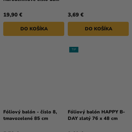
červený 86 cm
19,90 €
3,69 €
DO KOŠÍKA
DO KOŠÍKA
TIP
Priemerné
hodnotenie
Fóliový balón - číslo 8,
Fóliový balón HAPPY B-
produktu
tmavozelené 85 cm
DAY zlatý 76 x 48 cm
je
4,0