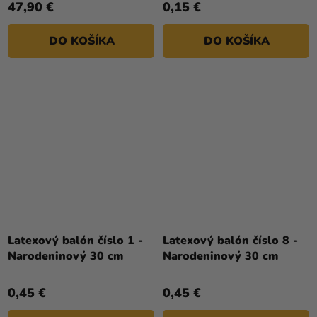
47,90 €
0,15 €
z
5
DO KOŠÍKA
DO KOŠÍKA
hviezdičiek.
Priemerné
hodnotenie
Latexový balón číslo 1 -
Latexový balón číslo 8 -
produktu
Narodeninový 30 cm
Narodeninový 30 cm
je
4,8
0,45 €
0,45 €
z
5