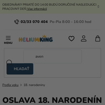
Prejsť
OBJEDNÁVKY PRIJATÉ DO 14:00 BUDÚ DORUČENÉ NASLEDUJÚCI
na
PRACOVNÝ DEŇ
Viac informácií
obsah
02/33 070 404
N
K
HĽADAŤ
Nožnicové
stany
Podľa veku
18. narodeniny
Kanekalon
Hélium
OSLAVA 18. NARODENÍN
a