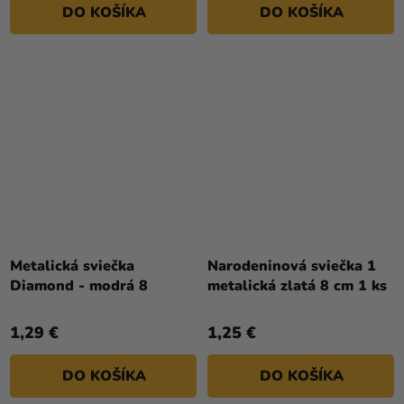
DO KOŠÍKA
DO KOŠÍKA
hviezdičiek.
Metalická sviečka
Narodeninová sviečka 1
Diamond - modrá 8
metalická zlatá 8 cm 1 ks
1,29 €
1,25 €
DO KOŠÍKA
DO KOŠÍKA