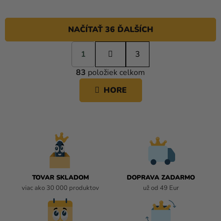
NAČÍTAŤ 36 ĎALŠÍCH
S
1
t
3
O
r
83
položiek celkom
á
V
n
L
HORE
k
Á
o
D
v
A
a
C
n
i
I
e
E
P
R
TOVAR SKLADOM
DOPRAVA ZADARMO
V
viac ako 30 000 produktov
už od 49 Eur
K
Y
V