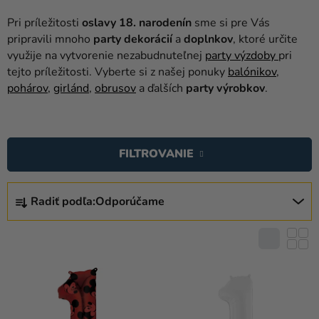
balóny
Pri príležitosti
oslavy 18. narodenín
sme si pre Vás
Svadba
pripravili mnoho
party dekorácií
a
doplnkov
, ktoré určite
využije na vytvorenie nezabudnuteľnej
party výzdoby
pri
Párty
tejto príležitosti. Vyberte si z našej ponuky
balónikov
,
pohárov
,
girlánd
,
obrusov
a ďalších
party výrobkov
.
Výzdoba
a
V
doplnky
Ý
FILTROVANIE
Karnevalové
P
kostýmy a
I
R
masky
S
Radiť podľa:
Odporúčame
A
P
Oblečenie
D
R
E
Pečenie
O
N
D
Novinky
I
U
E
Darčeky
K