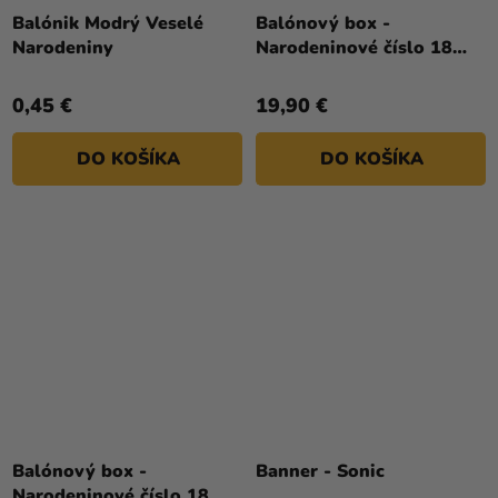
hodnotenie
Balónik Modrý Veselé
Balónový box -
produktu
Narodeniny
Narodeninové číslo 18
je
biely 86 cm
5,0
0,45 €
19,90 €
z
5
DO KOŠÍKA
DO KOŠÍKA
hviezdičiek.
Balónový box -
Banner - Sonic
Narodeninové číslo 18