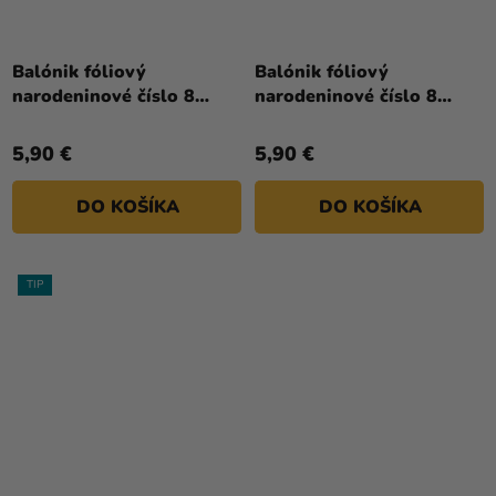
Priemerné
hodnotenie
Balónik fóliový
Balónik fóliový
produktu
narodeninové číslo 8
narodeninové číslo 8
je
biely 86 cm
zlatý 86cm
5,0
5,90 €
5,90 €
z
5
DO KOŠÍKA
DO KOŠÍKA
hviezdičiek.
TIP
Priemerné