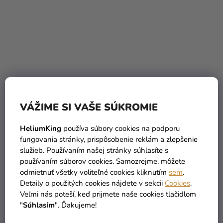
Fóliový balón
Fóliový balón
VÁŽIME SI VAŠE SÚKROMIE
narodeninové číslo 1
narodeninové číslo 1
ružový 86cm
strieborný 86cm
HeliumKing
používa súbory cookies na podporu
5,90 €
5,90 €
fungovania stránky, prispôsobenie reklám a zlepšenie
služieb. Používaním našej stránky súhlasíte s
DO KOŠÍKA
DO KOŠÍKA
používaním súborov cookies. Samozrejme, môžete
odmietnuť všetky voliteľné cookies kliknutím
sem
.
Detaily o použitých cookies nájdete v sekcii
Cookies
.
Veľmi nás poteší, keď prijmete naše cookies tlačidlom
TIP
"
Súhlasím
". Ďakujeme!