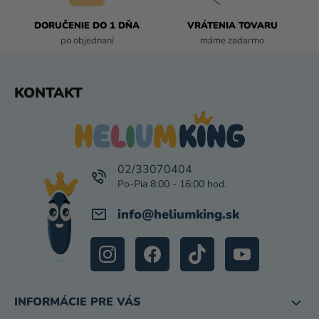
Ý
P
DORUČENIE DO 1 DŇA
VRÁTENIA TOVARU
I
po objednaní
máme zadarmo
S
U
Z
KONTAKT
Á
P
Ä
T
I
02/33070404
E
info
@
heliumking.sk
INFORMÁCIE PRE VÁS