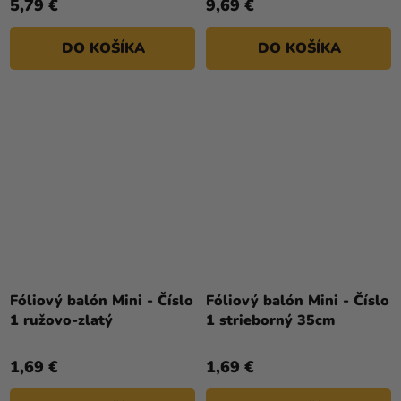
5,79 €
9,69 €
z
5
DO KOŠÍKA
DO KOŠÍKA
hviezdičiek.
Fóliový balón Mini - Číslo
Fóliový balón Mini - Číslo
1 ružovo-zlatý
1 strieborný 35cm
1,69 €
1,69 €