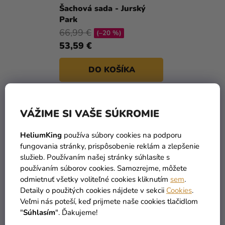
a merch
T
Šachová sada - Jurský
Park
O
Sviatky
66,99 €
V
(–20 %)
Kreatívne
53,59 €
potreby
DO KOŠÍKA
Personalizované
produkty
Témy
1
položiek celkom
O
VÁŽIME SI VAŠE SÚKROMIE
V
Výpredaj
L
HeliumKing
používa súbory cookies na podporu
Á
fungovania stránky, prispôsobenie reklám a zlepšenie
O
D
služieb. Používaním našej stránky súhlasíte s
nás
A
používaním súborov cookies. Samozrejme, môžete
C
Párty
odmietnuť všetky voliteľné cookies kliknutím
sem
.
I
Detaily o použitých cookies nájdete v sekcii
Cookies
.
Blog
TOVAR SKLADOM
DOPRAVA ZADARMO
E
Veľmi nás poteší, keď prijmete naše cookies tlačidlom
viac ako 30 000 produktov
už od 49 Eur
Kontakt
P
"
Súhlasím
". Ďakujeme!
R