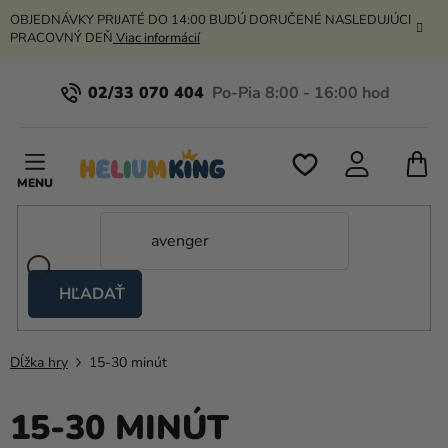
Prejsť
OBJEDNÁVKY PRIJATÉ DO 14:00 BUDÚ DORUČENÉ NASLEDUJÚCI
na
PRACOVNÝ DEŇ
Viac informácií
obsah
02/33 070 404
N
K
HĽADAŤ
Nožnicové
stany
Dĺžka hry
15-30 minút
Kanekalon
Hélium
15-30 MINÚT
a