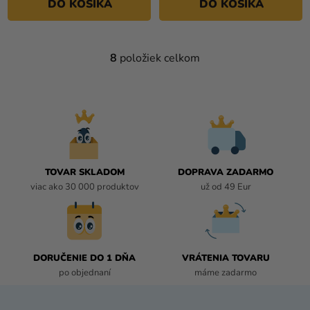
DO KOŠÍKA
DO KOŠÍKA
8
položiek celkom
O
V
L
Á
D
A
C
I
TOVAR SKLADOM
DOPRAVA ZADARMO
E
viac ako 30 000 produktov
už od 49 Eur
P
R
V
K
DORUČENIE DO 1 DŇA
VRÁTENIA TOVARU
Y
po objednaní
máme zadarmo
V
Ý
P