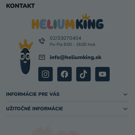
Z
KONTAKT
I
Á
S
P
U
Ä
T
I
02/33070404
E
info
@
heliumking.sk
INFORMÁCIE PRE VÁS
UŽITOČNÉ INFORMÁCIE