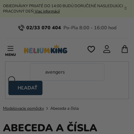
Prejsť
OBJEDNÁVKY PRIJATÉ DO 14:00 BUDÚ DORUČENÉ NASLEDUJÚCI
na
PRACOVNÝ DEŇ
Viac informácií
obsah
02/33 070 404
N
K
HĽADAŤ
Nožnicové
stany
Modelovacie pomôcky
Abeceda a čísla
Kanekalon
Hélium
ABECEDA A ČÍSLA
a