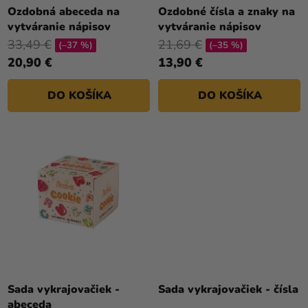
a merch
T
Ozdobná abeceda na
Ozdobné čísla a znaky na
vytváranie nápisov
vytváranie nápisov
O
Sviatky
33,49 €
21,69 €
V
(–37 %)
(–35 %)
Kreatívne
20,90 €
13,90 €
potreby
DO KOŠÍKA
DO KOŠÍKA
Personalizované
produkty
Témy
Výpredaj
O
nás
Párty
Blog
Sada vykrajovačiek -
Sada vykrajovačiek - čísla
Kontakt
abeceda