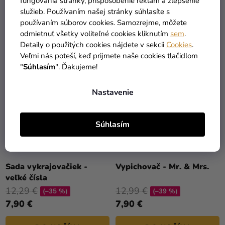
5,90 €
9,90 €
fungovania stránky, prispôsobenie reklám a zlepšenie
služieb. Používaním našej stránky súhlasíte s
používaním súborov cookies. Samozrejme, môžete
DO KOŠÍKA
DO KOŠÍKA
odmietnuť všetky voliteľné cookies kliknutím
sem
.
Detaily o použitých cookies nájdete v sekcii
Cookies
.
Veľmi nás poteší, keď prijmete naše cookies tlačidlom
"
Súhlasím
". Ďakujeme!
Nastavenie
Súhlasím
Sada vykrajovačiek -
Vypichovač - Mr. & Mrs.
veľké čísla
12,29 €
12,99 €
(–35 %)
(–39 %)
7,90 €
7,90 €