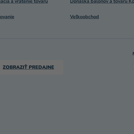
cia a vrátenie tovaru
Donáška balónov a tovaru Ko
ovanie
Veľkoobchod
ZOBRAZIŤ PREDAJNE