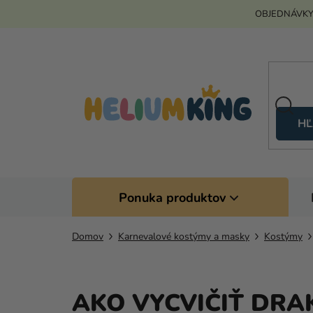
Prejsť
OBJEDNÁVKY
na
obsah
HĽ
Ponuka produktov
Domov
Karnevalové kostýmy a masky
Kostýmy
AKO VYCVIČIŤ DRA