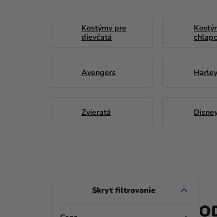
Kostýmy pre
Kostý
dievčatá
chlap
Avengers
Harle
Zvieratá
Disne
B
O
PROD