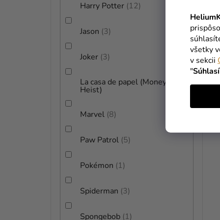
Harry Potter
12
HeliumK
prispôso
Jason
3
súhlasí
všetky v
Joker
3
v sekcii
"
Súhlas
La casa de papel (Money
2
Heist)
Marvel
8
Paw Patrol
5
Pokémon
1
Spiderman
3
Spongebob
1