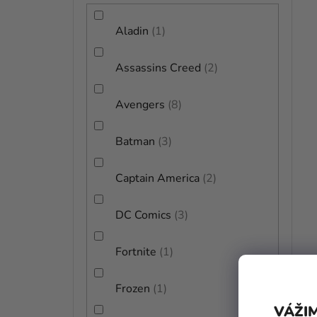
Aladin
1
Assassins Creed
2
Avengers
8
Batman
3
Captain America
2
DC Comics
3
Fortnite
1
Frozen
1
VÁŽIM