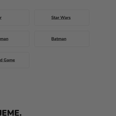
r
Star Wars
 man
Batman
id Game
JEME.