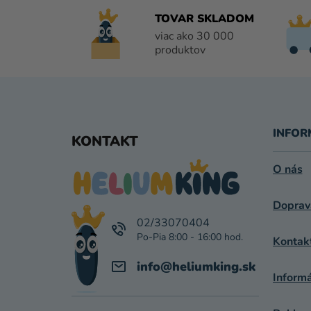
TOVAR SKLADOM
viac ako 30 000
produktov
Z
Á
INFOR
KONTAKT
P
O nás
Ä
Doprav
T
02/33070404
I
Kontak
E
info
@
heliumking.sk
Inform