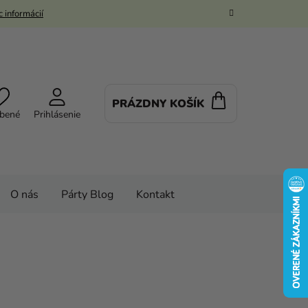
 informácií
PRÁZDNY KOŠÍK
NÁKUPNÝ
bené
Prihlásenie
KOŠÍK
O nás
Párty Blog
Kontakt