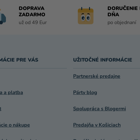
DOPRAVA
DORUČENIE 
ZADARMO
DŇA
už od 49 Eur
po objednaní
MÁCIE PRE VÁS
UŽITOČNÉ INFORMÁCIE
Partnerské predajne
a a platba
Párty blog
t
Spolupráca s Blogermi
ácie o nákupe
Predajňa v Košiciach