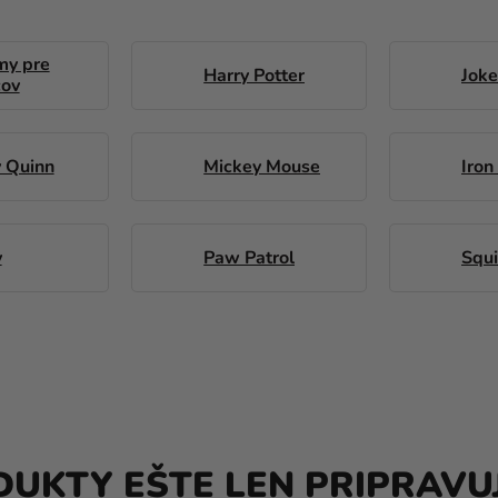
my pre
Harry Potter
Joke
cov
y Quinn
Mickey Mouse
Iron
y
Paw Patrol
Squ
UKTY EŠTE LEN PRIPRAVU