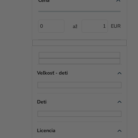
Č
Cena
N
Ý
0
1
P
A
N
E
Veľkosť - deti
L
Deti
Licencia