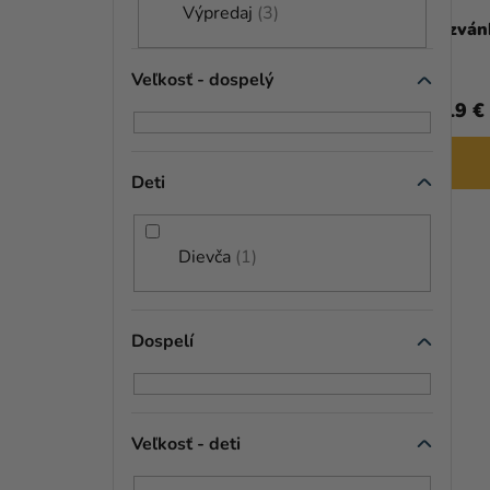
Výpredaj
3
D
Obrus - Nádherné koníky 120 x
Pozván
180 cm
U
Veľkosť - dospelý
K
4,69 €
4,19 €
T
DO KOŠÍKA
O
Deti
V
TIP
Dievča
1
Dospelí
Veľkosť - deti