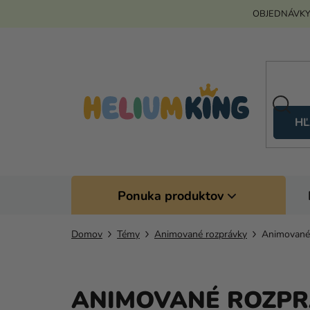
Prejsť
OBJEDNÁVKY
na
obsah
HĽ
Ponuka produktov
Domov
Témy
Animované rozprávky
Animované
ANIMOVANÉ ROZPR