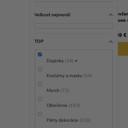
Detská parochňa - Elsa
Dievčen
Veľkosť najmenší
Mouse 
19,90 €
5,99 €
TOP
DO KOŠÍKA
Doplnky
19
Kostýmy a masky
54
Merch
72
Oblečenie
183
Párty dekorácie
316