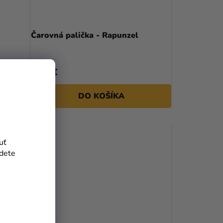
Čarovná palička - Rapunzel
9,99 €
DO KOŠÍKA
uť
jdete