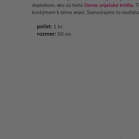
doplnkom, ako sú tieto
čierne anjelské krídla
.
T
kostýmom k téme anjel. Samozrejme to necháva
počet
:
1 ks
rozmer:
50 cm