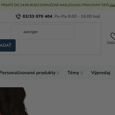
 PRIJATÉ DO 14:00 BUDÚ DORUČENÉ NASLEDUJÚCI PRACOVNÝ DEŇ
Viac
02/33 070 404
Obľú
ADAŤ
Personalizované produkty
Témy
Výpredaj
Domov
Karnevalo
Anjelské krídla - čie