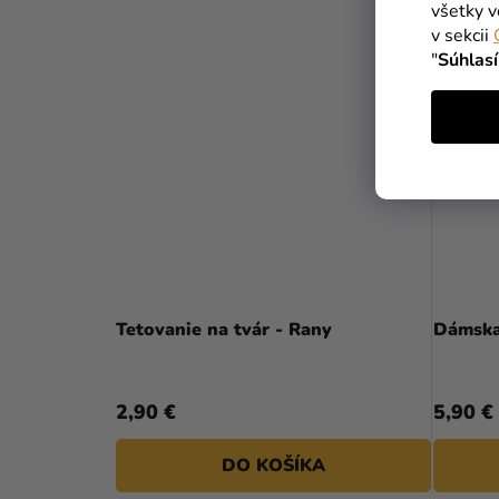
všetky v
v sekcii
"
Súhlas
Tetovanie na tvár - Rany
Dámska
2,90 €
5,90 €
DO KOŠÍKA