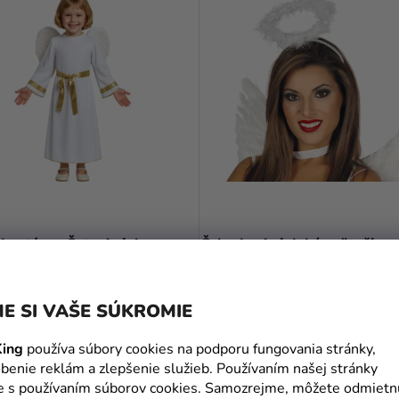
kostým - Šaty Anjela
Čelenka Anjelská svätožiara 
3,39 €
(–14 %)
E SI VAŠE SÚKROMIE
€
2,90 €
ing
používa súbory cookies na podporu fungovania stránky,
DETAIL
DO KOŠÍKA
benie reklám a zlepšenie služieb. Používaním našej stránky
te s používaním súborov cookies. Samozrejme, môžete odmietn