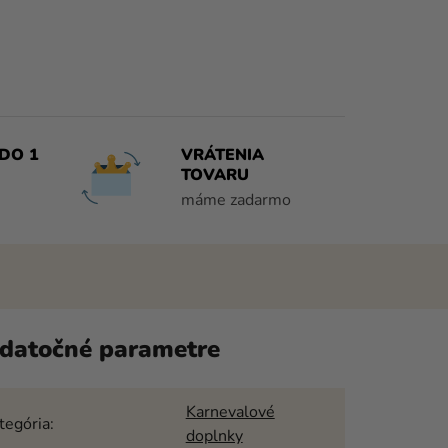
DO 1
VRÁTENIA
TOVARU
máme zadarmo
datočné parametre
Karnevalové
tegória
:
doplnky