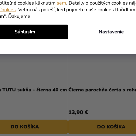
oliteľné cookies kliknutím
sem
. Detaily o použitých cookies ná
Cookies
. Veľmi nás poteší, keď prijmete naše cookies tlačidlom
ím
". Ďakujeme!
Súhlasím
Nastavenie
 TUTU sukňa - čierna 40 cm
Čierna parochňa čerta s roh
13,90 €
DO KOŠÍKA
DO KOŠÍKA