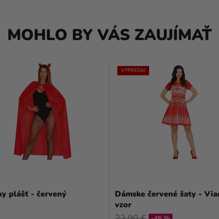
MOHLO BY VÁS ZAUJÍMAŤ
VÝPREDAJ
y plášť - červený
Dámske červené šaty - Vi
vzor
22,90 €
-46 %