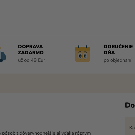
DOPRAVA
DORUČENIE 
ZADARMO
DŇA
už od 49 Eur
po objednaní
Do
Ka
 pôsobiť dôveryhodnejšie aj vďaka rôznym