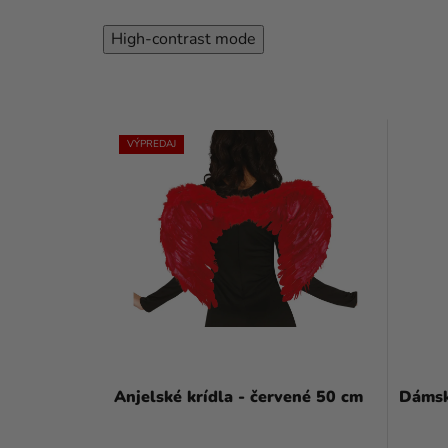
High-contrast mode
VÝPREDAJ
Anjelské krídla - červené 50 cm
Dámsk