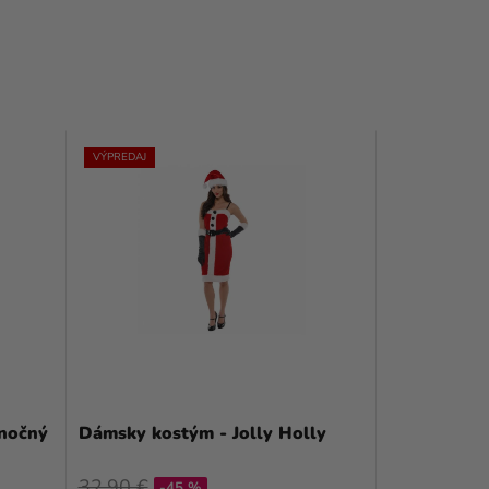
VÝPREDAJ
anočný
Dámsky kostým - Jolly Holly
32,90 €
-45 %