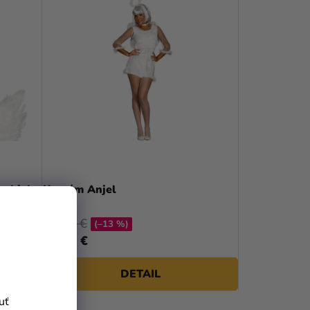
- biela
Kostým Anjel
38,29 €
(–13 %)
33,29 €
DETAIL
uť