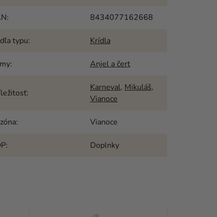
AN
:
8434077162668
dľa typu
:
Krídla
émy
:
Anjel a čert
Karneval
,
Mikuláš
,
íležitosť
:
Vianoce
zóna
:
Vianoce
OP
:
Doplnky