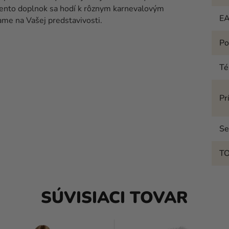
ento doplnok sa hodí k rôznym karnevalovým
E
me na Vašej predstavivosti.
Po
T
Pr
Se
T
SÚVISIACI TOVAR