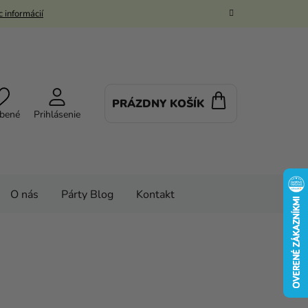
 informácií
PRÁZDNY KOŠÍK
NÁKUPNÝ
bené
Prihlásenie
KOŠÍK
O nás
Párty Blog
Kontakt
vé kostýmy a masky
Karnevalové doplnky
rne 50 cm