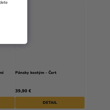
jdete
mi
Pánsky kostým - Čert
39,90 €
DETAIL