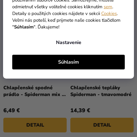
používaním súborov cookies. Samozrejme, môžete
DETAIL
DETAIL
odmietnuť všetky voliteľné cookies kliknutím
sem
.
Detaily o použitých cookies nájdete v sekcii
Cookies
.
Veľmi nás poteší, keď prijmete naše cookies tlačidlom
"
Súhlasím
". Ďakujeme!
Nastavenie
Súhlasím
Chlapčenské spodné
Chlapčenské tepláky
prádlo - Spiderman mix 3
Spiderman - tmavomodré
ks
6,49 €
14,39 €
DETAIL
DETAIL