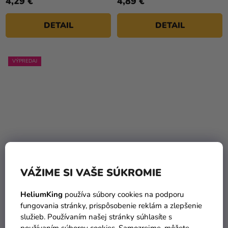
4,29 €
4,89 €
DETAIL
DETAIL
VÝPREDAJ
Chlapčenské pyžamo -
Chlapčenské pyžamo -
VÁŽIME SI VAŠE SÚKROMIE
Avengers Kapitán
Spiderman s hviezdičkami
Amerika
18,90 €
HeliumKing
používa súbory cookies na podporu
(–47 %)
10,01 €
18,59 €
fungovania stránky, prispôsobenie reklám a zlepšenie
služieb. Používaním našej stránky súhlasíte s