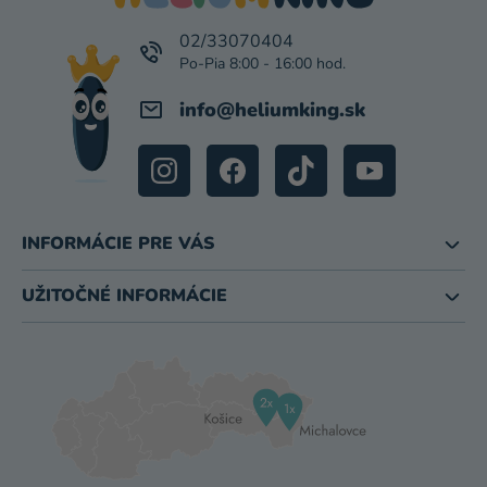
T
I
02/33070404
E
info
@
heliumking.sk
INFORMÁCIE PRE VÁS
UŽITOČNÉ INFORMÁCIE