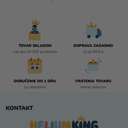
O
V
L
Á
D
A
C
I
TOVAR SKLADOM
DOPRAVA ZADARMO
E
viac ako 30 000 produktov
už od 49 Eur
P
R
V
K
DORUČENIE DO 1 DŇA
VRÁTENIA TOVARU
Y
po objednaní
máme zadarmo
V
Ý
P
Z
KONTAKT
I
Á
S
P
U
Ä