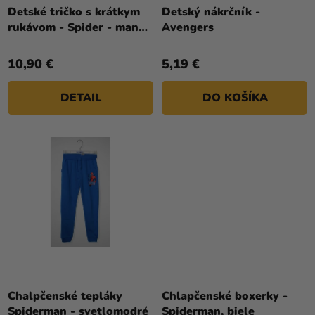
a merch
T
Detské tričko s krátkym
Detský nákrčník -
rukávom - Spider - man
Avengers
O
Sviatky
svetlomodré
V
Kreatívne
10,90 €
5,19 €
potreby
DETAIL
DO KOŠÍKA
Personalizované
produkty
Témy
Výpredaj
O
nás
Párty
Blog
Chalpčenské tepláky
Chlapčenské boxerky -
Kontakt
Spiderman - svetlomodré
Spiderman, biele