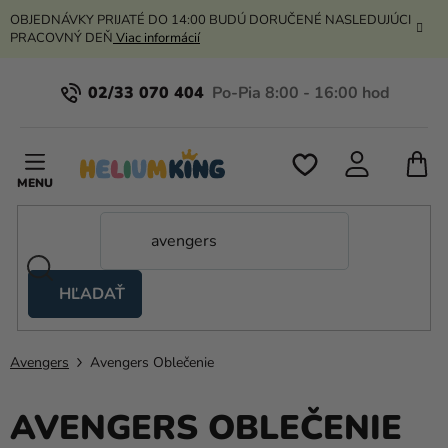
Prejsť
OBJEDNÁVKY PRIJATÉ DO 14:00 BUDÚ DORUČENÉ NASLEDUJÚCI
na
PRACOVNÝ DEŇ
Viac informácií
obsah
02/33 070 404
N
K
HĽADAŤ
Nožnicové
stany
Avengers
Avengers Oblečenie
Kanekalon
Hélium
AVENGERS OBLEČENIE
a