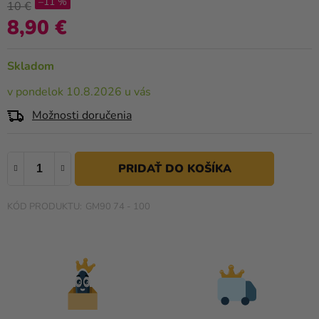
–11 %
a merch
produktu
10 €
je
8,90 €
Jednotková cena:
Sviatky
0,0
z
Kreatívne
Skladom
5
potreby
hviezdičiek.
v pondelok 10.8.2026 u vás
Personalizované
Možnosti doručenia
produkty
Témy
Výpredaj
GM90 74 - 100
O
nás
Párty
Blog
Kontakt