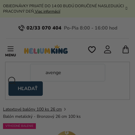
Prejsť
OBJEDNÁVKY PRIJATÉ DO 14:00 BUDÚ DORUČENÉ NASLEDUJÚCI
na
PRACOVNÝ DEŇ
Viac informácií
obsah
02/33 070 404
N
K
HĽADAŤ
Nožnicové
stany
Latextové balóny 100 ks 26 cm
Kanekalon
Balón metalický - Bronzový 26 cm 100 ks
Hélium
VÝHODNÉ BALENIE
a