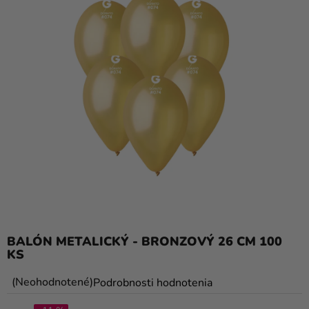
balóny
Svadba
Párty
Výzdoba
a
doplnky
Karnevalové
kostýmy a
masky
Oblečenie
BALÓN METALICKÝ - BRONZOVÝ 26 CM 100
Pečenie
KS
Novinky
Priemerné
Neohodnotené
Podrobnosti hodnotenia
Darčeky
hodnotenie