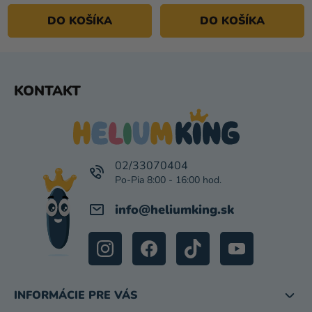
DO KOŠÍKA
DO KOŠÍKA
Z
KONTAKT
Á
P
Ä
T
I
02/33070404
E
info
@
heliumking.sk
INFORMÁCIE PRE VÁS