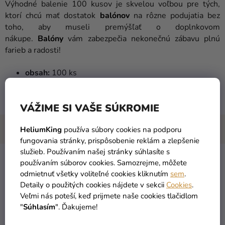
Výhodné balenie 100 kusov je skvelou voľbou pre tých,
ktorí chcú mať dostatok
balónov
na rôzne podujatia bez
toho, aby museli premýšľať o doplnkovom
nákupe.
Balóny
vám zabezpečia nekonečnú zábavu plnú
farieb a radosti!
obsah:
100 ks
farba:
Bronzová
vhodný na nafúknutie vzduchom aj héliom
VÁŽIME SI VAŠE SÚKROMIE
HeliumKing
používa súbory cookies na podporu
fungovania stránky, prispôsobenie reklám a zlepšenie
služieb. Používaním našej stránky súhlasíte s
používaním súborov cookies. Samozrejme, môžete
Latextové balóny 100 ks
Kategória
:
odmietnuť všetky voliteľné cookies kliknutím
sem
.
26 cm
Detaily o použitých cookies nájdete v sekcii
Cookies
.
Veľmi nás poteší, keď prijmete naše cookies tlačidlom
EAN
:
8021886097412
"
Súhlasím
". Ďakujeme!