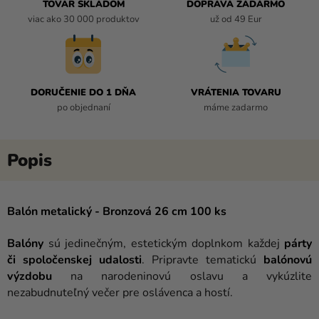
TOVAR SKLADOM
DOPRAVA ZADARMO
viac ako 30 000 produktov
už od 49 Eur
DORUČENIE DO 1 DŇA
VRÁTENIA TOVARU
po objednaní
máme zadarmo
Balón metalický - Bronzová 26 cm 100 ks
Balóny
sú jedinečným, estetickým doplnkom každej
párty
či spoločenskej udalosti
. Pripravte tematickú
balónovú
výzdobu
na narodeninovú oslavu a vykúzlite
nezabudnuteľný večer pre oslávenca a hostí.