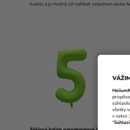
kvality a je možné ich nafúkať vzduchom alebo
h
VÁŽIM
HeliumK
prispôso
súhlasí
všetky v
v sekcii
"
Súhlas
Fóliový balón narodeninové číslo 5