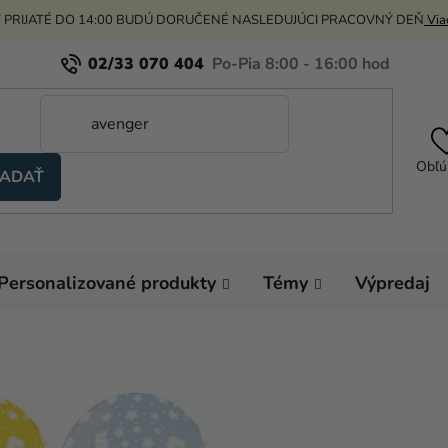
 PRIJATÉ DO 14:00 BUDÚ DORUČENÉ NASLEDUJÚCI PRACOVNÝ DEŇ
Viac
02/33 070 404
Obľú
ADAŤ
Personalizované produkty
Témy
Výpredaj
Domov
Hélium a 
Latexový balón číslo