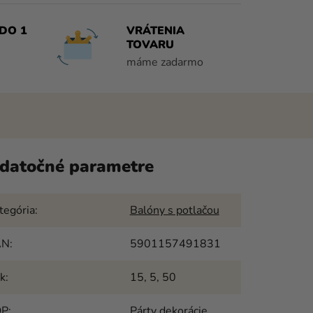
DO 1
VRÁTENIA
TOVARU
máme zadarmo
datočné parametre
tegória
:
Balóny s potlačou
AN
:
5901157491831
k
:
15, 5, 50
OP
:
Párty dekorácie