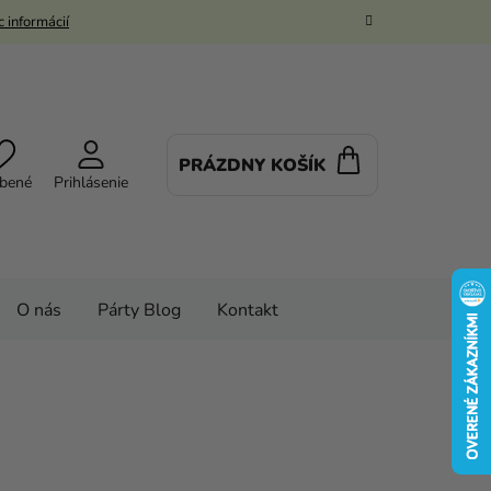
 informácií
PRÁZDNY KOŠÍK
NÁKUPNÝ
bené
Prihlásenie
KOŠÍK
O nás
Párty Blog
Kontakt
balóny
Balóny
Balóny s potlačou
 5 - Narodeninový 30 cm