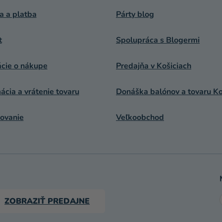
a a platba
Párty blog
t
Spolupráca s Blogermi
ácie o nákupe
Predajňa v Košiciach
cia a vrátenie tovaru
Donáška balónov a tovaru Ko
ovanie
Veľkoobchod
ZOBRAZIŤ PREDAJNE