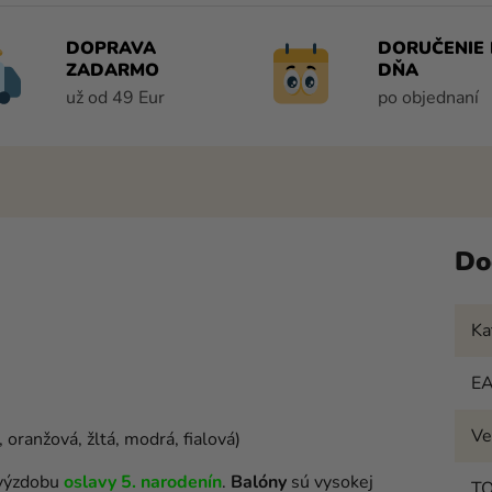
DOPRAVA
DORUČENIE 
ZADARMO
DŇA
už od 49 Eur
po objednaní
Do
Ka
E
Ve
 oranžová, žltá, modrá, fialová)
 výzdobu
oslavy 5. narodenín
.
Balóny
sú vysokej
T