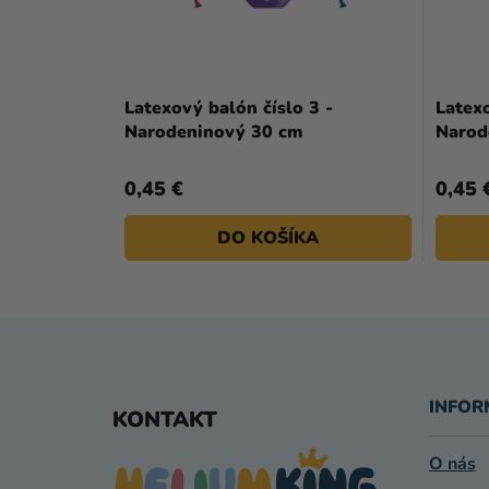
Latexový balón číslo 3 -
Latexo
Narodeninový 30 cm
Narod
0,45 €
0,45 
DO KOŠÍKA
Z
Á
INFOR
KONTAKT
P
O nás