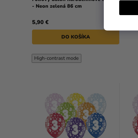
- Neon zelená 86 cm
5,90 €
DO KOŠÍKA
High-contrast mode