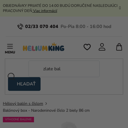
Prejsť
OBJEDNÁVKY PRIJATÉ DO 14:00 BUDÚ DORUČENÉ NASLEDUJÚCI
na
PRACOVNÝ DEŇ
Viac informácií
obsah
02/33 070 404
N
K
HĽADAŤ
Nožnicové
stany
Héliový balón s číslom
Kanekalon
Balónový box - Narodeninové číslo 2 biely 86 cm
Hélium
VÝHODNÉ BALENIE
a