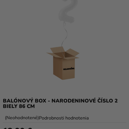
balóny
Svadba
Párty
Výzdoba
a
doplnky
Karnevalové
kostýmy a
masky
Oblečenie
BALÓNOVÝ BOX - NARODENINOVÉ ČÍSLO 2
Pečenie
BIELY 86 CM
Novinky
Priemerné
Neohodnotené
Podrobnosti hodnotenia
Darčeky
hodnotenie