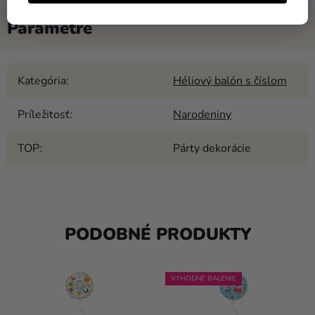
Kategória
:
Héliový balón s číslom
Príležitosť
:
Narodeniny
TOP
:
Párty dekorácie
PODOBNÉ PRODUKTY
VÝHODNÉ BALENIE