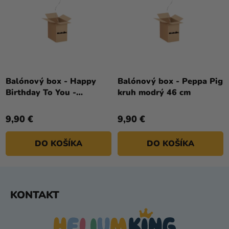
Balónový box - Happy
Balónový box - Peppa Pig
Birthday To You -
kruh modrý 46 cm
zvieratká 45 cm
9,90 €
9,90 €
DO KOŠÍKA
DO KOŠÍKA
Z
KONTAKT
Á
P
Ä