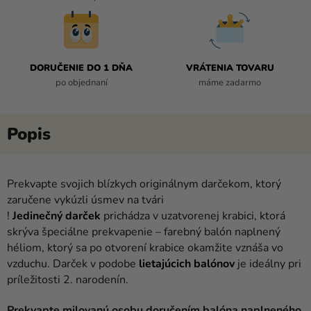
DORUČENIE DO 1 DŇA
VRÁTENIA TOVARU
po objednaní
máme zadarmo
Prekvapte svojich blízkych originálnym darčekom, ktorý
zaručene vykúzli úsmev na tvári
!
Jedinečný
darček
prichádza v uzatvorenej krabici, ktorá
skrýva špeciálne prekvapenie – farebný balón naplnený
héliom, ktorý sa po otvorení krabice okamžite vznáša vo
vzduchu. Darček v podobe
lietajúcich
balónov
je ideálny pri
príležitosti 2. narodenín.
Prekvapte milovanú osobu doručením balóna naplneného