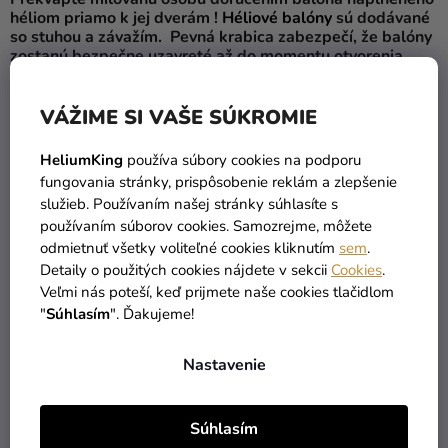
héliom priamo k jej dverám !
Héliové
balóny
sú dodávané
so stuhou a závažím. Pevná krabica zabezpečí, že balóny
zostanú bezpečne uzavreté až do momentu otvorenia.
Ak nemôžete byť osobne prítomní, poslanie balónov v
krabici je skvelým spôsobom, ako prekvapiť a potešiť
VÁŽIME SI VAŠE SÚKROMIE
niekoho na diaľku. Dodajte darčeku osobitý dotyk a dajte
obdarovanému najavo, že naňho myslíte.
HeliumKing
používa súbory cookies na podporu
fungovania stránky, prispôsobenie reklám a zlepšenie
Obsah
:
služieb. Používaním našej stránky súhlasíte s
používaním súborov cookies. Samozrejme, môžete
1 x fóliový balón -
n
arodeninové číslo 2 biely 86 cm
odmietnuť všetky voliteľné cookies kliknutím
sem
.
1 x závažie na balóny
Detaily o použitých cookies nájdete v sekcii
Cookies
.
stuha, na ktorej je pripevnený vznášajúci sa balón
Veľmi nás poteší, keď prijmete naše cookies tlačidlom
"
Súhlasím
". Ďakujeme!
1 x krabica
Balónové boxy neodosielame v piatok, aby si zachovali
Nastavenie
top stav (balóny v boxe vydržia v top stave 1-2 dni).
Súhlasím