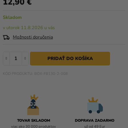
12,90 €
a merch
produktu
Jednotková cena:
je
Sviatky
0,0
Skladom
z
Kreatívne
v utorok 11.8.2026 u vás
5
potreby
hviezdičiek.
Možnosti doručenia
Personalizované
produkty
Témy
Výpredaj
BOX-FB130-2-008
O
nás
Párty
Blog
Kontakt
TOVAR SKLADOM
DOPRAVA ZADARMO
viac ako 30 000 produktov
už od 49 Eur