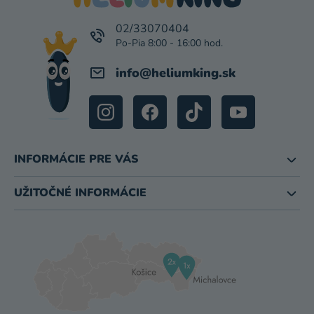
T
I
02/33070404
E
info
@
heliumking.sk
INFORMÁCIE PRE VÁS
UŽITOČNÉ INFORMÁCIE