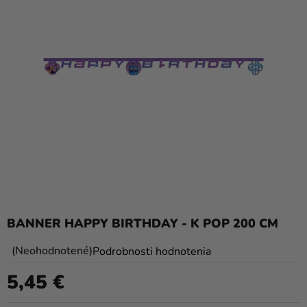
balóny
Svadba
Párty
Výzdoba
a
doplnky
Karnevalové
kostýmy a
masky
Oblečenie
BANNER HAPPY BIRTHDAY - K POP 200 CM
Pečenie
Priemerné
Neohodnotené
Podrobnosti hodnotenia
hodnotenie
Novinky
5,45 €
produktu
Jednotková cena:
Darčeky
je