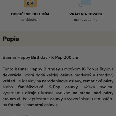
DORUČENIE DO 1 DŇA
VRÁTENIA TOVARU
po objednaní
máme zadarmo
Banner Happy Birthday - K Pop 200 cm
Tento
banner Happy Birthday
s motívom
K-Pop
je štýlová
dekorácia,
ktorá dodá každej
oslave
moderný a trendový
vzhľad.
Je ideálny na
narodeninové oslavy, tematické párty
alebo
fanúšikovské K-Pop oslavy.
Vďaka svojmu
výraznému
dizajnu
krásne vynikne
na stene,
nad párty
stolom
alebo v priestore
oslavy
a vytvorí skvelú atmosféru
na
fotenie
aj
samotnú oslavu.