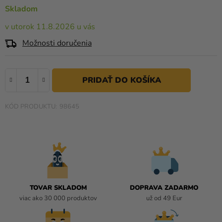
a merch
0,0
Skladom
z
Sviatky
v utorok 11.8.2026 u vás
5
hviezdičiek.
Kreatívne
Možnosti doručenia
potreby
Personalizované
produkty
Témy
98645
Výpredaj
O
nás
Párty
TOVAR SKLADOM
DOPRAVA ZADARMO
Blog
viac ako 30 000 produktov
už od 49 Eur
Kontakt