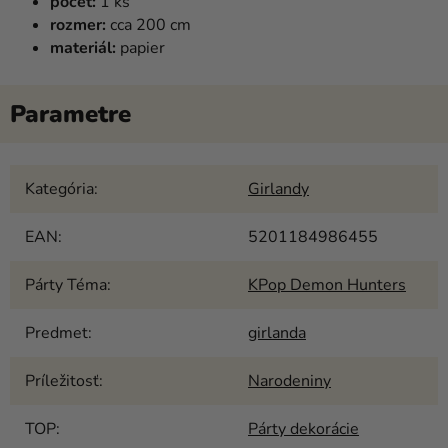
počet:
1 ks
rozmer:
cca 200 cm
materiál:
papier
Kategória
:
Girlandy
EAN
:
5201184986455
Párty Téma
:
KPop Demon Hunters
Predmet
:
girlanda
Príležitosť
:
Narodeniny
TOP
:
Párty dekorácie