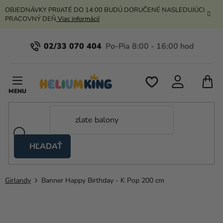
Prejsť
OBJEDNÁVKY PRIJATÉ DO 14:00 BUDÚ DORUČENÉ NASLEDUJÚCI
na
PRACOVNÝ DEŇ
Viac informácií
obsah
02/33 070 404
N
K
HĽADAŤ
Nožnicové
stany
Girlandy
Banner Happy Birthday - K Pop 200 cm
Kanekalon
Hélium
a