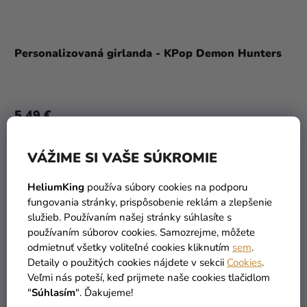
Personalizovaná girlanda - KPop Demon Hunters
5,49 €
DO KOŠÍKA
VÁŽIME SI VAŠE SÚKROMIE
HeliumKing
používa súbory cookies na podporu
fungovania stránky, prispôsobenie reklám a zlepšenie
služieb. Používaním našej stránky súhlasíte s
používaním súborov cookies. Samozrejme, môžete
odmietnuť všetky voliteľné cookies kliknutím
sem
.
Detaily o použitých cookies nájdete v sekcii
Cookies
.
Veľmi nás poteší, keď prijmete naše cookies tlačidlom
"
Súhlasím
". Ďakujeme!