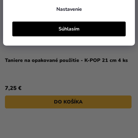
Nastavenie
Súhlasím
Taniere na opakované použitie - K-POP 21 cm 4 ks
7,25 €
DO KOŠÍKA