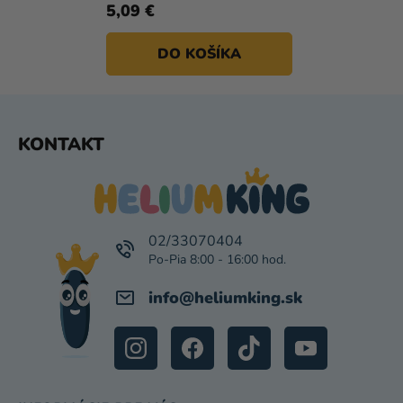
5,09 €
DO KOŠÍKA
Z
KONTAKT
Á
P
Ä
T
I
02/33070404
E
info
@
heliumking.sk