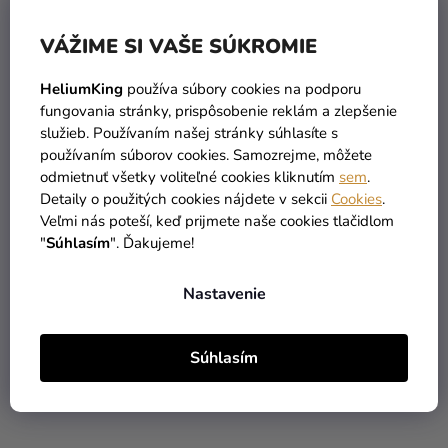
VÁŽIME SI VAŠE SÚKROMIE
HeliumKing
používa súbory cookies na podporu
fungovania stránky, prispôsobenie reklám a zlepšenie
Priemerné
služieb. Používaním našej stránky súhlasíte s
hodnotenie
Detská maska - Batman
Chlapčenský deluxe
používaním súborov cookies. Samozrejme, môžete
produktu
kostým - Batman
odmietnuť všetky voliteľné cookies kliknutím
sem
.
je
Detaily o použitých cookies nájdete v sekcii
Cookies
.
5,0
4,90 €
46,90 €
Veľmi nás poteší, keď prijmete naše cookies tlačidlom
z
"
Súhlasím
". Ďakujeme!
5
DO KOŠÍKA
DETAIL
hviezdičiek.
Nastavenie
Súhlasím