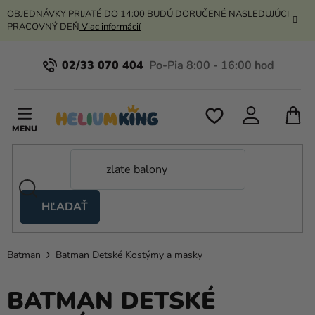
Prejsť
OBJEDNÁVKY PRIJATÉ DO 14:00 BUDÚ DORUČENÉ NASLEDUJÚCI
na
PRACOVNÝ DEŇ
Viac informácií
obsah
02/33 070 404
N
K
HĽADAŤ
Nožnicové
stany
Batman
Batman Detské Kostýmy a masky
Kanekalon
Hélium
BATMAN DETSKÉ
a