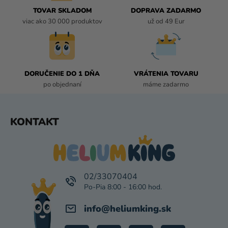
I
TOVAR SKLADOM
DOPRAVA ZADARMO
E
viac ako 30 000 produktov
už od 49 Eur
P
R
V
K
DORUČENIE DO 1 DŇA
VRÁTENIA TOVARU
Y
po objednaní
máme zadarmo
V
Ý
P
Z
KONTAKT
I
Á
S
P
U
Ä
T
I
02/33070404
E
info
@
heliumking.sk