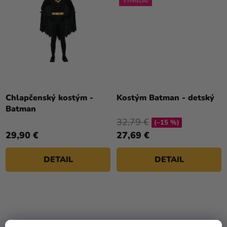
VÝPREDAJ
Priemerné
hodnotenie
Chlapčenský kostým -
Kostým Batman - detský
produktu
Batman
je
32,79 €
(–15 %)
5,0
29,90 €
27,69 €
z
5
DETAIL
DETAIL
hviezdičiek.