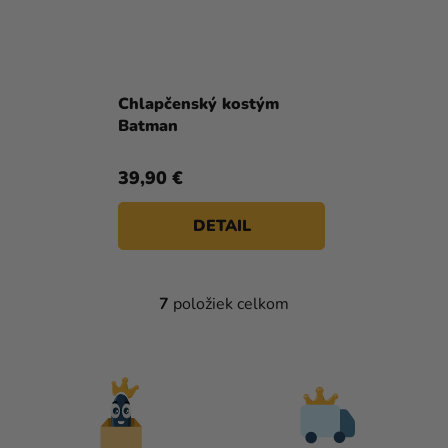
Chlapčenský kostým
Batman
39,90 €
DETAIL
7
položiek celkom
O
V
L
Á
D
A
C