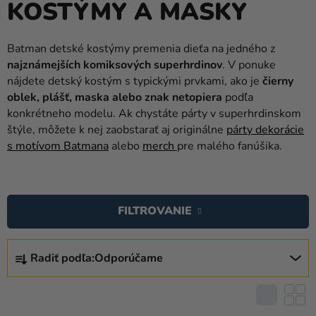
KOSTÝMY A MASKY
balóny
Svadba
Batman detské kostýmy premenia dieťa na jedného z
najznámejších komiksových superhrdinov
. V ponuke
Párty
nájdete detský kostým s typickými prvkami, ako je
čierny
Výzdoba
oblek, plášť, maska alebo znak netopiera
podľa
a
konkrétneho modelu. Ak chystáte párty v superhrdinskom
doplnky
štýle, môžete k nej zaobstarať aj originálne
párty dekorácie
s motívom Batmana
alebo
merch
pre malého fanúšika.
Karnevalové
kostýmy a
V
masky
Ý
FILTROVANIE
Oblečenie
P
I
R
Pečenie
S
Radiť podľa:
Odporúčame
A
P
Novinky
D
R
E
Darčeky
O