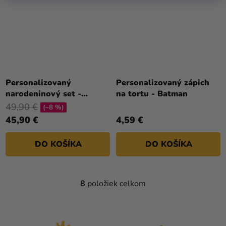
Personalizovaný
Personalizovaný zápich
narodeninový set -
na tortu - Batman
Batman
49,90 €
(–8 %)
45,90 €
4,59 €
DO KOŠÍKA
DO KOŠÍKA
8
položiek celkom
O
V
L
Á