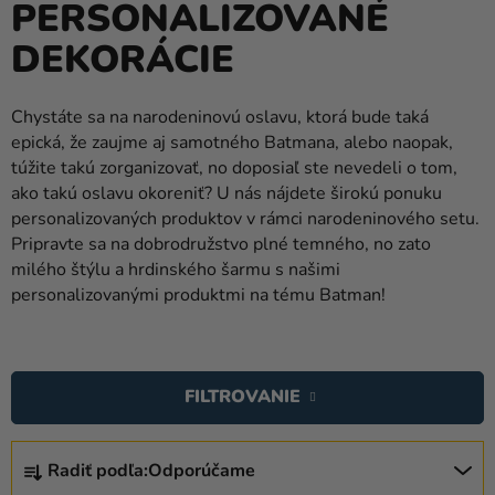
PERSONALIZOVANÉ
balóny
DEKORÁCIE
Svadba
Párty
Chystáte sa na narodeninovú oslavu, ktorá bude taká
epická, že zaujme aj samotného Batmana, alebo naopak,
Výzdoba
túžite takú zorganizovať, no doposiaľ ste nevedeli o tom,
a
ako takú oslavu okoreniť? U nás nájdete širokú ponuku
doplnky
personalizovaných produktov v rámci narodeninového setu.
Pripravte sa na dobrodružstvo plné temného, no zato
Karnevalové
milého štýlu a hrdinského šarmu s našimi
kostýmy a
personalizovanými produktmi na tému Batman!
masky
Oblečenie
V
Ý
Pečenie
FILTROVANIE
P
Novinky
I
R
S
Radiť podľa:
Odporúčame
Darčeky
A