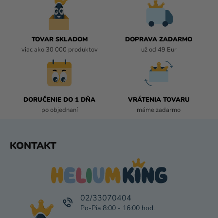
D
A
C
I
TOVAR SKLADOM
DOPRAVA ZADARMO
E
viac ako 30 000 produktov
už od 49 Eur
P
R
V
K
DORUČENIE DO 1 DŇA
VRÁTENIA TOVARU
Y
po objednaní
máme zadarmo
V
Ý
P
Z
KONTAKT
I
Á
S
P
U
Ä
T
I
02/33070404
E