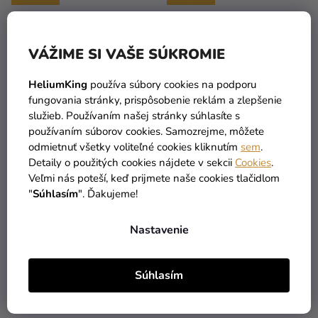
VÁŽIME SI VAŠE SÚKROMIE
HeliumKing
používa súbory cookies na podporu
fungovania stránky, prispôsobenie reklám a zlepšenie
služieb. Používaním našej stránky súhlasíte s
používaním súborov cookies. Samozrejme, môžete
odmietnuť všetky voliteľné cookies kliknutím
sem
.
Personalizované
Personalizované zápichy
Detaily o použitých cookies nájdete v sekcii
Cookies
.
pozvánky 6 ks - Batman
do koláčikov - Batman
Veľmi nás poteší, keď prijmete naše cookies tlačidlom
"
Súhlasím
". Ďakujeme!
7,99 €
6,59 €
Nastavenie
DO KOŠÍKA
DO KOŠÍKA
Súhlasím
PERSONAL
PERSONAL