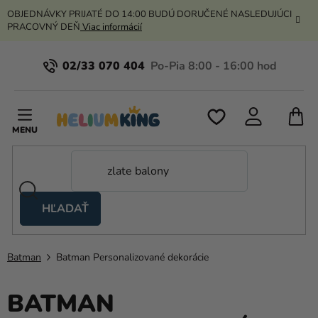
Prejsť
OBJEDNÁVKY PRIJATÉ DO 14:00 BUDÚ DORUČENÉ NASLEDUJÚCI
na
PRACOVNÝ DEŇ
Viac informácií
obsah
02/33 070 404
N
K
HĽADAŤ
Nožnicové
stany
Batman
Batman Personalizované dekorácie
Kanekalon
Hélium
BATMAN
a