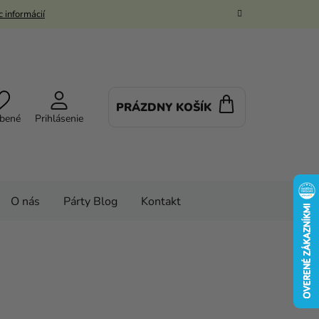
 informácií
PRÁZDNY KOŠÍK
NÁKUPNÝ
bené
Prihlásenie
KOŠÍK
O nás
Párty Blog
Kontakt