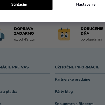
R
Súhlasím
Nastavenie
V
K
Y
V
Ý
DOPRAVA
DORUČENIE 
P
ZADARMO
DŇA
I
už od 49 Eur
po objednaní
S
U
MÁCIE PRE VÁS
UŽITOČNÉ INFORMÁCIE
Partnerské predajne
a a platba
Párty blog
t
Spolupráca s Blogermi