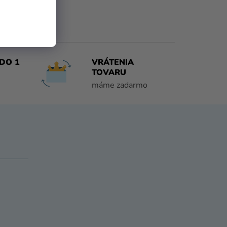
DO 1
VRÁTENIA
TOVARU
máme zadarmo