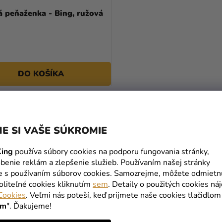
á peňaženka - Bing, ružová
DO KOŠÍKA
O
V
E SI VAŠE SÚKROMIE
L
Á
ing
používa súbory cookies na podporu fungovania stránky,
D
benie reklám a zlepšenie služieb. Používaním našej stránky
A
te s používaním súborov cookies. Samozrejme, môžete odmietn
C
oliteľné cookies kliknutím
sem
. Detaily o použitých cookies ná
I
Cookies
. Veľmi nás poteší, keď prijmete naše cookies tlačidlom
E
ím
". Ďakujeme!
P