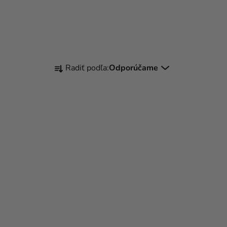
R
Radiť podľa:
Odporúčame
A
D
E
N
I
E
P
R
O