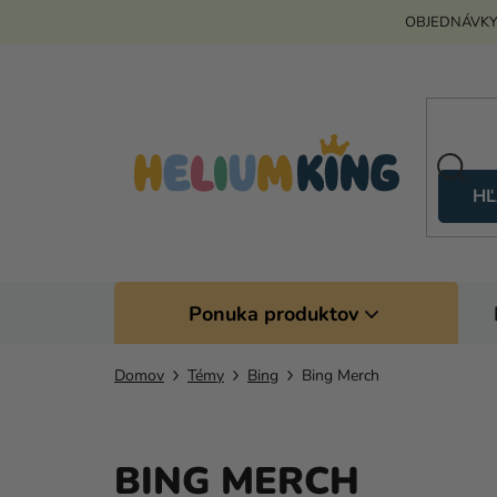
Prejsť
OBJEDNÁVKY
na
obsah
HĽ
Ponuka produktov
Domov
Témy
Bing
Bing Merch
BING MERCH