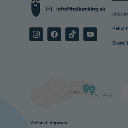
E
info
@
heliumking.sk
Inform
Reklamá
Zverejň
Možnosti dopravy