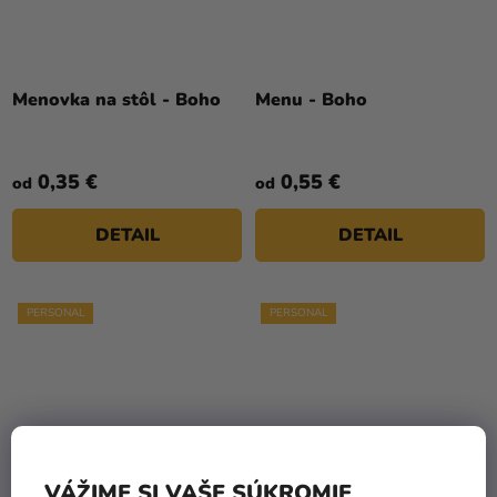
Menovka na stôl - Boho
Menu - Boho
0,35 €
0,55 €
od
od
DETAIL
DETAIL
PERSONAL
PERSONAL
VÁŽIME SI VAŠE SÚKROMIE