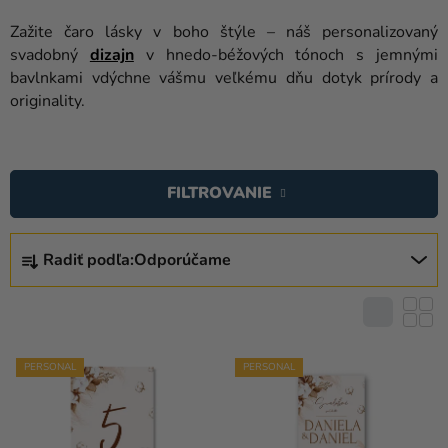
balóny
Zažite čaro lásky v boho štýle – náš personalizovaný
Svadba
svadobný
dizajn
v hnedo-béžových tónoch s jemnými
bavlnkami vdýchne vášmu veľkému dňu dotyk prírody a
Párty
originality.
Výzdoba
V
a
Ý
doplnky
FILTROVANIE
P
Karnevalové
I
R
kostýmy a
S
Radiť podľa:
Odporúčame
A
masky
P
D
R
Oblečenie
E
O
N
Pečenie
D
I
PERSONAL
PERSONAL
U
Novinky
E
K
P
Darčeky
T