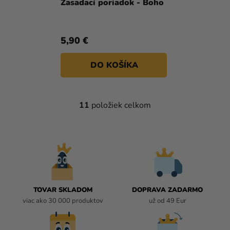
Zasadací poriadok - Boho
5,90 €
DO KOŠÍKA
11
položiek celkom
O
V
L
Á
D
A
C
I
TOVAR SKLADOM
DOPRAVA ZADARMO
E
viac ako 30 000 produktov
už od 49 Eur
P
R