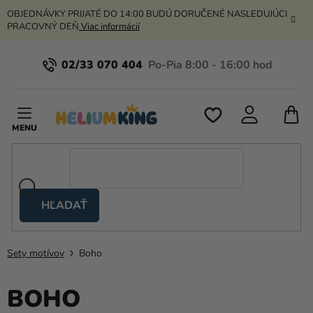
Prejsť
OBJEDNÁVKY PRIJATÉ DO 14:00 BUDÚ DORUČENÉ NASLEDUJÚCI
na
PRACOVNÝ DEŇ
Viac informácií
obsah
02/33 070 404
N
K
HĽADAŤ
Nožnicové
stany
Sety motívov
Boho
Kanekalon
Hélium
BOHO
a