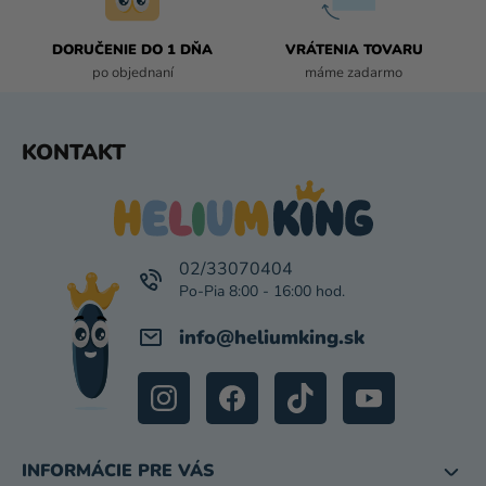
V
K
DORUČENIE DO 1 DŇA
VRÁTENIA TOVARU
Y
po objednaní
máme zadarmo
V
Ý
P
Z
KONTAKT
I
Á
S
P
U
Ä
T
I
02/33070404
E
info
@
heliumking.sk
INFORMÁCIE PRE VÁS