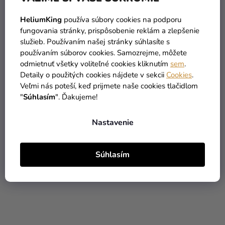
HeliumKing
používa súbory cookies na podporu
Nálepka - Boho
Nálepka na výslužku -
fungovania stránky, prispôsobenie reklám a zlepšenie
Boho
služieb. Používaním našej stránky súhlasíte s
používaním súborov cookies. Samozrejme, môžete
odmietnuť všetky voliteľné cookies kliknutím
sem
.
0,25 €
0,35 €
od
od
Detaily o použitých cookies nájdete v sekcii
Cookies
.
Veľmi nás poteší, keď prijmete naše cookies tlačidlom
DETAIL
DETAIL
"
Súhlasím
". Ďakujeme!
Nastavenie
PERSONAL
PERSONAL
Súhlasím