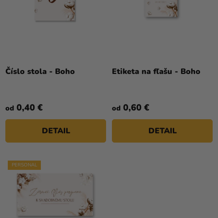
R
a merch
O
O
V
Sviatky
D
U
Kreatívne
K
potreby
T
Číslo stola - Boho
Etiketa na fľašu - Boho
Personalizované
O
produkty
V
Témy
0,40 €
0,60 €
od
od
Výpredaj
DETAIL
DETAIL
O
nás
PERSONAL
Párty
Blog
Kontakt