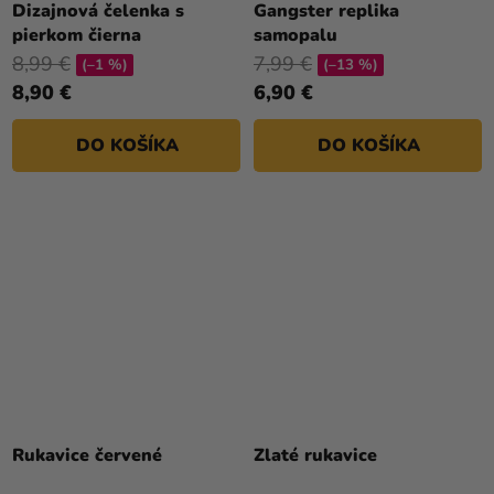
Dizajnová čelenka s
Gangster replika
pierkom čierna
samopalu
8,99 €
7,99 €
(–1 %)
(–13 %)
8,90 €
6,90 €
DO KOŠÍKA
DO KOŠÍKA
Rukavice červené
Zlaté rukavice