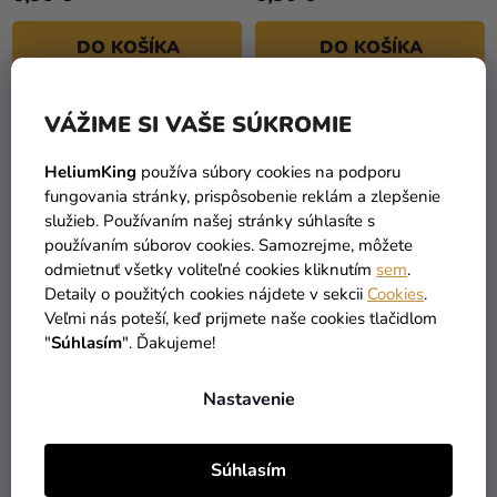
DO KOŠÍKA
DO KOŠÍKA
VÁŽIME SI VAŠE SÚKROMIE
VÝPREDAJ
HeliumKing
používa súbory cookies na podporu
fungovania stránky, prispôsobenie reklám a zlepšenie
služieb. Používaním našej stránky súhlasíte s
používaním súborov cookies. Samozrejme, môžete
odmietnuť všetky voliteľné cookies kliknutím
sem
.
Detaily o použitých cookies nájdete v sekcii
Cookies
.
Veľmi nás poteší, keď prijmete naše cookies tlačidlom
"
Súhlasím
". Ďakujeme!
Boa oranžové
Boa ružové 180 cm
Nastavenie
7,89 €
(–12 %)
6,90 €
4,69 €
Súhlasím
DO KOŠÍKA
DO KOŠÍKA