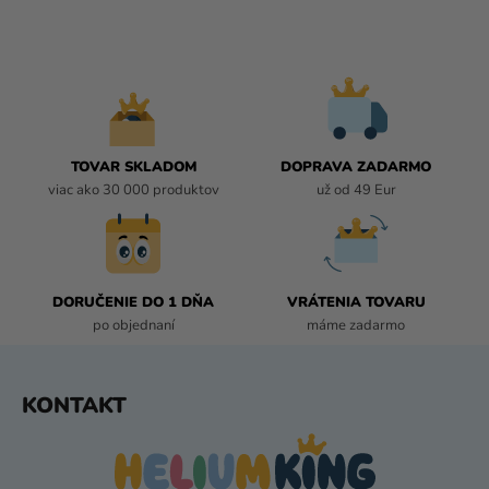
V
L
Á
D
A
C
I
TOVAR SKLADOM
DOPRAVA ZADARMO
E
viac ako 30 000 produktov
už od 49 Eur
P
R
V
K
DORUČENIE DO 1 DŇA
VRÁTENIA TOVARU
Y
po objednaní
máme zadarmo
V
Ý
P
Z
KONTAKT
I
Á
S
P
U
Ä