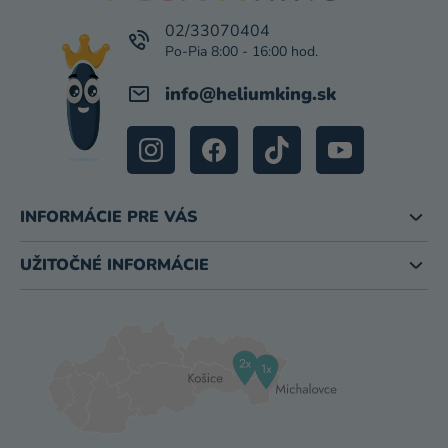
T
I
02/33070404
E
info
@
heliumking.sk
INFORMÁCIE PRE VÁS
UŽITOČNÉ INFORMÁCIE