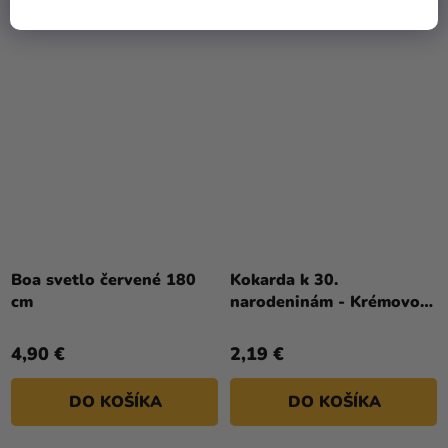
Boa svetlo červené 180
Kokarda k 30.
cm
narodeninám - Krémovo-
čierna
4,90 €
2,19 €
DO KOŠÍKA
DO KOŠÍKA