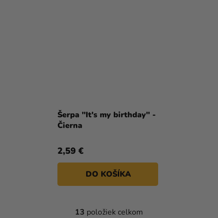
Šerpa ''It's my birthday'' -
Čierna
2,59 €
DO KOŠÍKA
13
položiek celkom
O