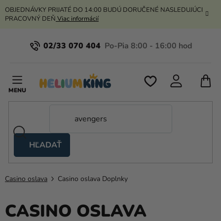
Prejsť
OBJEDNÁVKY PRIJATÉ DO 14:00 BUDÚ DORUČENÉ NASLEDUJÚCI
na
PRACOVNÝ DEŇ
Viac informácií
obsah
02/33 070 404
N
K
HĽADAŤ
Nožnicové
stany
Casino oslava
Casino oslava Doplnky
Kanekalon
Hélium
CASINO OSLAVA
a