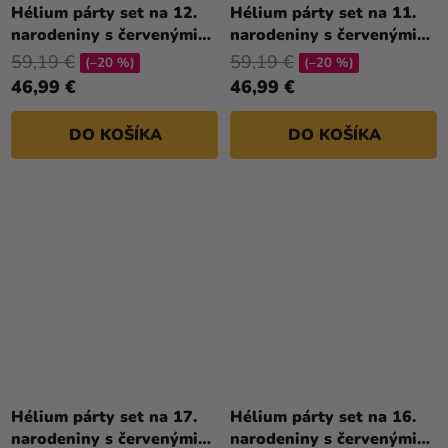
Hélium párty set na 12.
Hélium párty set na 11.
narodeniny s červenými
narodeniny s červenými
balónmi
balónmi
59,19 €
59,19 €
(–20 %)
(–20 %)
46,99 €
46,99 €
DO KOŠÍKA
DO KOŠÍKA
Hélium párty set na 17.
Hélium párty set na 16.
narodeniny s červenými
narodeniny s červenými