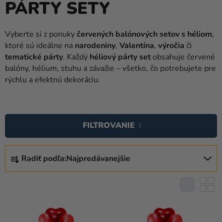
PÁRTY SETY
balóny
Svadba
Vyberte si z ponuky
červených balónových setov s héliom
,
ktoré sú ideálne na
narodeniny
,
Valentína
,
výročia
či
Párty
tematické párty
. Každý
héliový párty set
obsahuje červené
Výzdoba
balóny, hélium, stuhu a závažie – všetko, čo potrebujete pre
a
rýchlu a efektnú dekoráciu.
doplnky
V
Karnevalové
Ý
kostýmy a
FILTROVANIE
P
masky
I
R
Oblečenie
S
Radiť podľa:
Najpredávanejšie
A
P
Pečenie
D
R
E
Novinky
O
N
D
Darčeky
I