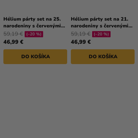
Hélium párty set na 25.
Hélium párty set na 21.
narodeniny s červenými
narodeniny s červenými
balónmi
balónmi
59,19 €
59,19 €
(–20 %)
(–20 %)
46,99 €
46,99 €
DO KOŠÍKA
DO KOŠÍKA