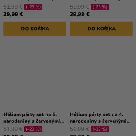
balónmi
balónmi
51,99 €
51,99 €
(–23 %)
(–23 %)
39,99 €
39,99 €
DO KOŠÍKA
DO KOŠÍKA
Hélium párty set na 5.
Hélium párty set na 4.
narodeniny s červenými
narodeniny s červenými
balónmi
balónmi
51,99 €
51,99 €
(–23 %)
(–23 %)