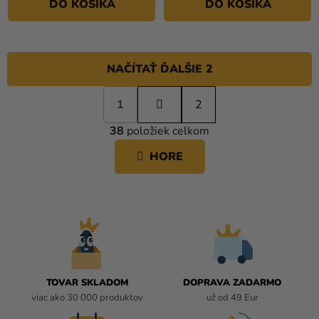
DO KOŠÍKA
DO KOŠÍKA
NAČÍTAŤ ĎALŠIE 2
S
1
t
2
O
r
38
položiek celkom
á
V
n
L
HORE
k
Á
o
D
v
A
a
C
n
i
I
e
E
P
R
TOVAR SKLADOM
DOPRAVA ZADARMO
V
viac ako 30 000 produktov
už od 49 Eur
K