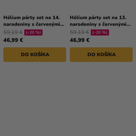
Hélium párty set na 14.
Hélium párty set na 13.
narodeniny s červenými
narodeniny s červenými
balónmi
balónmi
59,19 €
59,19 €
(–20 %)
(–20 %)
46,99 €
46,99 €
DO KOŠÍKA
DO KOŠÍKA