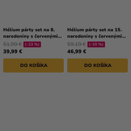
Hélium párty set na 8.
Hélium párty set na 15.
narodeniny s červenými
narodeniny s červenými
balónmi
balónmi
51,99 €
59,19 €
(–23 %)
(–20 %)
39,99 €
46,99 €
DO KOŠÍKA
DO KOŠÍKA