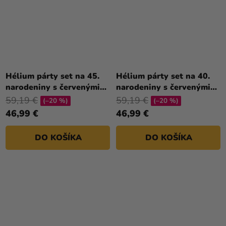
Hélium párty set na 45.
Hélium párty set na 40.
narodeniny s červenými
narodeniny s červenými
balónmi
balónmi
59,19 €
59,19 €
(–20 %)
(–20 %)
46,99 €
46,99 €
DO KOŠÍKA
DO KOŠÍKA