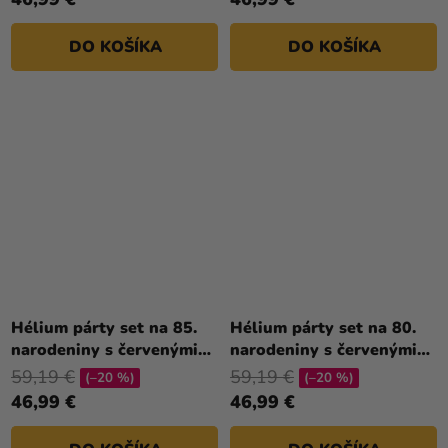
DO KOŠÍKA
DO KOŠÍKA
Hélium párty set na 85.
Hélium párty set na 80.
narodeniny s červenými
narodeniny s červenými
balónmi
balónmi
59,19 €
59,19 €
(–20 %)
(–20 %)
46,99 €
46,99 €