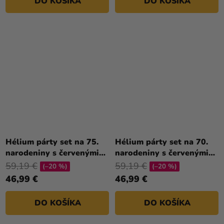
DO KOŠÍKA
DO KOŠÍKA
Hélium párty set na 75.
Hélium párty set na 70.
narodeniny s červenými
narodeniny s červenými
balónmi
balónmi
59,19 €
59,19 €
(–20 %)
(–20 %)
46,99 €
46,99 €
DO KOŠÍKA
DO KOŠÍKA