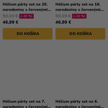
Hélium párty set na 20.
Hélium párty set na 18.
narodeniny s červenými
narodeniny s červenými
balónmi
balónmi
59,19 €
59,19 €
(–20 %)
(–20 %)
46,99 €
46,99 €
DO KOŠÍKA
DO KOŠÍKA
Hélium párty set na 7.
Hélium párty set na 6.
narodeniny s červenými
narodeniny s červenými