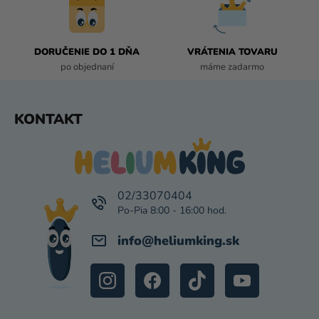
Y
V
Ý
P
DORUČENIE DO 1 DŇA
VRÁTENIA TOVARU
I
po objednaní
máme zadarmo
S
U
Z
KONTAKT
Á
P
Ä
T
I
02/33070404
E
info
@
heliumking.sk