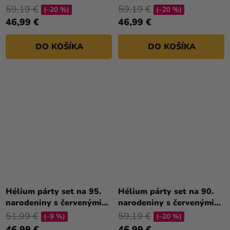
balónmi
balónmi
59,19 €
59,19 €
(–20 %)
(–20 %)
46,99 €
46,99 €
DO KOŠÍKA
DO KOŠÍKA
Hélium párty set na 95.
Hélium párty set na 90.
narodeniny s červenými
narodeniny s červenými
balónmi
balónmi
51,99 €
59,19 €
(–9 %)
(–20 %)
46,99 €
46,99 €