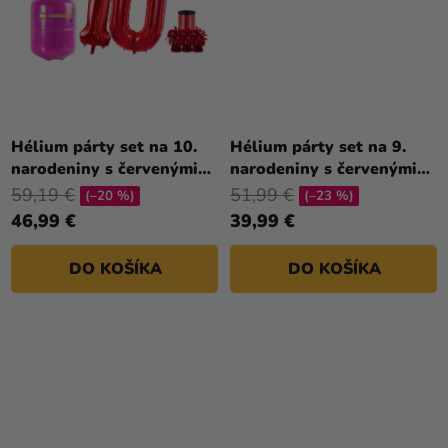
Hélium párty set na 10.
Hélium párty set na 9.
narodeniny s červenými
narodeniny s červenými
balónmi
balónmi
59,19 €
51,99 €
(–20 %)
(–23 %)
46,99 €
39,99 €
DO KOŠÍKA
DO KOŠÍKA