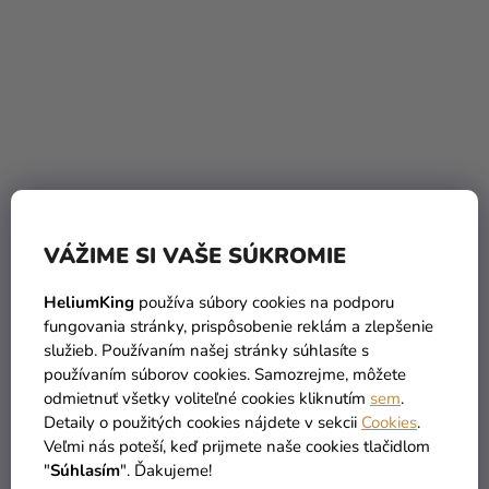
VÁŽIME SI VAŠE SÚKROMIE
Hélium párty set na 65.
Hélium párty set na 60.
narodeniny s červenými
narodeniny s červenými
HeliumKing
používa súbory cookies na podporu
balónmi
balónmi
59,19 €
59,19 €
(–20 %)
(–20 %)
fungovania stránky, prispôsobenie reklám a zlepšenie
46,99 €
46,99 €
služieb. Používaním našej stránky súhlasíte s
používaním súborov cookies. Samozrejme, môžete
DO KOŠÍKA
DO KOŠÍKA
odmietnuť všetky voliteľné cookies kliknutím
sem
.
Detaily o použitých cookies nájdete v sekcii
Cookies
.
Veľmi nás poteší, keď prijmete naše cookies tlačidlom
"
Súhlasím
". Ďakujeme!