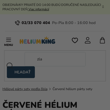
Prejsť
OBJEDNÁVKY PRIJATÉ DO 14:00 BUDÚ DORUČENÉ NASLEDUJÚCI
na
PRACOVNÝ DEŇ
Viac informácií
obsah
02/33 070 404
N
K
HĽADAŤ
Nožnicové
stany
Héliové párty sety podľa čísla
Červené hélium párty sety
Kanekalon
Hélium
ČERVENÉ HÉLIUM
a