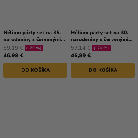
Hélium párty set na 35.
Hélium párty set na 30.
narodeniny s červenými
narodeniny s červenými
balónmi
balónmi
59,19 €
59,14 €
(–20 %)
(–20 %)
46,99 €
46,99 €
DO KOŠÍKA
DO KOŠÍKA