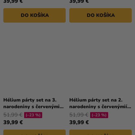
39,99 €
39,99 €
DO KOŠÍKA
DO KOŠÍKA
Hélium párty set na 3.
Hélium párty set na 2.
narodeniny s červenými
narodeniny s červenýmií
balónmi
balónmi
51,99 €
51,99 €
(–23 %)
(–23 %)
39,99 €
39,99 €