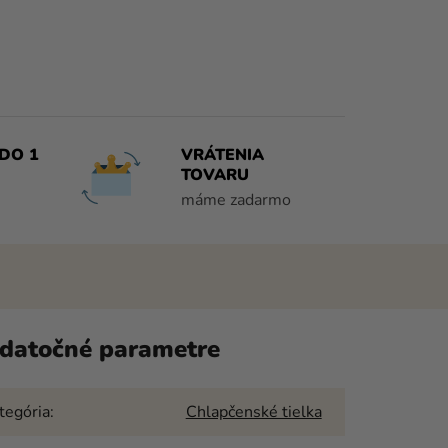
DO 1
VRÁTENIA
TOVARU
máme zadarmo
datočné parametre
tegória
:
Chlapčenské tielka