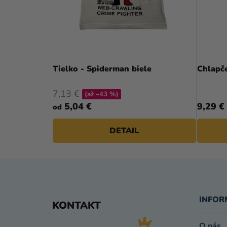
Tielko - Spiderman biele
Chlapče
7,13 €
(až –43 %)
5,04 €
9,29 €
od
DETAIL
Z
Á
INFOR
KONTAKT
P
O nás