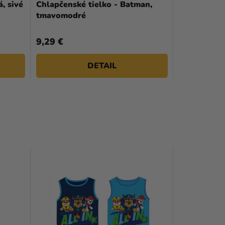
, sivé
Chlapčenské tielko - Batman,
tmavomodré
9,29 €
DETAIL