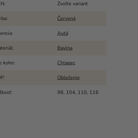
AN
:
Zvoľte variant
rba
:
Červená
cencia
:
Autá
teriál
:
Bavlna
e koho
:
Chlapec
OP
:
Oblečenie
ľkosť
:
98, 104, 110, 116