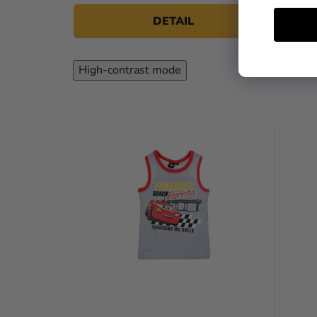
DETAIL
High-contrast mode