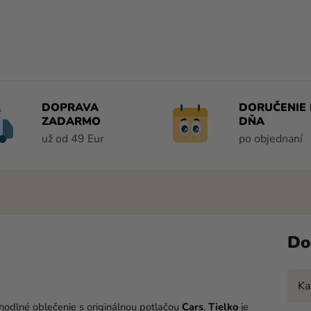
DOPRAVA
DORUČENIE 
ZADARMO
DŇA
už od 49 Eur
po objednaní
Do
Ka
odlné oblečenie s originálnou potlačou
Cars
.
Tielko
je