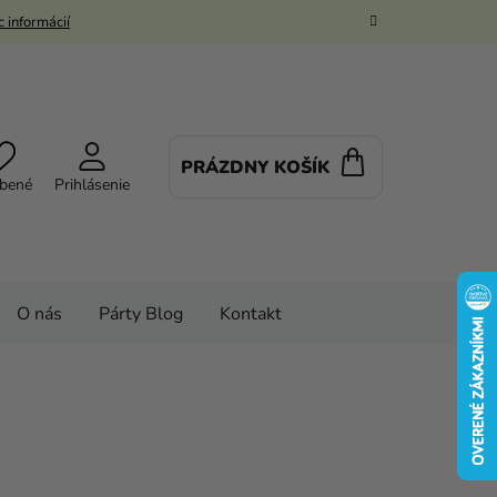
 informácií
PRÁZDNY KOŠÍK
NÁKUPNÝ
bené
Prihlásenie
KOŠÍK
O nás
Párty Blog
Kontakt
Deti
Detské tielka
Chlapčenské tielka
Cars, červené