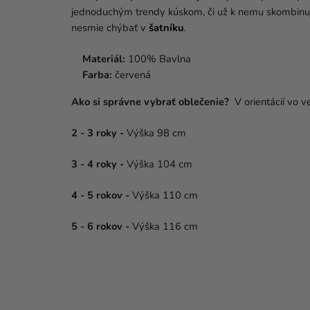
jednoduchým trendy kúskom, či už k nemu skombinuj
nesmie chýbať v
šatníku
.
Materiál:
100% Bavlna
Farba:
červená
Ako si správne vybrať oblečenie?
V orientácií vo v
2 - 3 roky
-
Výška 98 cm
3 - 4 roky
-
Výška 104 cm
4 - 5 rokov
-
Výška 110 cm
5 - 6 rokov
-
Výška 116 cm