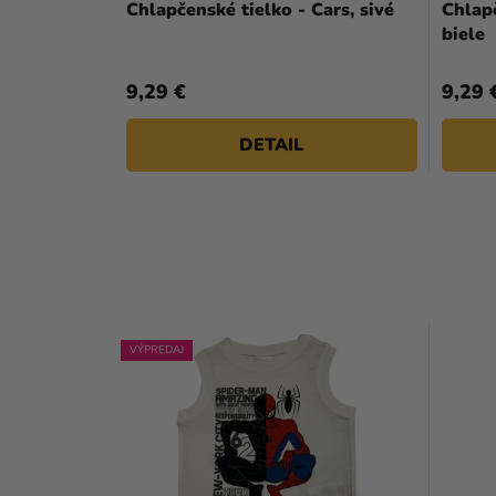
Chlapčenské tielko - Cars, sivé
Chlapč
biele
9,29 €
9,29 
DETAIL
VÝPREDAJ