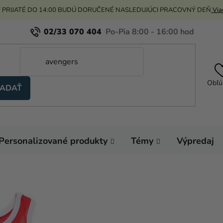
 PRIJATÉ DO 14:00 BUDÚ DORUČENÉ NASLEDUJÚCI PRACOVNÝ DEŇ
Viac
02/33 070 404
Obľú
ADAŤ
Personalizované produkty
Témy
Výpredaj
Domov
Oblečenie
Chlapčenské tielko - 