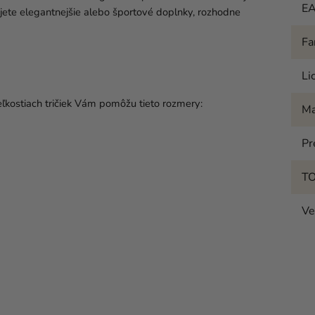
E
ete elegantnejšie alebo športové doplnky, rozhodne
Fa
Li
eľkostiach tričiek Vám pomôžu tieto rozmery:
Ma
Pr
T
Ve