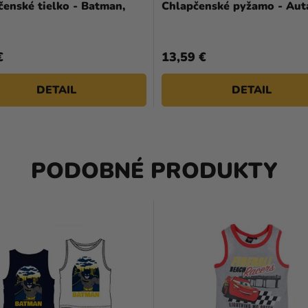
enské tielko - Batman,
Chlapčenské pyžamo - Autá
€
13,59 €
DETAIL
DETAIL
PODOBNÉ PRODUKTY