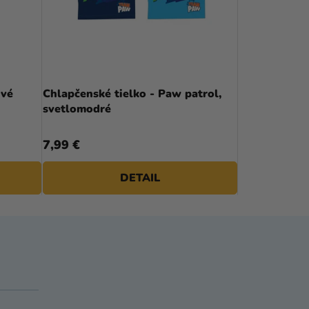
ivé
Chlapčenské tielko - Paw patrol,
svetlomodré
7,99 €
DETAIL