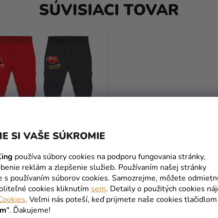
SÚVISIACI TOVAR
E SI VAŠE SÚKROMIE
ing
používa súbory cookies na podporu fungovania stránky,
benie reklám a zlepšenie služieb. Používaním našej stránky
nské tepláky - Autá, sivé
te s používaním súborov cookies. Samozrejme, môžete odmietn
oliteľné cookies kliknutím
sem
. Detaily o použitých cookies ná
Cookies
. Veľmi nás poteší, keď prijmete naše cookies tlačidlom
€
ím
". Ďakujeme!