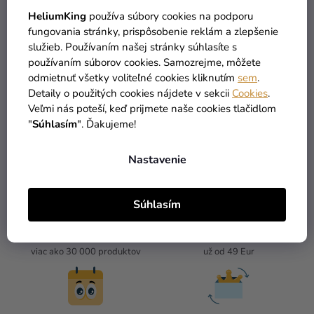
7,29 €
HeliumKing
používa súbory cookies na podporu
(–5 %)
6,90 €
fungovania stránky, prispôsobenie reklám a zlepšenie
služieb. Používaním našej stránky súhlasíte s
používaním súborov cookies. Samozrejme, môžete
DO KOŠÍKA
odmietnuť všetky voliteľné cookies kliknutím
sem
.
Detaily o použitých cookies nájdete v sekcii
Cookies
.
Veľmi nás poteší, keď prijmete naše cookies tlačidlom
3
položiek celkom
"
Súhlasím
". Ďakujeme!
O
V
L
Nastavenie
Á
D
A
Súhlasím
C
I
TOVAR SKLADOM
DOPRAVA ZADARMO
E
viac ako 30 000 produktov
už od 49 Eur
P
R
V
K