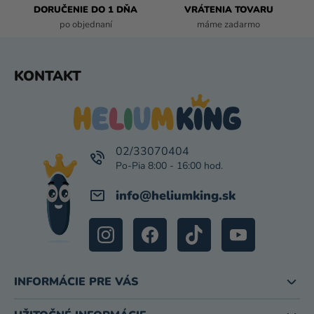
DORUČENIE DO 1 DŇA
VRÁTENIA TOVARU
Y
po objednaní
máme zadarmo
V
Ý
P
Z
KONTAKT
I
Á
S
P
U
Ä
T
I
02/33070404
E
info
@
heliumking.sk
INFORMÁCIE PRE VÁS