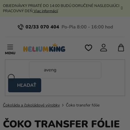
Prejsť
OBJEDNÁVKY PRIJATÉ DO 14:00 BUDÚ DORUČENÉ NASLEDUJÚCI
na
PRACOVNÝ DEŇ
Viac informácií
obsah
02/33 070 404
N
K
HĽADAŤ
Nožnicové
stany
Čokoláda a čokoládové výrobky
Čoko transfer fólie
Kanekalon
Hélium
ČOKO TRANSFER FÓLIE
a