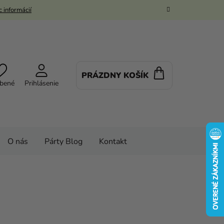
 informácií
PRÁZDNY KOŠÍK
NÁKUPNÝ
bené
Prihlásenie
KOŠÍK
O nás
Párty Blog
Kontakt
vé kostýmy a masky
Kostýmy
ch
Dámske kostýmy
dnesday študentka