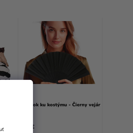
Doplnok ku kostýmu - Čierny vejár
2,69 €
uť