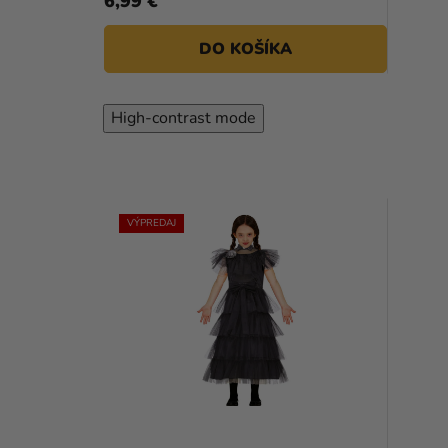
6,99 €
DO KOŠÍKA
High-contrast mode
VÝPREDAJ