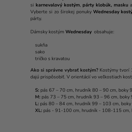
si
karnevalový
kostým
,
párty
klobúk,
masku
a
Vyberte si zo širokej ponuky
Wednesday
kost
párty.
Dámsky kostým
Wednesday
obsahuje:
sukňa
sako
tričko s kravatou
Ako si správne vybrať kostým?
Kostýmy tvorí 
dajú prispôsobiť. V orientácií vo veľkostiach k
S:
pás 67 – 70 cm, hrudník 80 – 90 cm, boky 
M:
pás 73 – 75 cm, hrudník 93 – 96 cm, boky
L:
pás 80 – 84 cm, hrudník 99 – 103 cm, bok
XL:
pás - 91-100 cm, hrudník
- 108-115 cm,