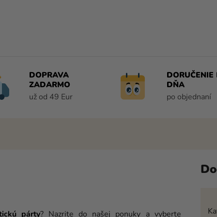
DOPRAVA
DORUČENIE 
ZADARMO
DŇA
už od 49 Eur
po objednaní
Do
Ka
tickú párty
? Nazrite do našej ponuky a vyberte