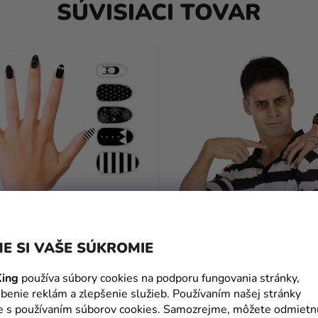
SÚVISIACI TOVAR
E SI VAŠE SÚKROMIE
melých nechtov -
Doplnok na rameno - Vec
sday
(Wednesday) 20 cm
ing
používa súbory cookies na podporu fungovania stránky,
11,99 €
(–17 %)
benie reklám a zlepšenie služieb. Používaním našej stránky
9,89 €
te s používaním súborov cookies. Samozrejme, môžete odmietn