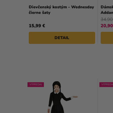
Dievčenský kostým - Wednesday
Dámsk
čierne šaty
Adda
34,90
15,99 €
20,90
DETAIL
VÝPREDAJ
VÝPREDA