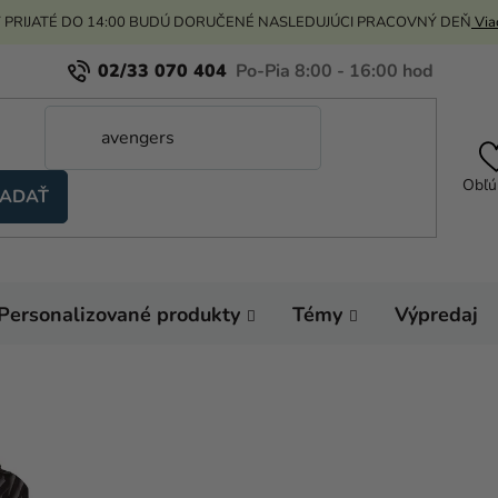
 PRIJATÉ DO 14:00 BUDÚ DORUČENÉ NASLEDUJÚCI PRACOVNÝ DEŇ
Viac
02/33 070 404
Obľú
ADAŤ
Personalizované produkty
Témy
Výpredaj
Domov
Karnevalo
Kostýmy pre dospelý
Dámsky kostým - We