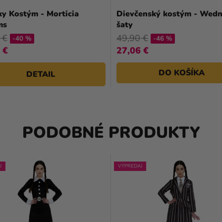
y Kostým - Morticia
Dievčenský kostým - Wed
ms
šaty
 €
49,90 €
-40 %
-46 %
 €
27,06 €
DO KOŠÍKA
DETAIL
PODOBNÉ PRODUKTY
J
VÝPREDAJ