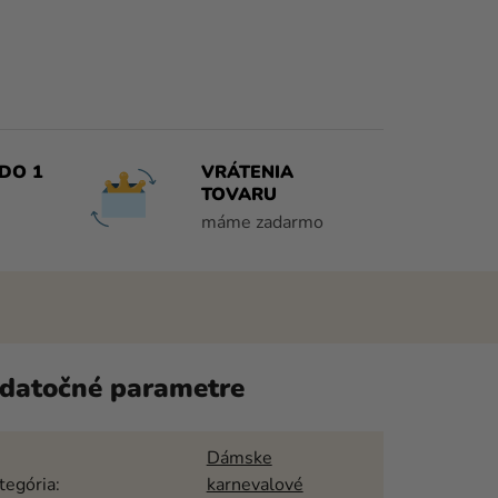
DO 1
VRÁTENIA
TOVARU
máme zadarmo
datočné parametre
Dámske
tegória
:
karnevalové