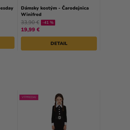
nesday
Dámsky kostým - Čarodejnica
Winifred
33,90 €
-41 %
19,99 €
DETAIL
VÝPREDAJ