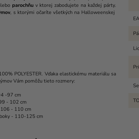
lebo
parochňu
v ktorej zabodujete na každej párty.
ýmov
, s ktorými očaríte všetkých na Halloweenskej
E
Pá
Li
Pr
100% POLYESTER. Vďaka elastickému materiálu sa
ostýmov Vám pomôžu tieto rozmery:
Se
94 -97 cm
T
 99 - 102 cm
y 106 - 110 cm
 boky - 110-125 cm