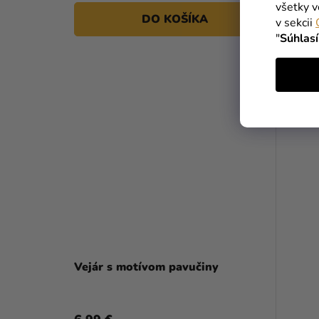
všetky v
DO KOŠÍKA
v sekcii
"
Súhlas
Vejár s motívom pavučiny