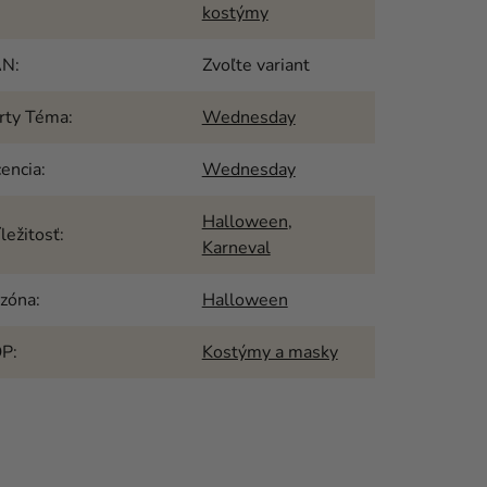
kostýmy
AN
:
Zvoľte variant
rty Téma
:
Wednesday
cencia
:
Wednesday
Halloween
,
íležitosť
:
Karneval
zóna
:
Halloween
OP
:
Kostýmy a masky