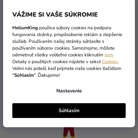
T
R
O
VÁŽIME SI VAŠE SÚKROMIE
O
V
D
HeliumKing
používa súbory cookies na podporu
U
fungovania stránky, prispôsobenie reklám a zlepšenie
K
služieb. Používaním našej stránky súhlasíte s
T
Chlapčenský kostým -
Detský chlapčenský
používaním súborov cookies. Samozrejme, môžete
Batman
kostým - Flash
O
odmietnuť všetky voliteľné cookies kliknutím
sem
.
Detaily o použitých cookies nájdete v sekcii
Cookies
.
V
Veľmi nás poteší, keď prijmete naše cookies tlačidlom
29,90 €
24,99 €
"
Súhlasím
". Ďakujeme!
DETAIL
DETAIL
Nastavenie
Súhlasím