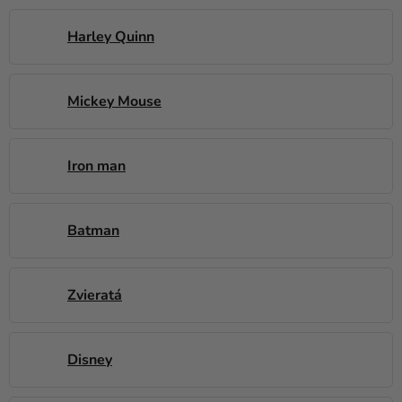
a merch
Harley Quinn
Sviatky
Kreatívne
potreby
Mickey Mouse
Personalizované
produkty
Iron man
Témy
Výpredaj
Batman
O
nás
Zvieratá
Párty
Blog
Disney
Kontakt