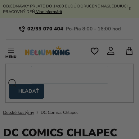
Prejsť
OBJEDNÁVKY PRIJATÉ DO 14:00 BUDÚ DORUČENÉ NASLEDUJÚCI
na
PRACOVNÝ DEŇ
Viac informácií
obsah
02/33 070 404
N
K
HĽADAŤ
Nožnicové
stany
Detské kostýmy
DC Comics Chlapec
Kanekalon
Hélium
DC COMICS CHLAPEC
a