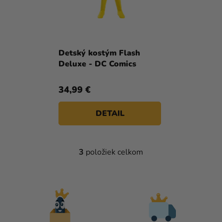
Detský kostým Flash
Deluxe - DC Comics
34,99 €
DETAIL
3
položiek celkom
O
V
L
Á
D
A