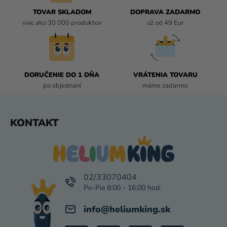
C
I
TOVAR SKLADOM
DOPRAVA ZADARMO
E
viac ako 30 000 produktov
už od 49 Eur
P
R
V
K
DORUČENIE DO 1 DŇA
VRÁTENIA TOVARU
Y
po objednaní
máme zadarmo
V
Ý
P
Z
KONTAKT
I
Á
S
P
U
Ä
T
I
02/33070404
E
info
@
heliumking.sk