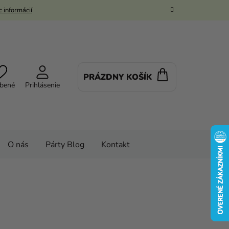
 informácií
PRÁZDNY KOŠÍK
NÁKUPNÝ
bené
Prihlásenie
KOŠÍK
O nás
Párty Blog
Kontakt