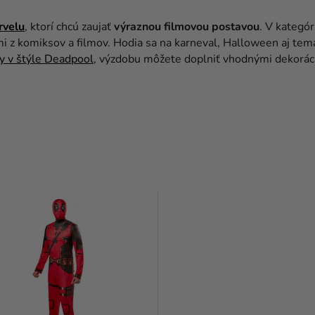
rvelu
, ktorí chcú zaujať
výraznou filmovou postavou
. V kategó
 z komiksov a filmov. Hodia sa na karneval, Halloween aj tem
y v štýle Deadpool
, výzdobu môžete doplniť vhodnými dekoráci