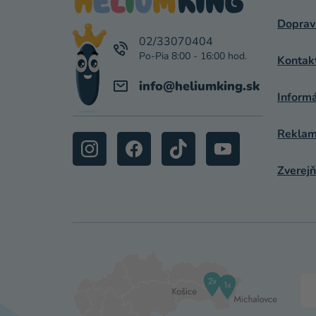
Ä
Doprav
T
02/33070404
I
Kontak
E
info
@
heliumking.sk
Inform
Reklamá
Zverejň