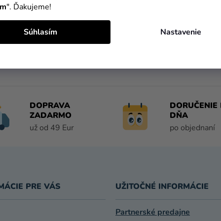
C
ím
". Ďakujeme!
I
E
Súhlasím
Nastavenie
P
R
V
K
Y
V
Ý
DOPRAVA
DORUČENIE 
P
ZADARMO
DŇA
I
už od 49 Eur
po objednaní
S
U
MÁCIE PRE VÁS
UŽITOČNÉ INFORMÁCIE
Partnerské predajne