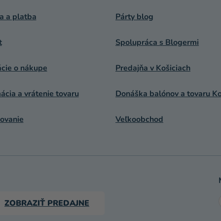
a a platba
Párty blog
t
Spolupráca s Blogermi
ácie o nákupe
Predajňa v Košiciach
cia a vrátenie tovaru
Donáška balónov a tovaru Ko
ovanie
Veľkoobchod
ZOBRAZIŤ PREDAJNE