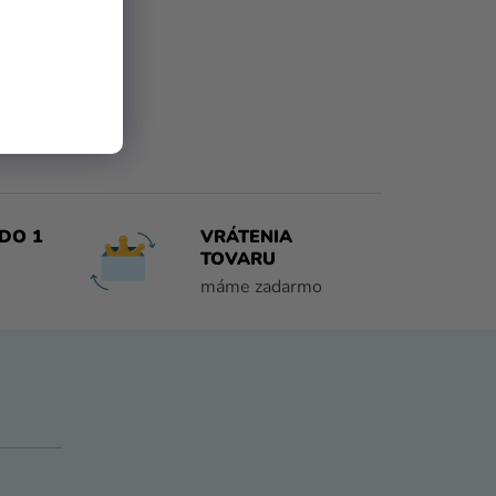
DO 1
VRÁTENIA
TOVARU
máme zadarmo