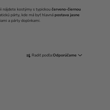
rii nájdete kostýmy s typickou
červeno-čiernou
atickú párty, kde má byť hlavná
postava jasne
ami a párty doplnkami.
R
Radiť podľa:
Odporúčame
A
D
E
N
I
E