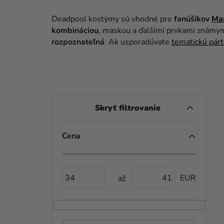
Deadpool kostýmy sú vhodné pre
fanúšikov
Ma
kombináciou
, maskou a ďalšími prvkami známymi
rozpoznateľná
. Ak usporadúvate
tematickú párt
B
O
Č
Cena
V
N
Ý
Ý
34
41
P
P
I
A