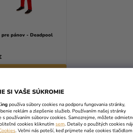
 pre pánov - Deadpool
€
DETAIL
E SI VAŠE SÚKROMIE
O
V
ing
používa súbory cookies na podporu fungovania stránky,
L
benie reklám a zlepšenie služieb. Používaním našej stránky
Á
te s používaním súborov cookies. Samozrejme, môžete odmietn
D
oliteľné cookies kliknutím
sem
. Detaily o použitých cookies ná
A
Cookies
. Veľmi nás poteší, keď prijmete naše cookies tlačidlom