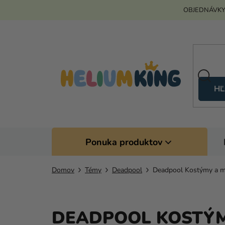
Prejsť
OBJEDNÁVKY
na
obsah
HĽ
Ponuka produktov
Domov
Témy
Deadpool
Deadpool Kostýmy a 
DEADPOOL KOSTÝM