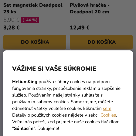
a merch
T
Set magnetiek Deadpool
Plyšová hračka -
23 ks
Deadpool 20 cm
O
Sviatky
5,90 €
V
(–44 %)
Kreatívne
3,28 €
12,49 €
potreby
DO KOŠÍKA
DO KOŠÍKA
Personalizované
produkty
Témy
2
položiek celkom
O
VÁŽIME SI VAŠE SÚKROMIE
V
Výpredaj
L
HeliumKing
používa súbory cookies na podporu
Á
fungovania stránky, prispôsobenie reklám a zlepšenie
O
D
služieb. Používaním našej stránky súhlasíte s
nás
A
používaním súborov cookies. Samozrejme, môžete
C
Párty
odmietnuť všetky voliteľné cookies kliknutím
sem
.
I
Detaily o použitých cookies nájdete v sekcii
Cookies
.
Blog
TOVAR SKLADOM
DOPRAVA ZADARMO
E
Veľmi nás poteší, keď prijmete naše cookies tlačidlom
viac ako 30 000 produktov
už od 49 Eur
Kontakt
P
"
Súhlasím
". Ďakujeme!
R