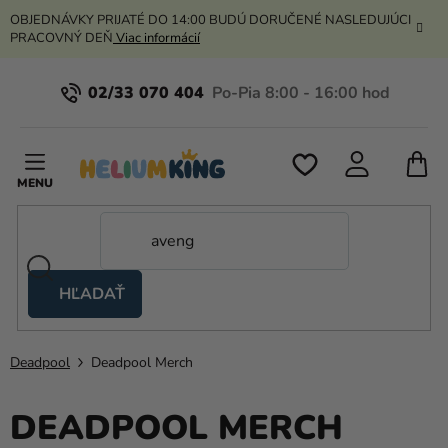
Prejsť
OBJEDNÁVKY PRIJATÉ DO 14:00 BUDÚ DORUČENÉ NASLEDUJÚCI
na
PRACOVNÝ DEŇ
Viac informácií
obsah
02/33 070 404
N
K
HĽADAŤ
Nožnicové
stany
Deadpool
Deadpool Merch
Kanekalon
Hélium
DEADPOOL MERCH
a