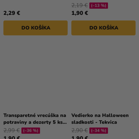
25 x 34 cm
2,19 €
(–13 %)
2,29 €
1,90 €
DO KOŠÍKA
DO KOŠÍKA
Transparetné vrecúška na
Vedierko na Halloween
potraviny a dezerty 5 ks
sladkosti - Tekvica
40 x 48 cm
2,99 €
2,90 €
(–36 %)
(–34 %)
1,90 €
1,90 €