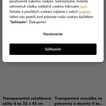
používaním súborov cookies. Samozrejme, môžete
Party boxy na sladkosti -
Podtácka Harry Potter -
odmietnuť všetky voliteľné cookies kliknutím
sem
.
Barbie 6 ks
Bifľomor 1 ks
Detaily o použitých cookies nájdete v sekcii
Cookies
.
7,59 €
3,99 €
(–35 %)
(–22 %)
Veľmi nás poteší, keď prijmete naše cookies tlačidlom
4,90 €
3,09 €
"
Súhlasím
". Ďakujeme!
DO KOŠÍKA
DO KOŠÍKA
Nastavenie
Súhlasím
Transparentné celofánové
Transparetné vrecúška na
sáčky 5 ks 32 x 43 cm
potraviny a dezerty 5 ks