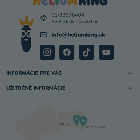
Ä
T
I
02/33070404
E
info
@
heliumking.sk
INFORMÁCIE PRE VÁS
UŽITOČNÉ INFORMÁCIE