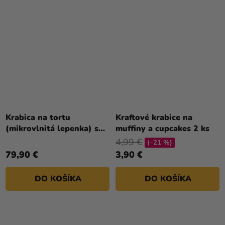
Krabica na tortu
Kraftové krabice na
(mikrovlnitá lepenka) s
muffiny a cupcakes 2 ks
potlačou 28 x 28 x 10 cm
4,99 €
(–21 %)
[100 ks]
79,90 €
3,90 €
DO KOŠÍKA
DO KOŠÍKA