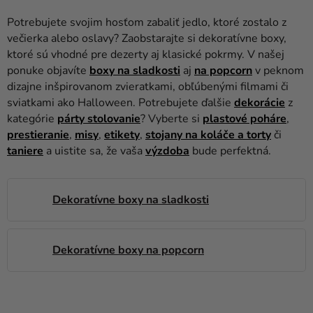
balóny
Potrebujete svojim hosťom zabaliť jedlo, ktoré zostalo z
Svadba
večierka alebo oslavy? Zaobstarajte si dekoratívne boxy,
ktoré sú vhodné pre dezerty aj klasické pokrmy. V našej
Párty
ponuke objavíte
boxy na sladkosti
aj
na popcorn
v peknom
dizajne inšpirovanom zvieratkami, obľúbenými filmami či
Výzdoba
sviatkami ako Halloween. Potrebujete ďalšie
dekorácie
z
a
kategórie
párty stolovanie
? Vyberte si
plastové poháre
,
doplnky
prestieranie
,
misy
,
etikety
,
stojany na koláče a torty
či
taniere
a uistite sa, že vaša
výzdoba
bude perfektná.
Karnevalové
kostýmy a
masky
Dekoratívne boxy na sladkosti
Oblečenie
Pečenie
Dekoratívne boxy na popcorn
Novinky
Darčeky
V