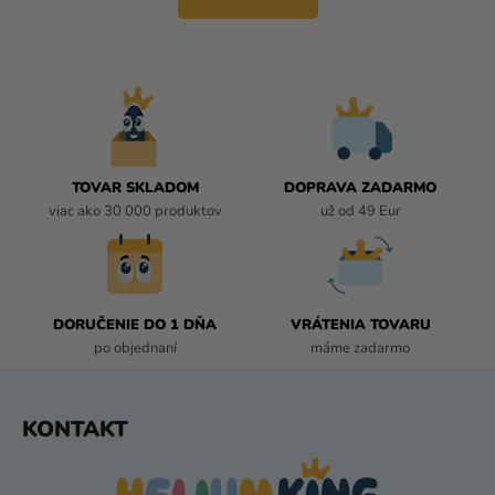
Á
o
D
v
A
a
C
n
i
I
e
E
P
R
TOVAR SKLADOM
DOPRAVA ZADARMO
V
viac ako 30 000 produktov
už od 49 Eur
K
Y
V
Ý
P
DORUČENIE DO 1 DŇA
VRÁTENIA TOVARU
I
po objednaní
máme zadarmo
S
U
Z
KONTAKT
Á
P