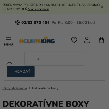
Prejsť
OBJEDNÁVKY PRIJATÉ DO 14:00 BUDÚ DORUČENÉ NASLEDUJÚCI
na
PRACOVNÝ DEŇ
Viac informácií
obsah
02/33 070 404
N
K
HĽADAŤ
Nožnicové
stany
Párty stolovanie
Dekoratívne boxy
Kanekalon
Hélium
DEKORATÍVNE BOXY
a