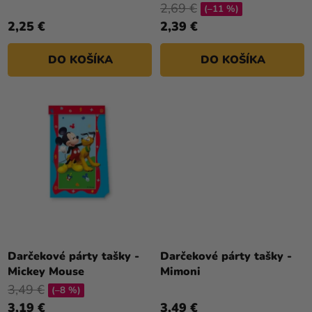
2,69 €
V
(–11 %)
2,25 €
2,39 €
DO KOŠÍKA
DO KOŠÍKA
Darčekové párty tašky -
Darčekové párty tašky -
Mickey Mouse
Mimoni
3,49 €
(–8 %)
3,19 €
3,49 €