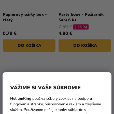
Papierový párty box -
Party boxy - Požiarnik
zlatý
Sam 6 ks
7,59 €
(–35 %)
0,79 €
4,90 €
DO KOŠÍKA
DO KOŠÍKA
VÁŽIME SI VAŠE SÚKROMIE
HeliumKing
používa súbory cookies na podporu
fungovania stránky, prispôsobenie reklám a zlepšenie
služieb. Používaním našej stránky súhlasíte s