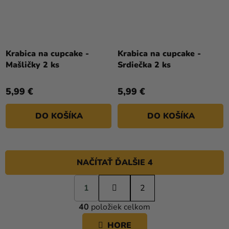
Krabica na cupcake -
Krabica na cupcake -
Mašličky 2 ks
Srdiečka 2 ks
5,99 €
5,99 €
DO KOŠÍKA
DO KOŠÍKA
NAČÍTAŤ ĎALŠIE 4
S
1
t
2
O
r
40
položiek celkom
á
V
n
L
HORE
k