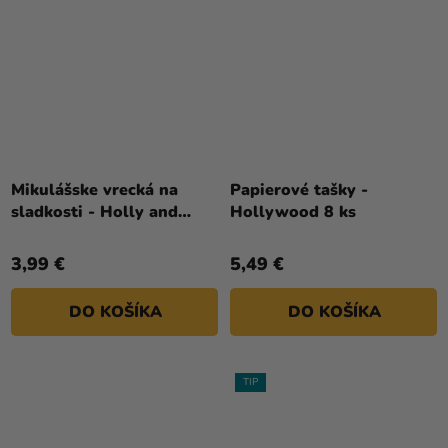
Priemerné
hodnotenie
Mikulášske vrecká na
Papierové tašky -
produktu
sladkosti - Holly and
Hollywood 8 ks
je
Trees 20 ks
5,0
3,99 €
5,49 €
z
5
DO KOŠÍKA
DO KOŠÍKA
hviezdičiek.
TIP