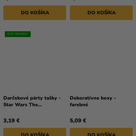
DO KOŠÍKA
DO KOŠÍKA
ECO FRIENDLY
Darčekové párty tašky -
Dekoratívne boxy -
Star Wars The
farebné
Mandalorian
3,19 €
5,09 €
DO KOŠÍKA
DO KOŠÍKA