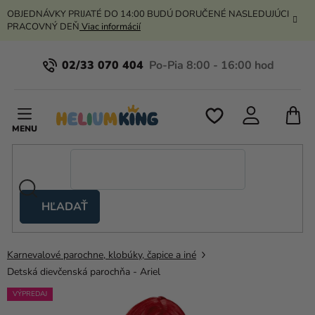
Prejsť
OBJEDNÁVKY PRIJATÉ DO 14:00 BUDÚ DORUČENÉ NASLEDUJÚCI
na
PRACOVNÝ DEŇ
Viac informácií
obsah
02/33 070 404
N
K
HĽADAŤ
Nožnicové
stany
Karnevalové parochne, klobúky, čapice a iné
Kanekalon
Detská dievčenská parochňa - Ariel
Hélium
VÝPREDAJ
a