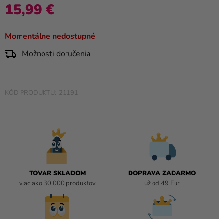
a merch
je
15,99 €
Jednotková cena:
0,0
Sviatky
z
Momentálne nedostupné
5
Kreatívne
hviezdičiek.
potreby
Možnosti doručenia
Personalizované
produkty
21191
Témy
Výpredaj
O
nás
TOVAR SKLADOM
DOPRAVA ZADARMO
Párty
viac ako 30 000 produktov
už od 49 Eur
Blog
Kontakt