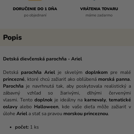
DORUČENIE DO 1 DŇA
VRÁTENIA TOVARU
po objednaní
máme zadarmo
Detská dievčenská parochňa - Ariel
Detská
parochňa Ariel
je skvelým
doplnkom
pre malé
princezné
, ktoré chcú zažiariť ako obľúbená
morská panna
.
Parochňa
je navrhnutá tak, aby poskytovala realistický a
zábavný vzhľad so žiarivými, dlhými červenými
vlasmi. Tento
doplnok
je ideálny na
karnevaly
,
tematické
oslavy
alebo
Halloween
, kde vaše dieťa môže zažiariť v
úlohe
Ariel
a stať sa pravou
morskou princeznou
.
počet:
1 ks