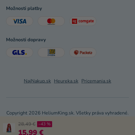
Možnosti platby
Možnosti dopravy
NajNakup.sk
Heureka.sk
Pricemania.sk
Copyright 2026
HeliumKing.sk
. Všetky práva vyhradené.
28,49 €
–43 %
Shoptet
|
mime digital
15,99 €