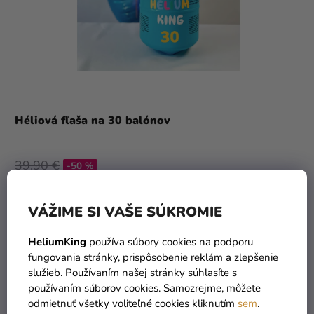
Héliová fľaša na 30 balónov
39,90 €
-50 %
19,90 €
VÁŽIME SI VAŠE SÚKROMIE
DO KOŠÍKA
HeliumKing
používa súbory cookies na podporu
fungovania stránky, prispôsobenie reklám a zlepšenie
TIP
služieb. Používaním našej stránky súhlasíte s
používaním súborov cookies. Samozrejme, môžete
odmietnuť všetky voliteľné cookies kliknutím
sem
.