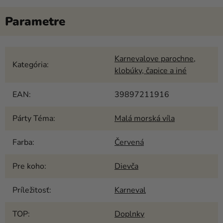
Karnevalove parochne,
Kategória
:
klobúky, čapice a iné
EAN
:
39897211916
Párty Téma
:
Malá morská víla
Farba
:
Červená
Pre koho
:
Dievča
Príležitosť
:
Karneval
TOP
:
Doplnky