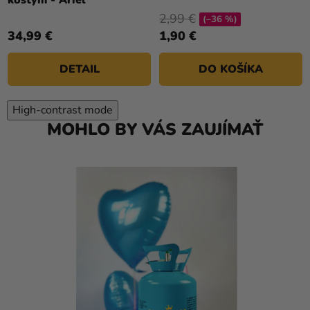
kostým - Ariel
2,99 €
(–36 %)
34,99 €
1,90 €
DETAIL
DO KOŠÍKA
High-contrast mode
MOHLO BY VÁS ZAUJÍMAŤ