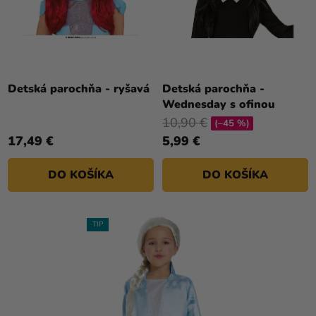
Detská parochňa - ryšavá
Detská parochňa -
Wednesday s ofinou
10,90 €
(–45 %)
17,49 €
5,99 €
DO KOŠÍKA
DO KOŠÍKA
TIP