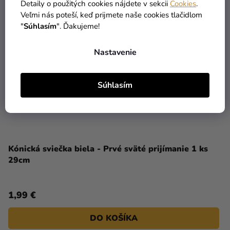
Detaily o použitých cookies nájdete v sekcii
Cookies
.
Veľmi nás poteší, keď prijmete naše cookies tlačidlom
"
Súhlasím
". Ďakujeme!
Nastavenie
Súhlasím
Kónická sviečka biela - Prvé sväté prijímanie 1 ks
29cm
1,99 €
DO KOŠÍKA