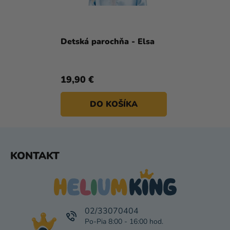
Detská parochňa - Elsa
19,90 €
DO KOŠÍKA
Z
KONTAKT
Á
P
Ä
T
I
02/33070404
E