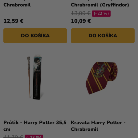
Chrabromil
Chrabromil (Gryffindor)
13,09 €
(–22 %)
12,59 €
10,09 €
DO KOŠÍKA
DO KOŠÍKA
Prútik - Harry Potter 35,5
Kravata Harry Potter -
cm
Chrabromil
41,79 €
(–23 %)