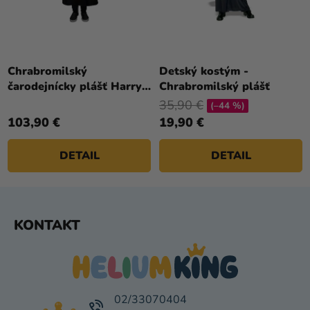
Chrabromilský
Detský kostým -
čarodejnícky plášť Harry
Chrabromilský plášť
Potter
35,90 €
(–44 %)
103,90 €
19,90 €
DETAIL
DETAIL
Z
KONTAKT
Á
P
Ä
T
I
02/33070404