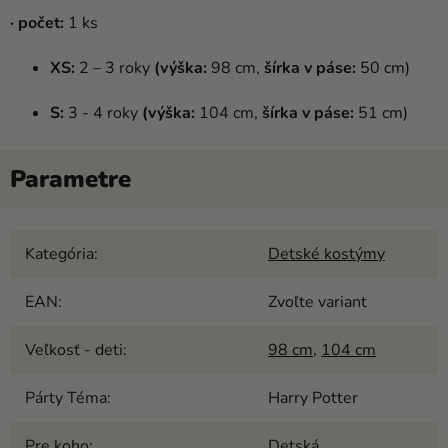
· počet:
1 ks
XS:
2 – 3 roky
(výška:
98 cm,
šírka v páse:
50 cm)
S:
3 - 4 roky
(výška:
104 cm,
šírka v páse:
51 cm)
Kategória
:
Detské kostýmy
EAN
:
Zvoľte variant
Veľkosť - deti
:
98 cm
,
104 cm
Párty Téma
:
Harry Potter
Pre koho
:
Detská