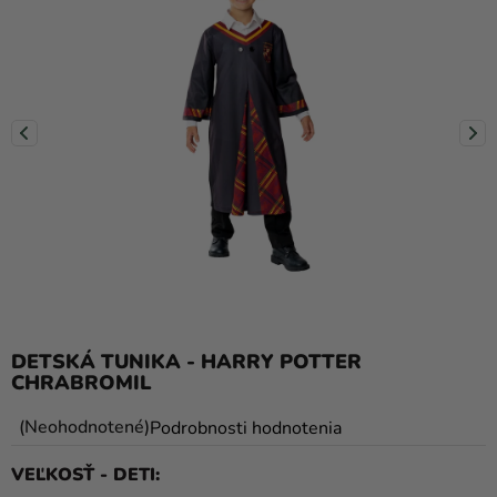
balóny
Svadba
Párty
Výzdoba
a
doplnky
Karnevalové
kostýmy a
masky
Oblečenie
DETSKÁ TUNIKA - HARRY POTTER
CHRABROMIL
Pečenie
Priemerné
Neohodnotené
Podrobnosti hodnotenia
Novinky
hodnotenie
VEĽKOSŤ - DETI
Darčeky
produktu