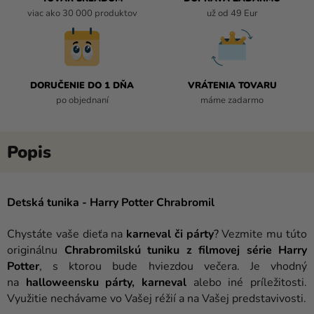
viac ako 30 000 produktov
už od 49 Eur
DORUČENIE DO 1 DŇA
VRÁTENIA TOVARU
po objednaní
máme zadarmo
Detská tunika - Harry Potter Chrabromil
Chystáte vaše dieťa na
karneval či párty
?
Vezmite mu túto
originálnu
Chrabromilskú tuniku
z filmovej série Harry
Potter
, s ktorou bude hviezdou večera. Je vhodný
na
halloweensku párty
,
karneval
alebo iné príležitosti.
Využitie nechávame vo Vašej réžií a na Vašej predstavivosti.