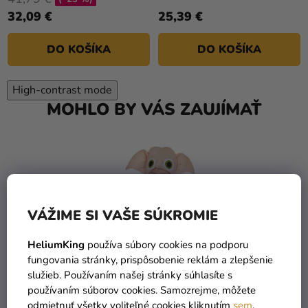
32,09 €
25,39 €
DO KOŠÍKA
DO KOŠÍKA
High-contrast mode
MOHLO BY VÁS ZAUJÍMAŤ
VÁŽIME SI VAŠE SÚKROMIE
HeliumKing
používa súbory cookies na podporu
fungovania stránky, prispôsobenie reklám a zlepšenie
služieb. Používaním našej stránky súhlasíte s
používaním súborov cookies. Samozrejme, môžete
odmietnuť všetky voliteľné cookies kliknutím
sem
.