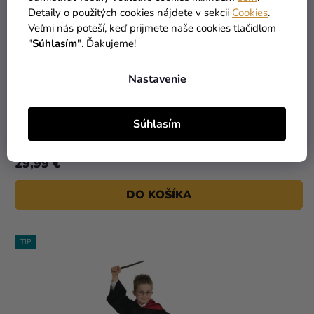
Detaily o použitých cookies nájdete v sekcii
Cookies
.
Veľmi nás poteší, keď prijmete naše cookies tlačidlom
"
Súhlasím
". Ďakujeme!
Nastavenie
Detský kostým Dobby - Harry Potter
Súhlasím
29,99 €
DO KOŠÍKA
TIP