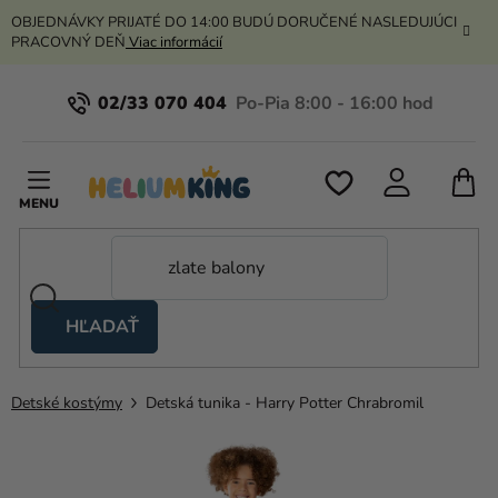
Prejsť
OBJEDNÁVKY PRIJATÉ DO 14:00 BUDÚ DORUČENÉ NASLEDUJÚCI
na
PRACOVNÝ DEŇ
Viac informácií
obsah
02/33 070 404
N
K
HĽADAŤ
Nožnicové
stany
Detské kostýmy
Detská tunika - Harry Potter Chrabromil
Kanekalon
Hélium
a