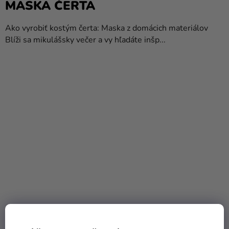
MASKA ​​ČERTA
Ako vyrobiť kostým čerta: Maska z domácich materiálov
Blíži sa mikulášsky večer a vy hľadáte inšp...
AKO VYROBIŤ KOSTÝM ANJELA?