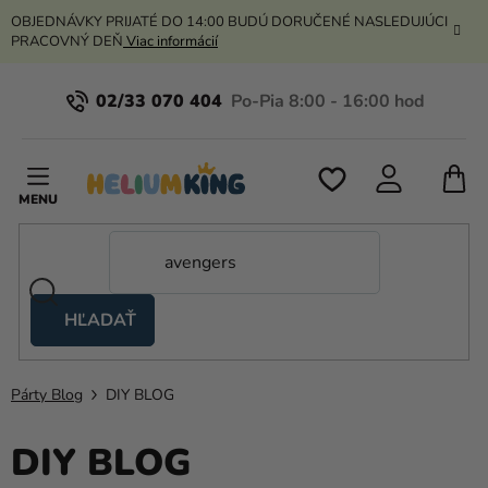
Prejsť
OBJEDNÁVKY PRIJATÉ DO 14:00 BUDÚ DORUČENÉ NASLEDUJÚCI
na
PRACOVNÝ DEŇ
Viac informácií
obsah
02/33 070 404
N
K
HĽADAŤ
Nožnicové
stany
Párty Blog
DIY BLOG
Kanekalon
DIY BLOG
Hélium
a