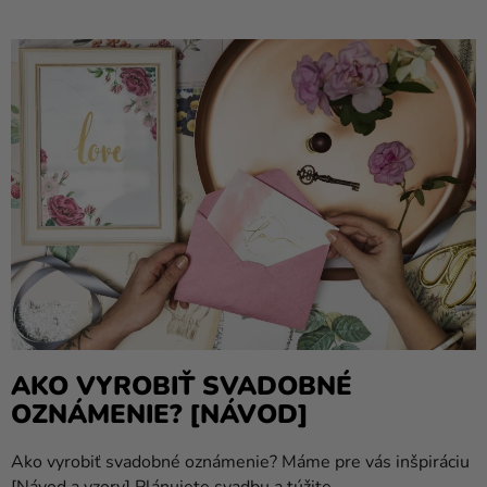
balóny
V
Ý
Svadba
P
Párty
I
S
Výzdoba
Č
a
doplnky
L
Á
Karnevalové
N
kostýmy a
K
masky
O
Oblečenie
V
Pečenie
AKO VYROBIŤ SVADOBNÉ
OZNÁMENIE? [NÁVOD]
Novinky
Ako vyrobiť svadobné oznámenie? Máme pre vás inšpiráciu
Darčeky
[Návod a vzory] Plánujete svadbu a túžite...