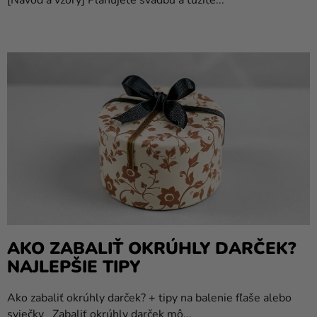
a merch
Sviatky
Kreatívne
potreby
Personalizované
produkty
Témy
Výpredaj
O
nás
AKO ZABALIŤ OKRÚHLY DARČEK?
Párty
NAJLEPŠIE TIPY
Blog
Ako zabaliť okrúhly darček? + tipy na balenie fľaše alebo
Kontakt
sviečky Zabaliť okrúhly darček mô...