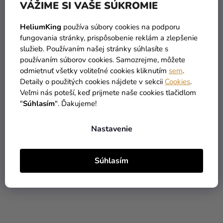
[KOMPLETNÝ NÁVOD]
VÁŽIME SI VAŠE SÚKROMIE
Ako vyrobiť kostým anjela: Tvorenie kostýmu anjela krok za
HeliumKing
používa súbory cookies na podporu
krokom Ak sa blíži Mikuláš a vy premýš...
fungovania stránky, prispôsobenie reklám a zlepšenie
služieb. Používaním našej stránky súhlasíte s
používaním súborov cookies. Samozrejme, môžete
odmietnuť všetky voliteľné cookies kliknutím
sem
.
Detaily o použitých cookies nájdete v sekcii
Cookies
.
Veľmi nás poteší, keď prijmete naše cookies tlačidlom
"
Súhlasím
". Ďakujeme!
Nastavenie
Súhlasím