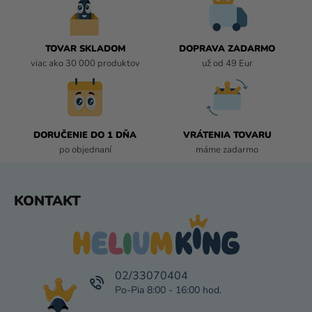
D
A
C
I
TOVAR SKLADOM
DOPRAVA ZADARMO
E
viac ako 30 000 produktov
už od 49 Eur
P
R
V
K
DORUČENIE DO 1 DŇA
VRÁTENIA TOVARU
Y
po objednaní
máme zadarmo
V
Ý
P
Z
KONTAKT
I
Á
S
P
U
Ä
T
I
02/33070404
E