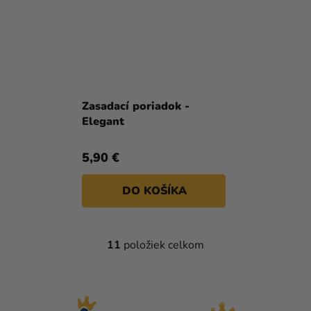
Zasadací poriadok -
Elegant
5,90 €
DO KOŠÍKA
11
položiek celkom
O
V
L
Á