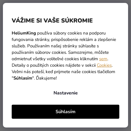
VÁŽIME SI VAŠE SÚKROMIE
HeliumKing
používa súbory cookies na podporu
fungovania stránky, prispôsobenie reklám a zlepšenie
služieb. Používaním našej stránky súhlasíte s
používaním súborov cookies. Samozrejme, môžete
odmietnuť všetky voliteľné cookies kliknutím
sem
.
Nálepka - Elegant
Nálepka na výslužku -
Detaily o použitých cookies nájdete v sekcii
Cookies
.
Elegant
Veľmi nás poteší, keď prijmete naše cookies tlačidlom
"
Súhlasím
". Ďakujeme!
0,25 €
0,35 €
od
od
Nastavenie
DETAIL
DETAIL
Súhlasím
PERSONAL
PERSONAL