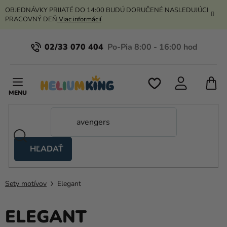
Prejsť
OBJEDNÁVKY PRIJATÉ DO 14:00 BUDÚ DORUČENÉ NASLEDUJÚCI
na
PRACOVNÝ DEŇ
Viac informácií
obsah
02/33 070 404
N
K
HĽADAŤ
Nožnicové
stany
Sety motívov
Elegant
Kanekalon
Hélium
ELEGANT
a