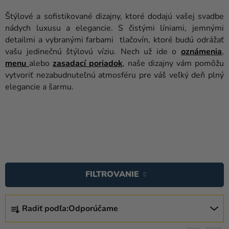
balóny
Štýlové a sofistikované dizajny, ktoré dodajú vašej svadbe
Svadba
nádych luxusu a elegancie. S čistými líniami, jemnými
detailmi a vybranými farbami tlačovín, ktoré budú odrážať
Párty
vašu jedinečnú štýlovú víziu. Nech už ide o
oznámenia
,
menu
alebo
zasadací
poriadok
, naše dizajny vám pomôžu
Výzdoba
vytvoriť nezabudnuteľnú atmosféru pre váš veľký deň plný
a
elegancie a šarmu.
doplnky
Karnevalové
kostýmy a
masky
V
Oblečenie
Ý
FILTROVANIE
Pečenie
P
I
R
Novinky
S
Radiť podľa:
Odporúčame
A
Darčeky
P
D